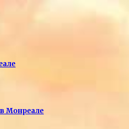
еале
 в Монреале