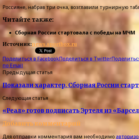
Россияне, набрав три очка, возглавили турнирную таб
Читайте также:
Сборная России стартовала с победы на МЧМ
Источник:
news.sportbox.ru
Поделиться в Facebook
Поделиться в Twitter
Поделиться
по Email
Предыдущая статья
Показали характер. Сборная России ста
Следующая статья
«Реал» готов подписать Эртеля из «Барсе
Добавить комментарий
Для отправки комментария вам необходимо
авторизо