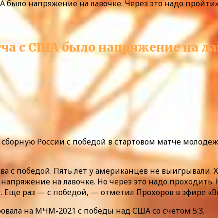
А было напряжение на лавочке. Через это надо пройти
ча с США было напряжение на лав
борную России с победой в стартовом матче молодеж
а с победой. Пять лет у американцев не выигрывали. 
напряжение на лавочке. Но через это надо проходить. 
 Еще раз — с победой, — отметил Прохоров в эфире «Вс
вала на МЧМ-2021 с победы над США со счетом 5:3.