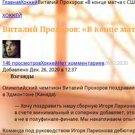
Главная
Хоккей
Виталий Прохоров: «В конце матча с СШ
ХОККЕЙ
Виталий Прохоров: «В конце мат
146 просмотров
Хоккей
Нет комментариев
26.12.2020
Добавлено
Дек. 26, 2020 в 12:37
146
Взгляды
Олимпийский чемпион Виталий Прохоров поздравил с
в Эдмонтоне (Канада).
— Хочу поздравить нашу сборную Игоря Ларионов
в счете минимальный и соперник добавляет, это 
а не в полуфинале-финале. Мы накапливаем опыт.
Команда под руководством Игоря Ларионова дебютиро