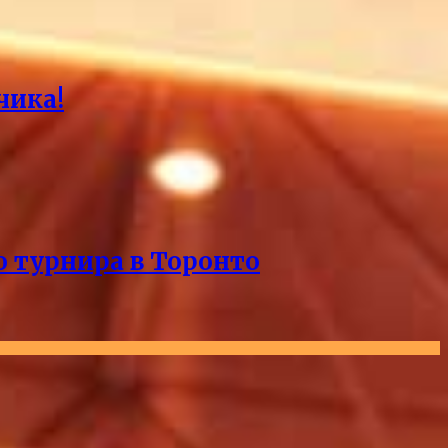
чика!
о турнира в Торонто