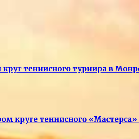
й круг теннисного турнира в Монр
ром круге теннисного «Мастерса»