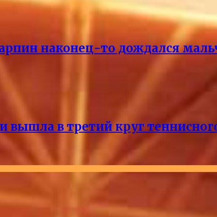
Карпин наконец-то дождался маль
и вышла в третий круг теннисног