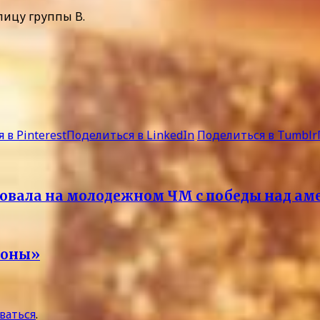
лицу группы B.
 в Pinterest
Поделиться в LinkedIn
Поделиться в Tumblr
ртовала на молодежном ЧМ с победы над а
лоны»
ваться
.