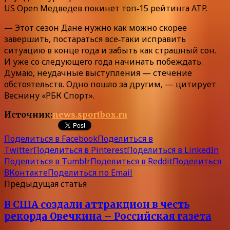
US Open Медведев покинет топ‑15 рейтинга ATP.
— Этот сезон Дане нужно как можно скорее
завершить, постараться все‑таки исправить
ситуацию в конце года и забыть как страшный сон.
И уже со следующего года начинать побеждать.
Думаю, неудачные выступления — стечение
обстоятельств. Одно пошло за другим, — цитирует
Веснину «РБК Спорт».
Источник:
news.sportbox.ru
Поделиться в Facebook
Поделиться в
Twitter
Поделиться в Pinterest
Поделиться в LinkedIn
Поделиться в Tumblr
Поделиться в Reddit
Поделиться
ВКонтакте
Поделиться по Email
Предыдущая статья
В США создали аттракцион в честь
рекорда Овечкина – Российская газета