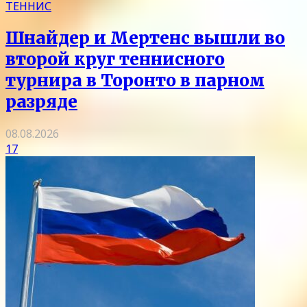
ТЕННИС
Шнайдер и Мертенс вышли во
второй круг теннисного
турнира в Торонто в парном
разряде
08.08.2026
17