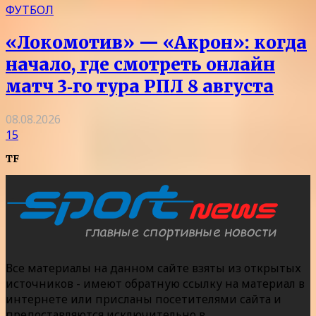
ФУТБОЛ
«Локомотив» — «Акрон»: когда
начало, где смотреть онлайн
матч 3‑го тура РПЛ 8 августа
08.08.2026
15
TF
Все материалы на данном сайте взяты из открытых
источников - имеют обратную ссылку на материал в
интернете или присланы посетителями сайта и
предоставляются исключительно в