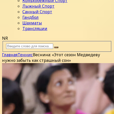
Конькобежный Спорт
Лыжный Спорт
Санный Спорт
Гандбол
Шахматы
Трансляции
NR
Главная
Теннис
Веснина: «Этот сезон Медведеву
нужно забыть как страшный сон»