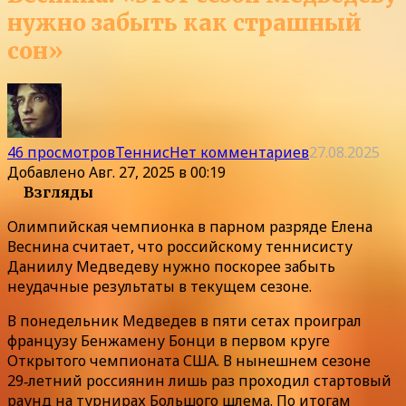
нужно забыть как страшный
сон»
46 просмотров
Теннис
Нет комментариев
27.08.2025
Добавлено
Авг. 27, 2025 в 00:19
46
Взгляды
Олимпийская чемпионка в парном разряде Елена
Веснина считает, что российскому теннисисту
Даниилу Медведеву нужно поскорее забыть
неудачные результаты в текущем сезоне.
В понедельник Медведев в пяти сетах проиграл
французу Бенжамену Бонци в первом круге
Открытого чемпионата США. В нынешнем сезоне
29‑летний россиянин лишь раз проходил стартовый
раунд на турнирах Большого шлема. По итогам