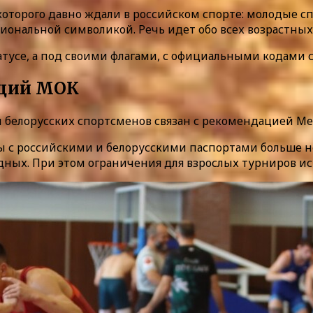
торого давно ждали в российском спорте: молодые сп
иональной символикой. Речь идет обо всех возрастных 
татусе, а под своими флагами, с официальными кодами
аций МОК
и белорусских спортсменов связан с рекомендацией 
ны с российскими и белорусскими паспортами больше н
дных. При этом ограничения для взрослых турниров 