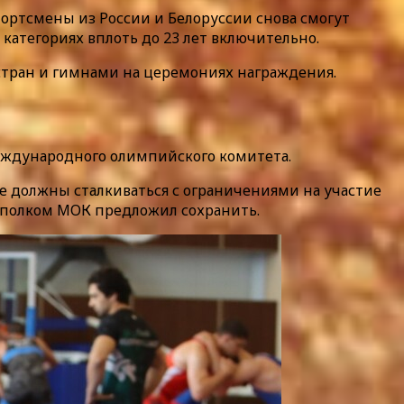
ортсмены из России и Белоруссии снова смогут
категориях вплоть до 23 лет включительно.
 стран и гимнами на церемониях награждения.
Международного олимпийского комитета.
е должны сталкиваться с ограничениями на участие
исполком МОК предложил сохранить.