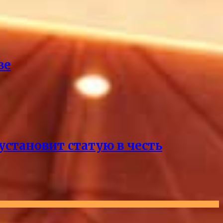
ве
становит статую в честь