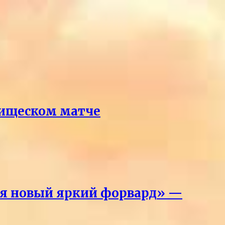
рищеском матче
лся новый яркий форвард» —