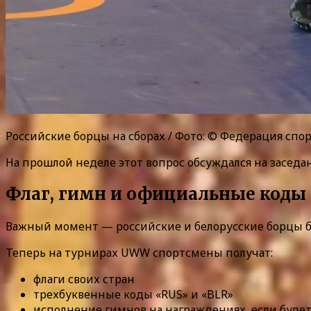
Российские борцы на сборах / Фото: © Федерация сп
На прошлой неделе этот вопрос обсуждался на заседан
Флаг, гимн и официальные коды 
Важный момент — российские и белорусские борцы 
Теперь на турнирах UWW спортсмены получат:
флаги своих стран
трехбуквенные коды «RUS» и «BLR»
исполнение гимнов на награждениях, если буде