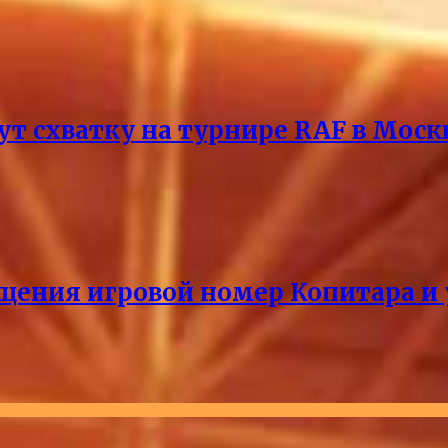
т схватку на турнире RAF в Моск
щения игровой номер Копитара и у