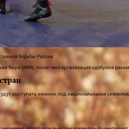
ортивной борьбы России
ии бюро UWW, после чего организация одобрила рекомен
стран
будут выступать именно под национальными символа
т завоевано золото или выигран командный чемпионат