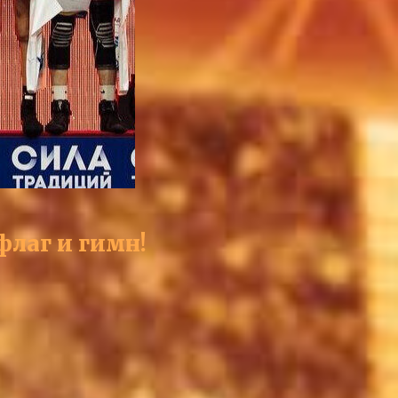
лаг и гимн!