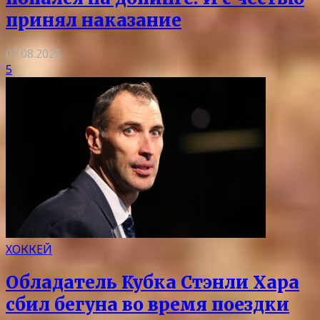
принял наказание
07.08.2026
5
ХОККЕЙ
Обладатель Кубка Стэнли Хара
сбил бегуна во время поездки