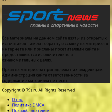
Все материалы на данном сайте взяты из открытых
источников - имеют обратную ссылку на материал в
интернете или присланы посетителями сайта и
предоставляются исключительно в
ознакомительных целях.
Права на материалы принадлежат их владельцам.
Администрация сайта ответственности за
содержание материала не несет.
Copyright © 79s.ru All Rights Reserved.
О нас
Политика DMCA
Правообладателям