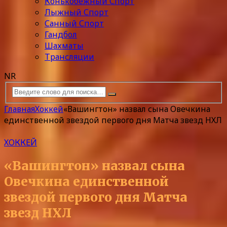
Конькобежный Спорт
Лыжный Спорт
Санный Спорт
Гандбол
Шахматы
Трансляции
NR
Главная
Хоккей
«Вашингтон» назвал сына Овечкина
единственной звездой первого дня Матча звезд НХЛ
ХОККЕЙ
«Вашингтон» назвал сына
Овечкина единственной
звездой первого дня Матча
звезд НХЛ