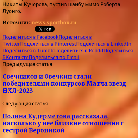
Никиты Кучерова, пустив шайбу мимо Роберта
Луонго.
Источник:
news.sportbox.ru
Поделиться в Facebook
Поделиться в
Twitter
Поделиться в Pinterest
Поделиться в LinkedIn
Поделиться в Tumblr
Поделиться в Reddit
Поделиться
ВКонтакте
Поделиться по Email
Предыдущая статья
Свечников и Овечкин стали
победителями конкурсов Матча звезд
НХЛ-2023
Следующая статья
Полина Кудерметова рассказала,
насколько у нее близкие отношения с
сестрой Вероникой