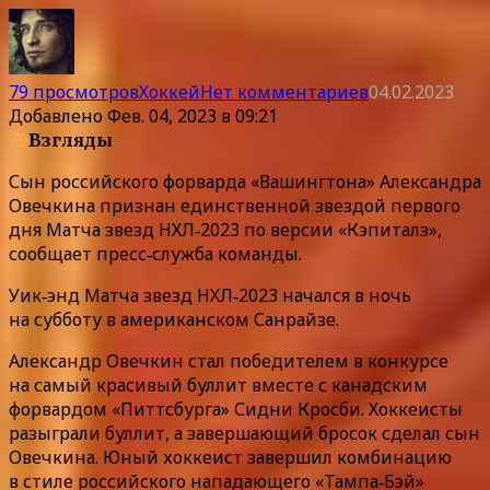
79 просмотров
Хоккей
Нет комментариев
04.02.2023
Добавлено
Фев. 04, 2023 в 09:21
79
Взгляды
Сын российского форварда «Вашингтона» Александра
Овечкина признан единственной звездой первого
дня Матча звезд НХЛ‑2023 по версии «Кэпиталз»,
сообщает пресс‑служба команды.
Уик‑энд Матча звезд НХЛ‑2023 начался в ночь
на субботу в американском Санрайзе.
Александр Овечкин стал победителем в конкурсе
на самый красивый буллит вместе с канадским
форвардом «Питтсбурга» Сидни Кросби. Хоккеисты
разыграли буллит, а завершающий бросок сделал сын
Овечкина. Юный хоккеист завершил комбинацию
в стиле российского нападающего «Тампа‑Бэй»