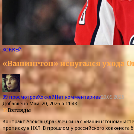
ХОККЕЙ
«Вашингтон» испугался ухода Ов
39 просмотров
Хоккей
Нет комментариев
20.05.2026
Добавлено
Май. 20, 2026 в 11:43
39
Взгляды
Контракт Александра Овечкина с «Вашингтоном» исте
прописку в НХЛ. В прошлом у российского хоккеиста б