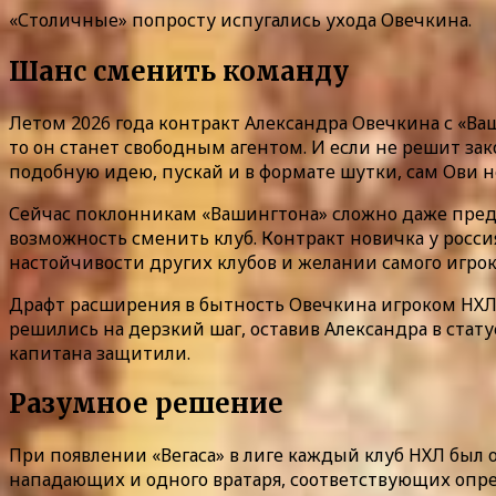
«Столичные» попросту испугались ухода Овечкина.
Шанс сменить команду
Летом 2026 года контракт Александра Овечкина с «Ва
то он станет свободным агентом. И если не решит зак
подобную идею, пускай и в формате шутки, сам Ови н
Сейчас поклонникам «Вашингтона» сложно даже предс
возможность сменить клуб. Контракт новичка у россия
настойчивости других клубов и желании самого игрок
Драфт расширения в бытность Овечкина игроком НХЛ п
решились на дерзкий шаг, оставив Александра в стату
капитана защитили.
Разумное решение
При появлении «Вегаса» в лиге каждый клуб НХЛ был
нападающих и одного вратаря, соответствующих опре