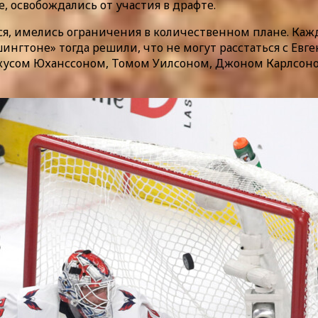
, освобождались от участия в драфте.
ся, имелись ограничения в количественном плане. Ка
ашингтоне» тогда решили, что не могут расстаться с 
ркусом Юханссоном, Томом Уилсоном, Джоном Карлсоно