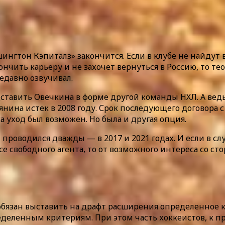
шингтон Кэпиталз» закончится. Если в клубе не найдут
ончить карьеру и не захочет вернуться в Россию, то т
едавно озвучивал.
тавить Овечкина в форме другой команды НХЛ. А ведь 
нина истек в 2008 году. Срок последующего договора с 
а уход был возможен. Но была и другая опция.
роводился дважды — в 2017 и 2021 годах. И если в сл
се свободного агента, то от возможного интереса со ст
 обязан выставить на драфт расширения определенное 
деленным критериям. При этом часть хоккеистов, к п