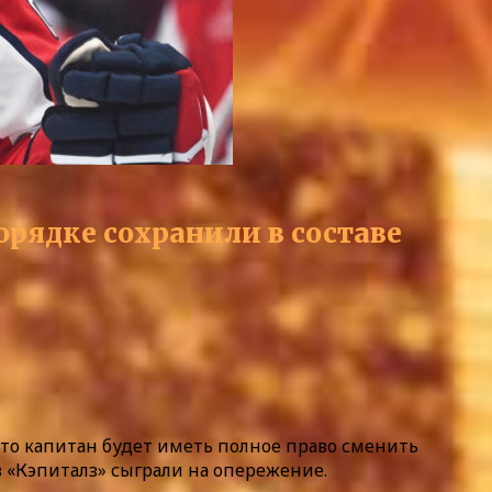
орядке сохранили в составе
 то капитан будет иметь полное право сменить
в «Кэпиталз» сыграли на опережение.