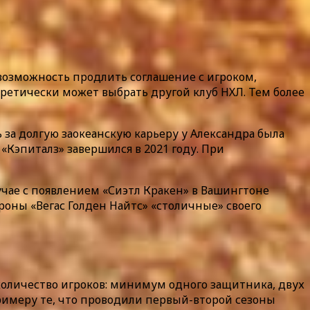
 возможность продлить соглашение с игроком,
еоретически может выбрать другой клуб НХЛ. Тем более
за долгую заокеанскую карьеру у Александра была
«Кэпиталз» завершился в 2021 году. При
учае с появлением «Сиэтл Кракен» в Вашингтоне
ороны «Вегас Голден Найтс» «столичные» своего
количество игроков: минимум одного защитника, двух
римеру те, что проводили первый-второй сезоны