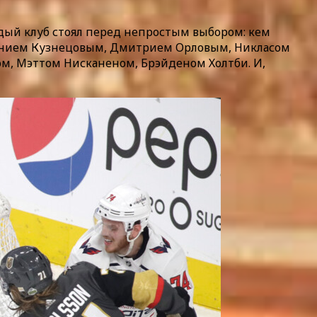
ждый клуб стоял перед непростым выбором: кем
Евгением Кузнецовым, Дмитрием Орловым, Никласом
м, Мэттом Нисканеном, Брэйденом Холтби. И,