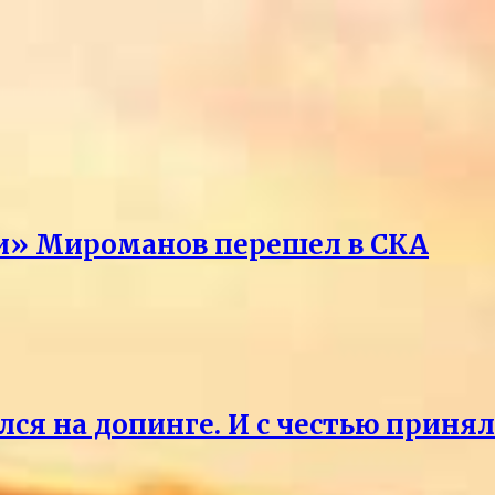
ри» Мироманов перешел в СКА
лся на допинге. И с честью приня