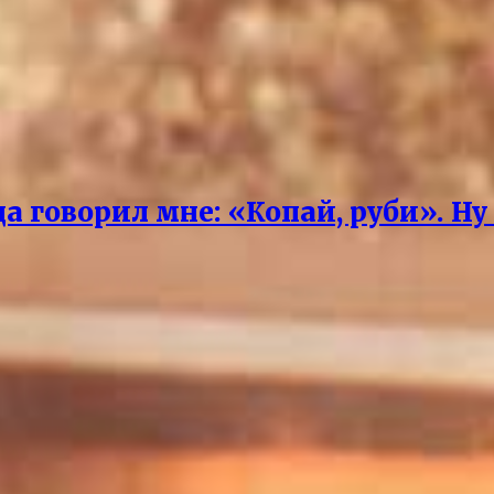
 говорил мне: «Копай, руби». Ну