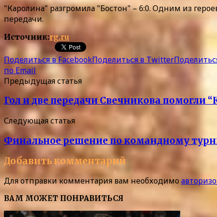
"Каролина" разгромила "Бостон" – 6:0. Одним из геро
передачи.
Источник:
rg.ru
Поделиться в Facebook
Поделиться в Twitter
Поделиться
по Email
Предыдущая статья
Гол и две передачи Свечникова помогли 
Следующая статья
Финальное решение по командному турни
Добавить комментарий
Для отправки комментария вам необходимо
авторизо
ВАМ МОЖЕТ ПОНРАВИТЬСЯ