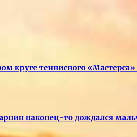
ром круге теннисного «Мастерса»
Карпин наконец-то дождался маль