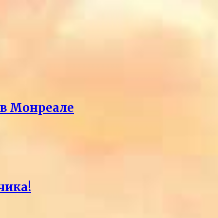
 в Монреале
чика!