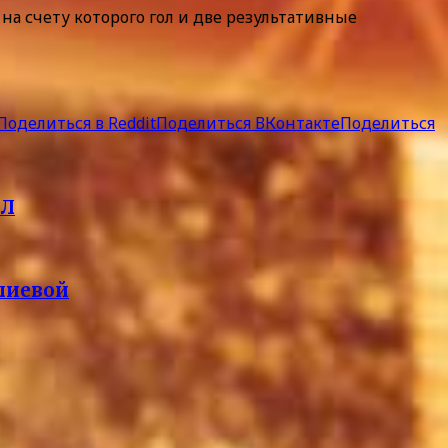
на счету которого гол и две результативные
Поделиться в Reddit
Поделиться ВКонтакте
Поделиться
ХЛ
лиевой