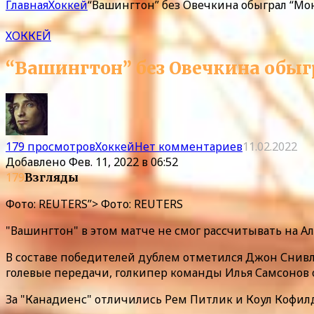
Главная
Хоккей
“Вашингтон” без Овечкина обыграл “Мо
ХОККЕЙ
“Вашингтон” без Овечкина обыг
179 просмотров
Хоккей
Нет комментариев
11.02.2022
Добавлено
Фев. 11, 2022 в 06:52
179
Взгляды
Фото: REUTERS”> Фото: REUTERS
"Вашингтон" в этом матче не смог рассчитывать на Ал
В составе победителей дублем отметился Джон Снивли
голевые передачи, голкипер команды Илья Самсонов от
За "Канадиенс" отличились Рем Питлик и Коул Кофил