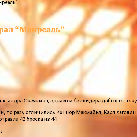
нреаль”
рал “Монреаль”
ександра Овечкина, однако и без лидера добыл гостеву
, по разу отличились Коннор Макмайкл, Карл Хагелин 
разил 42 броска из 44.
д.