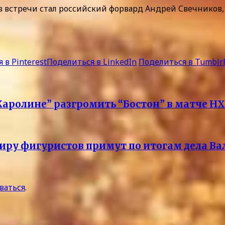
ев встречи стал российский форвард Андрей Свечников, 
 в Pinterest
Поделиться в LinkedIn
Поделиться в Tumblr
“Каролине” разгромить “Бостон” в матче Н
ру фигуристов примут по итогам дела Ва
ваться
.