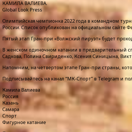
КАМИЛА ВАЛИЕВА.
Global Look Press
Олимпийская чемпионка 2022 года в командном турни
России. Список опубликован на официальном сайте Ф
Пятый этап Гран-при «Волжский пируэт» будет проходи
В женском одиночном катании в предварительный спи
Садкова, Полина Свириденко, Ксения Синицына, Викт
Напомним, на четвертом этапе Гран-при страны, котор
Подписывайтесь на канал “МК-Спорт” в Telegram и по
Камила Валиева
Россия
Казань
Самара
Спорт
Фигурное катание