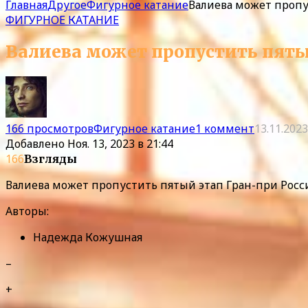
Главная
Другое
Фигурное катание
Валиева может пропу
ФИГУРНОЕ КАТАНИЕ
Валиева может пропустить пяты
166 просмотров
Фигурное катание
1 коммент
13.11.2023
Добавлено
Ноя. 13, 2023 в 21:44
166
Взгляды
Валиева может пропустить пятый этап Гран-при Росс
Авторы:
Надежда Кожушная
–
+