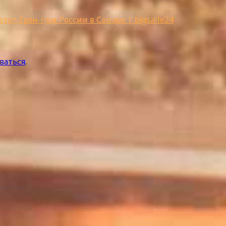
тап Гран-при России в Самаре | bigsalle24
ваться
.