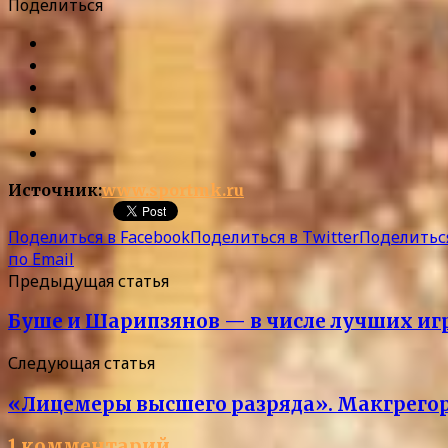
Поделиться
Источник:
www.sportmk.ru
Поделиться в Facebook
Поделиться в Twitter
Поделиться
по Email
Предыдущая статья
Буше и Шарипзянов — в числе лучших игр
Следующая статья
«Лицемеры высшего разряда». Макгрегор 
1 комментарий