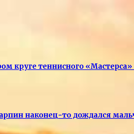
ром круге теннисного «Мастерса»
Карпин наконец-то дождался маль