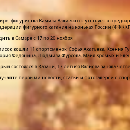
ре, фигуристка Камила Валиева отсутствует в предвар
едерации фигурного катания на коньках России (ФФККР
ть в Самаре с 17 по 20 ноября.
сок вошли 11 спортсменок: Софья Акатьева, Ксения Гу
ория Федянина, Людмила Фурсова, Майя Хромых и Елен
ый состоялся в Казани, 17-летняя Валиева заняла четве
лучайте первыми новости, статьи и фотогалереи о спор