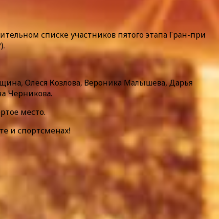
ительном списке участников пятого этапа Гран-при
).
щина, Олеся Козлова, Вероника Малышева, Дарья
а Черникова.
ртое место.
те и спортсменах!