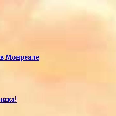
 в Монреале
чика!