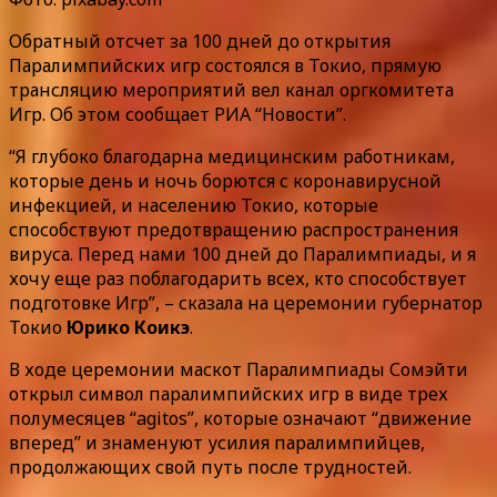
Обратный отсчет за 100 дней до открытия
Паралимпийских игр состоялся в Токио, прямую
трансляцию мероприятий вел канал оргкомитета
Игр. Об этом сообщает РИА “Новости”.
“Я глубоко благодарна медицинским работникам,
которые день и ночь борются с коронавирусной
инфекцией, и населению Токио, которые
способствуют предотвращению распространения
вируса. Перед нами 100 дней до Паралимпиады, и я
хочу еще раз поблагодарить всех, кто способствует
подготовке Игр”, – сказала на церемонии губернатор
Токио
Юрико Коикэ
.
В ходе церемонии маскот Паралимпиады Сомэйти
открыл символ паралимпийских игр в виде трех
полумесяцев “agitos”, которые означают “движение
вперед” и знаменуют усилия паралимпийцев,
продолжающих свой путь после трудностей.