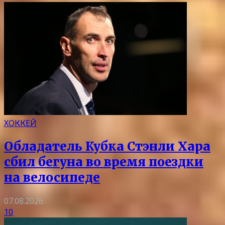
ХОККЕЙ
Обладатель Кубка Стэнли Хара
сбил бегуна во время поездки
на велосипеде
07.08.2026
10