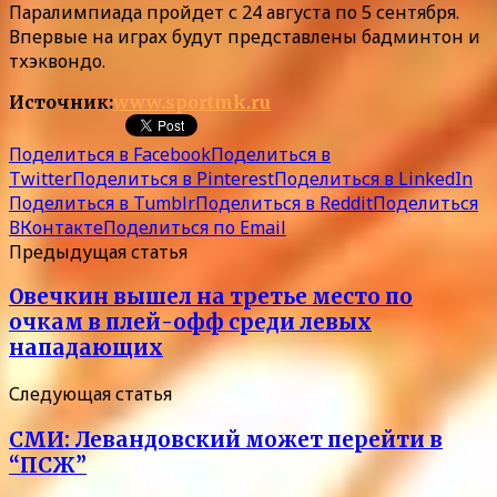
Паралимпиада пройдет с 24 августа по 5 сентября.
Впервые на играх будут представлены бадминтон и
тхэквондо.
Источник:
www.sportmk.ru
Поделиться в Facebook
Поделиться в
Twitter
Поделиться в Pinterest
Поделиться в LinkedIn
Поделиться в Tumblr
Поделиться в Reddit
Поделиться
ВКонтакте
Поделиться по Email
Предыдущая статья
Овечкин вышел на третье место по
очкам в плей-офф среди левых
нападающих
Следующая статья
СМИ: Левандовский может перейти в
“ПСЖ”