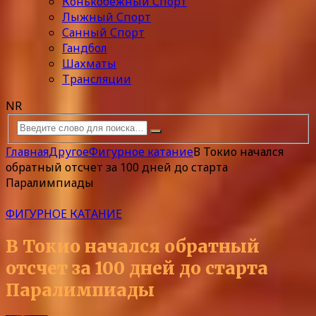
Конькобежный Спорт
Лыжный Спорт
Санный Спорт
Гандбол
Шахматы
Трансляции
NR
Главная
Другое
Фигурное катание
В Токио начался
обратный отсчет за 100 дней до старта
Паралимпиады
ФИГУРНОЕ КАТАНИЕ
В Токио начался обратный
отсчет за 100 дней до старта
Паралимпиады