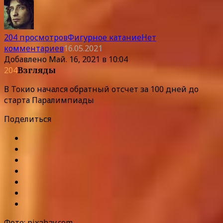
204 просмотров
Фигурное катание
Нет
комментариев
16.05.2021
Добавлено
Май. 16, 2021 в 10:04
204
Взгляды
В Токио начался обратный отсчет за 100 дней до
старта Паралимпиады
Поделиться
Фото: pixabay.com