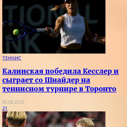
ТЕННИС
Калинская победила Кесслер и
сыграет со Шнайдер на
теннисном турнире в Торонто
05.08.2026
21