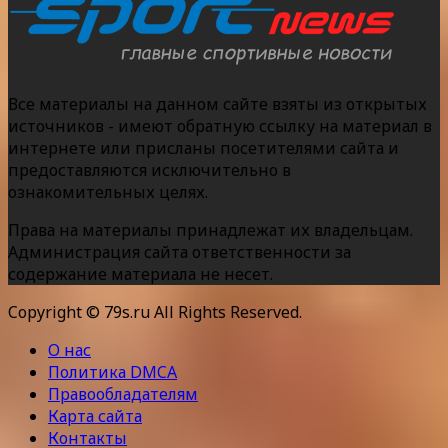
Все материалы на данном сайте взяты из открытых
источников - имеют обратную ссылку на материал в
интернете или присланы посетителями сайта и
предоставляются исключительно в
ознакомительных целях.
Права на материалы принадлежат их владельцам.
Администрация сайта ответственности за
содержание материала не несет.
Copyright © 79s.ru All Rights Reserved.
О нас
Политика DMCA
Правообладателям
Карта сайта
Контакты