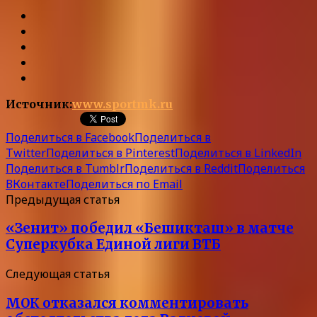
Источник:
www.sportmk.ru
Поделиться в Facebook
Поделиться в
Twitter
Поделиться в Pinterest
Поделиться в LinkedIn
Поделиться в Tumblr
Поделиться в Reddit
Поделиться
ВКонтакте
Поделиться по Email
Предыдущая статья
«Зенит» победил «Бешикташ» в матче
Суперкубка Единой лиги ВТБ
Следующая статья
МОК отказался комментировать