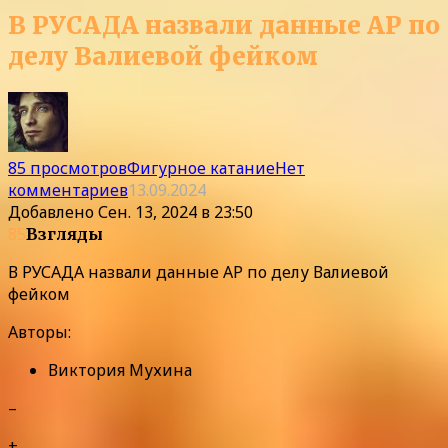
В РУСАДА назвали данные AP по
делу Валиевой фейком
85 просмотров
Фигурное катание
Нет
комментариев
13.09.2024
Добавлено
Сен. 13, 2024 в 23:50
85
Взгляды
В РУСАДА назвали данные AP по делу Валиевой
фейком
Авторы:
Виктория Мухина
–
+