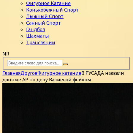
Фигурное Катание
Конькобежный Спорт
Лыжный Спорт
Санный Спорт
Гандбол
Шахматы
Трансляции
NR
Главная
Другое
Фигурное катание
В РУСАДА назвали
данные AP по делу Валиевой фейком