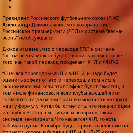
Президент Российского футбольного союза (РФС)
Александр Дюков
заявил, что возвращение
Российской премьер-лиги (РПЛ) к системе “весна-
осень” не обсуждался.
Дюков отметил, что о переходе РПЛ к системе
“весна-осень” можно будет говорить только после
того, как такой переход проделает ФНЛ и ФНЛ-2.
“Сначала переведем ФНЛ и ФНЛ-2, и надо будет
оценить эффект от этого перехода, в том числе
экономический. Если этот эффект будет заметен, в
том числе финансово, и если клубы высшей лиги
согласятся, тогда рассмотрим возможность возврата
на эту формулу. Хотел бы отметить, что пока ни одни
из клубов РПЛ не выступил за возврат к такой
системе чемпионата. Что касается ФНЛ, то есть
рабочая группа. В ноябре будет принято решение по
формату, который будет в ФНЛ и ФНЛ-2”, сказал