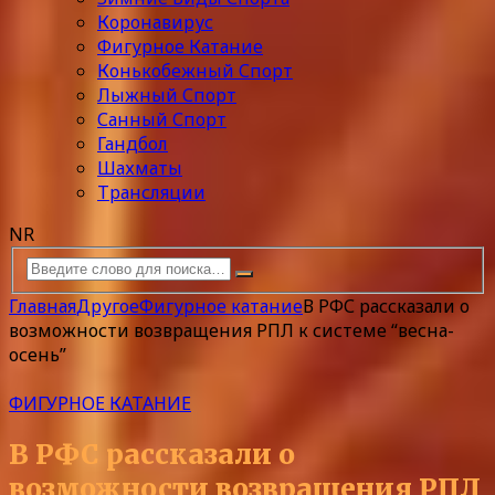
Коронавирус
Фигурное Катание
Конькобежный Спорт
Лыжный Спорт
Санный Спорт
Гандбол
Шахматы
Трансляции
NR
Главная
Другое
Фигурное катание
В РФС рассказали о
возможности возвращения РПЛ к системе “весна-
осень”
ФИГУРНОЕ КАТАНИЕ
В РФС рассказали о
возможности возвращения РПЛ