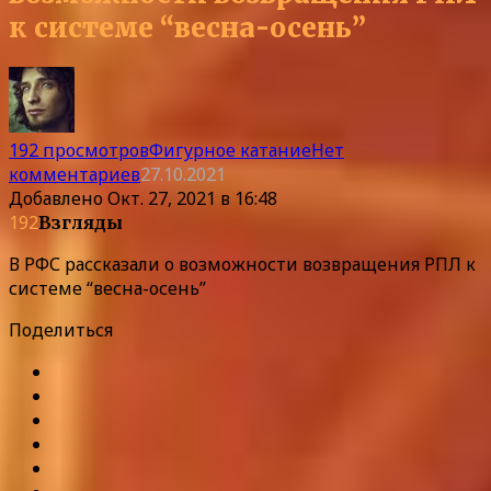
к системе “весна-осень”
192 просмотров
Фигурное катание
Нет
комментариев
27.10.2021
Добавлено
Окт. 27, 2021 в 16:48
192
Взгляды
В РФС рассказали о возможности возвращения РПЛ к
системе “весна-осень”
Поделиться