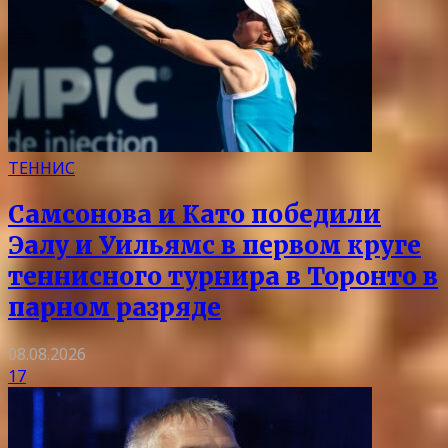
ТЕННИС
Самсонова и Като победили
Эалу и Уильямс в первом круге
теннисного турнира в Торонто в
парном разряде
08.08.2026
17