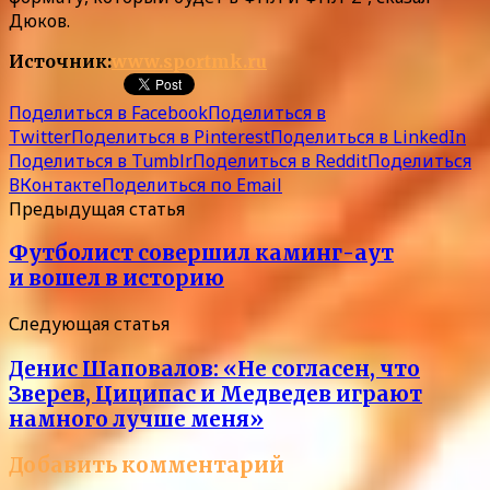
Дюков.
Источник:
www.sportmk.ru
Поделиться в Facebook
Поделиться в
Twitter
Поделиться в Pinterest
Поделиться в LinkedIn
Поделиться в Tumblr
Поделиться в Reddit
Поделиться
ВКонтакте
Поделиться по Email
Предыдущая статья
Футболист совершил каминг-аут
и вошел в историю
Следующая статья
Денис Шаповалов: «Не согласен, что
Зверев, Циципас и Медведев играют
намного лучше меня»
Добавить комментарий