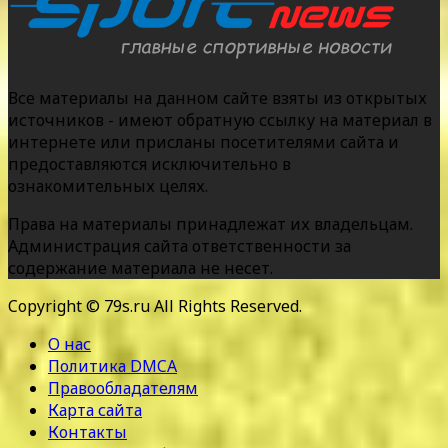
Все материалы на данном сайте взяты из открытых
источников - имеют обратную ссылку на материал в
интернете или присланы посетителями сайта и
предоставляются исключительно в
ознакомительных целях.
Права на материалы принадлежат их владельцам.
Администрация сайта ответственности за
содержание материала не несет.
Copyright © 79s.ru All Rights Reserved.
О нас
Политика DMCA
Правообладателям
Карта сайта
Контакты