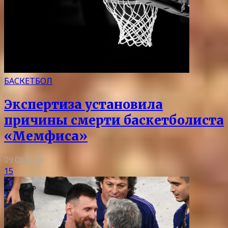
БАСКЕТБОЛ
Экспертиза установила
причины смерти баскетболиста
«Мемфиса»
09.08.2026
15