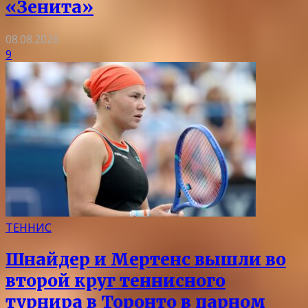
«Зенита»
08.08.2026
9
ТЕННИС
Шнайдер и Мертенс вышли во
второй круг теннисного
турнира в Торонто в парном