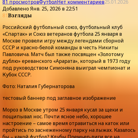
81 просмотров
Футбол
Нет комментариев
25.01.2026
Добавлено
Янв. 25, 2026 в 22:51
81
Взгляды
Российский футбольный союз, футбольный клуб
«Спартак» и Союз ветеранов футбола 25 января в
Москве провели игру между легендами сборной
СССР и красно-белой команды в честь Никиты
Павловича. Матч был также посвящен «Золотому
дублю» ереванского «Арарата», который в 1973 году
под руководством Симоняна выиграл чемпионат и
Кубок СССР.
Фото: Наталия Губернаторова
тестовый баннер под заглавное изображение
Мороз в Москве утром 25 января кусал за щеки и
пощипывал нос. Почти ясное небо, хорошее
настроение – самое время отравиться на каток или
пройтись по заснеженному парку на лыжах. Казалось
бы – какой футбол? Клубы Премьер-лиги все на