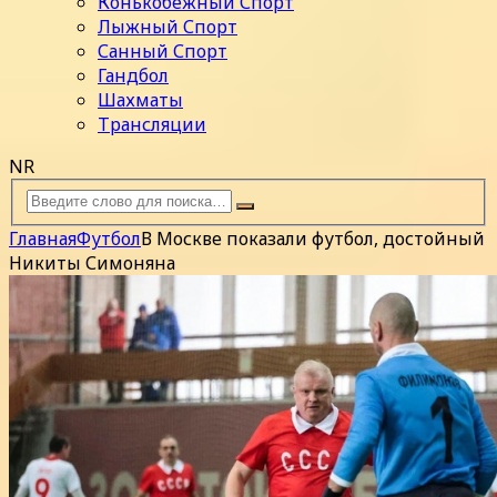
Конькобежный Спорт
Лыжный Спорт
Санный Спорт
Гандбол
Шахматы
Трансляции
NR
Главная
Футбол
В Москве показали футбол, достойный
Никиты Симоняна