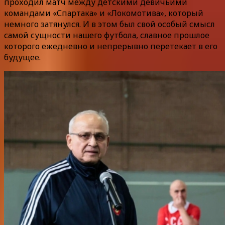
проходил матч между детскими девичьими
командами «Спартака» и «Локомотива», который
немного затянулся. И в этом был свой особый смысл
самой сущности нашего футбола, славное прошлое
которого ежедневно и непрерывно перетекает в его
будущее.