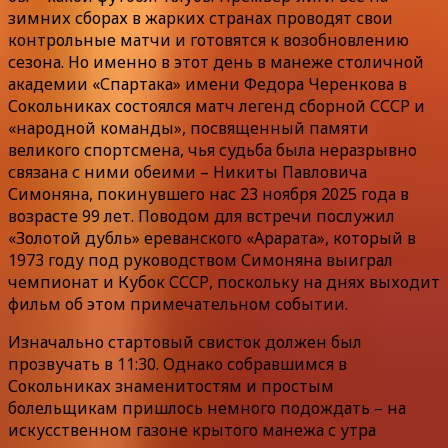
зимних сборах в жарких странах проводят свои
контрольные матчи и готовятся к возобновлению
сезона. Но именно в этот день в манеже столичной
академии «Спартака» имени Федора Черенкова в
Сокольниках состоялся матч легенд сборной СССР и
«народной команды», посвященный памяти
великого спортсмена, чья судьба была неразрывно
связана с ними обеими – Никиты Павловича
Симоняна, покинувшего нас 23 ноября 2025 года в
возрасте 99 лет. Поводом для встречи послужил
«Золотой дубль» ереванского «Арарата», который в
1973 году под руководством Симоняна выиграл
чемпионат и Кубок СССР, поскольку на днях выходит
фильм об этом примечательном событии.
Изначально стартовый свисток должен был
прозвучать в 11:30. Однако собравшимся в
Сокольниках знаменитостям и простым
болельщикам пришлось немного подождать – на
искусственном газоне крытого манежа с утра