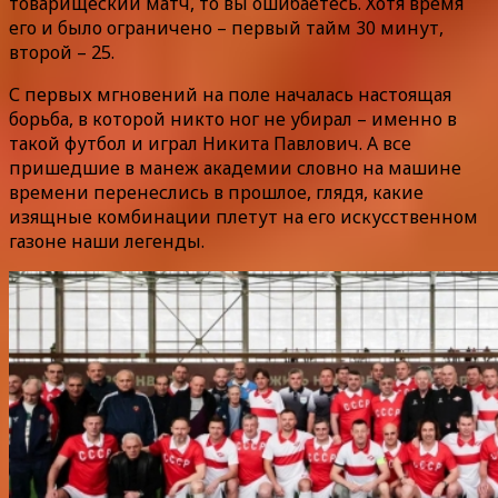
товарищеский матч, то вы ошибаетесь. Хотя время
его и было ограничено – первый тайм 30 минут,
второй – 25.
С первых мгновений на поле началась настоящая
борьба, в которой никто ног не убирал – именно в
такой футбол и играл Никита Павлович. А все
пришедшие в манеж академии словно на машине
времени перенеслись в прошлое, глядя, какие
изящные комбинации плетут на его искусственном
газоне наши легенды.