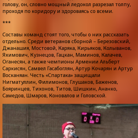
голову, он, словно мощный ледокол разрезал толпу,
проходя по коридору и здороваясь со всеми.
***
Составы команд стоят того, чтобы о них рассказать
отдельно. Среди ветеранов сборной – Березовский,
Джанашия, Мостовой, Каряка, Кирьяков, Колыванов,
Яхимович, Кузнецов, Гацкан, Маминов, Калачев,
Оганесян, а также чемпионы Армении Альберт
Саркисян, Самвел Гасабоглян, Артур Кочарян и Артур
Восканяан. Честь «Спартака» защищали
Нигматуллин, Филимонов, Глушаков, Баженов,
Бояринцев, Тихонов, Титов, Шишкин, Ананко,
Самедов, Шмаров, Коновалов и Головской.