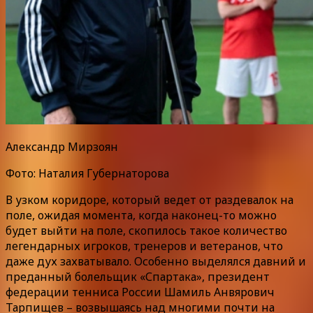
Александр Мирзоян
Фото: Наталия Губернаторова
В узком коридоре, который ведет от раздевалок на
поле, ожидая момента, когда наконец-то можно
будет выйти на поле, скопилось такое количество
легендарных игроков, тренеров и ветеранов, что
даже дух захватывало. Особенно выделялся давний и
преданный болельщик «Спартака», президент
федерации тенниса России Шамиль Анвярович
Тарпищев – возвышаясь над многими почти на