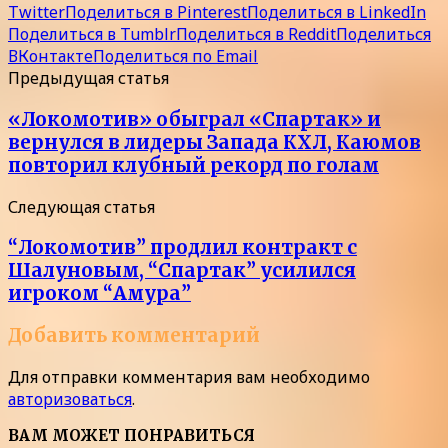
Twitter
Поделиться в Pinterest
Поделиться в LinkedIn
Поделиться в Tumblr
Поделиться в Reddit
Поделиться
ВКонтакте
Поделиться по Email
Предыдущая статья
«Локомотив» обыграл «Спартак» и
вернулся в лидеры Запада КХЛ, Каюмов
повторил клубный рекорд по голам
Следующая статья
“Локомотив” продлил контракт с
Шалуновым, “Спартак” усилился
игроком “Амура”
Добавить комментарий
Для отправки комментария вам необходимо
авторизоваться
.
ВАМ МОЖЕТ ПОНРАВИТЬСЯ