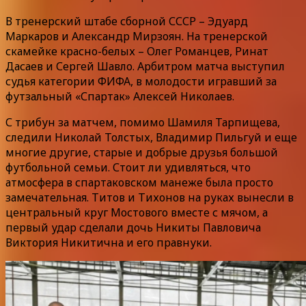
В тренерский штабе сборной СССР – Эдуард
Маркаров и Александр Мирзоян. На тренерской
скамейке красно-белых – Олег Романцев, Ринат
Дасаев и Сергей Шавло. Арбитром матча выступил
судья категории ФИФА, в молодости игравший за
футзальный «Спартак» Алексей Николаев.
С трибун за матчем, помимо Шамиля Тарпищева,
следили Николай Толстых, Владимир Пильгуй и еще
многие другие, старые и добрые друзья большой
футбольной семьи. Стоит ли удивляться, что
атмосфера в спартаковском манеже была просто
замечательная. Титов и Тихонов на руках вынесли в
центральный круг Мостового вместе с мячом, а
первый удар сделали дочь Никиты Павловича
Виктория Никитична и его правнуки.