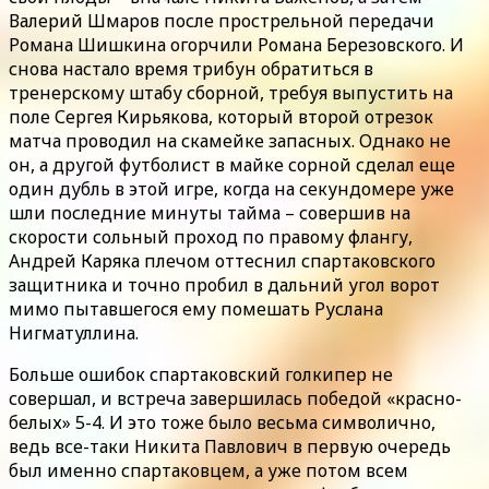
Валерий Шмаров после прострельной передачи
Романа Шишкина огорчили Романа Березовского. И
снова настало время трибун обратиться в
тренерскому штабу сборной, требуя выпустить на
поле Сергея Кирьякова, который второй отрезок
матча проводил на скамейке запасных. Однако не
он, а другой футболист в майке сорной сделал еще
один дубль в этой игре, когда на секундомере уже
шли последние минуты тайма – совершив на
скорости сольный проход по правому флангу,
Андрей Каряка плечом оттеснил спартаковского
защитника и точно пробил в дальний угол ворот
мимо пытавшегося ему помешать Руслана
Нигматуллина.
Больше ошибок спартаковский голкипер не
совершал, и встреча завершилась победой «красно-
белых» 5-4. И это тоже было весьма символично,
ведь все-таки Никита Павлович в первую очередь
был именно спартаковцем, а уже потом всем