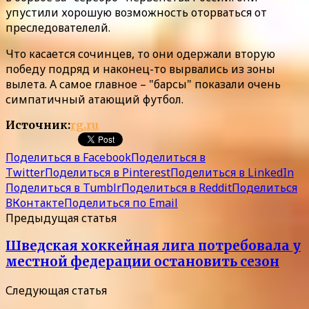
упустили хорошую возможность оторваться от
преследователелй.
Что касается сочинцев, то они одержали вторую
победу подряд и наконец-то вырвались из зоны
вылета. А самое главное – "барсы" показали очень
симпатичный атающий футбол.
Источник:
rg.ru
Поделиться в Facebook
Поделиться в
Twitter
Поделиться в Pinterest
Поделиться в LinkedIn
Поделиться в Tumblr
Поделиться в Reddit
Поделиться
ВКонтакте
Поделиться по Email
Предыдущая статья
Шведская хоккейная лига потребовала у
местной федерации остановить сезон
Следующая статья