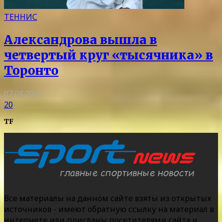
ТЕННИС
Александрова вышла в
четвертый круг «тысячника» в
Торонто
07.08.2026
20
TF
Все материалы на данном сайте взяты из открытых
источников - имеют обратную ссылку на материал в
интернете или присланы посетителями сайта и