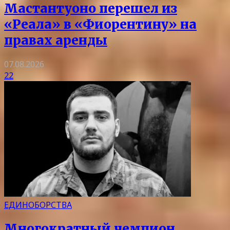
Мастантуоно перешел из
«Реала» в «Фиорентину» на
правах аренды
07.08.2026
22
ЕДИНОБОРСТВА
Многократный чемпион