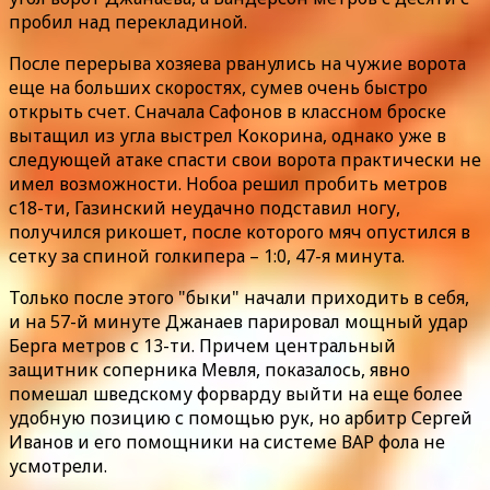
пробил над перекладиной.
После перерыва хозяева рванулись на чужие ворота
еще на больших скоростях, сумев очень быстро
открыть счет. Сначала Сафонов в классном броске
вытащил из угла выстрел Кокорина, однако уже в
следующей атаке спасти свои ворота практически не
имел возможности. Нобоа решил пробить метров
с18-ти, Газинский неудачно подставил ногу,
получился рикошет, после которого мяч опустился в
сетку за спиной голкипера – 1:0, 47-я минута.
Только после этого "быки" начали приходить в себя,
и на 57-й минуте Джанаев парировал мощный удар
Берга метров с 13-ти. Причем центральный
защитник соперника Мевля, показалось, явно
помешал шведскому форварду выйти на еще более
удобную позицию с помощью рук, но арбитр Сергей
Иванов и его помощники на системе ВАР фола не
усмотрели.