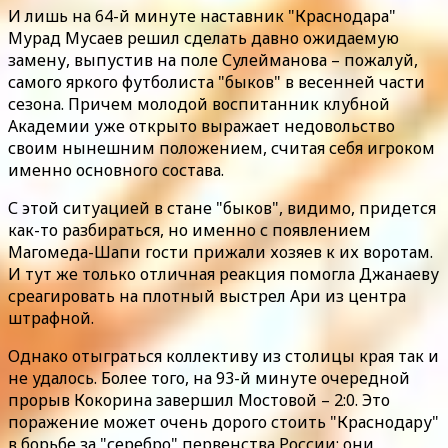
И лишь на 64-й минуте наставник "Краснодара"
Мурад Мусаев решил сделать давно ожидаемую
замену, выпустив на поле Сулейманова – пожалуй,
самого яркого футболиста "быков" в весенней части
сезона. Причем молодой воспитанник клубной
Академии уже открыто выражает недовольство
своим нынешним положением, считая себя игроком
именно основного состава.
С этой ситуацией в стане "быков", видимо, придется
как-то разбираться, но именно с появлением
Магомеда-Шапи гости прижали хозяев к их воротам.
И тут же только отличная реакция помогла Джанаеву
среагировать на плотный выстрел Ари из центра
штрафной.
Однако отыграться коллективу из столицы края так и
не удалось. Более того, на 93-й минуте очередной
прорыв Кокорина завершил Мостовой – 2:0. Это
поражение может очень дорого стоить "Краснодару"
в борьбе за "серебро" первенства России: они