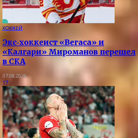
ХОККЕЙ
Экс‑хоккеист «Вегаса» и
«Калгари» Мироманов перешел
в СКА
07.08.2026
17