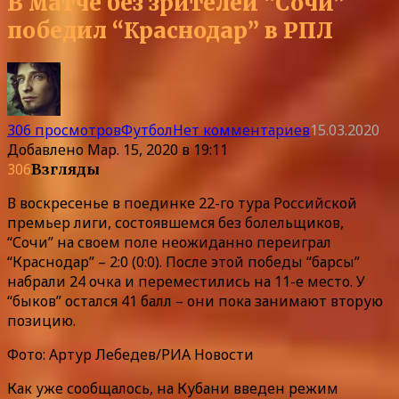
В матче без зрителей “Сочи”
победил “Краснодар” в РПЛ
306 просмотров
Футбол
Нет комментариев
15.03.2020
Добавлено
Мар. 15, 2020 в 19:11
306
Взгляды
В воскресенье в поединке 22-го тура Российской
премьер лиги, состоявшемся без болельщиков,
“Сочи” на своем поле неожиданно переиграл
“Краснодар” – 2:0 (0:0). После этой победы “барсы”
набрали 24 очка и переместились на 11-е место. У
“быков” остался 41 балл – они пока занимают вторую
позицию.
Фото: Артур Лебедев/РИА Новости
Как уже сообщалось, на Кубани введен режим