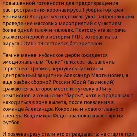
повышенной готовности для предотвращения
распространения коронавируса. Губернатор края
Вениамин Кондратьев подписал указ, запрещающий
проведение массовых мероприятий с участием
более одной тысячи человек. Поэтому эта встреча
окажется первой в истории РПЛ, которая из-за
вируса COVID-19 состоится без зрителей.
Тем не менее, кубанское дерби ожидается
эмоциональным: "быки" (в их состав, залечив
серьезные травмы, вернулись капитан и
центральный защитник Александр Мартынович, а
еще хавбек сборной России Юрий Газинский)
сражаются за второе место и путевку в Лигу
чемпионов, а сочинские "барсы", хотя и продолжают
находиться в зоне вылета, после появления в
команде Александра Кокорина и нового главного
тренера Владимира Федотова показывают яркий
футбол.
И хозяева сразу стали это оправдывать: на старте при