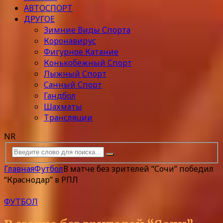
АВТОСПОРТ
ДРУГОЕ
Зимние Виды Спорта
Коронавирус
Фигурное Катание
Конькобежный Спорт
Лыжный Спорт
Санный Спорт
Гандбол
Шахматы
Трансляции
NR
Главная
Футбол
В матче без зрителей “Сочи” победил
“Краснодар” в РПЛ
ФУТБОЛ