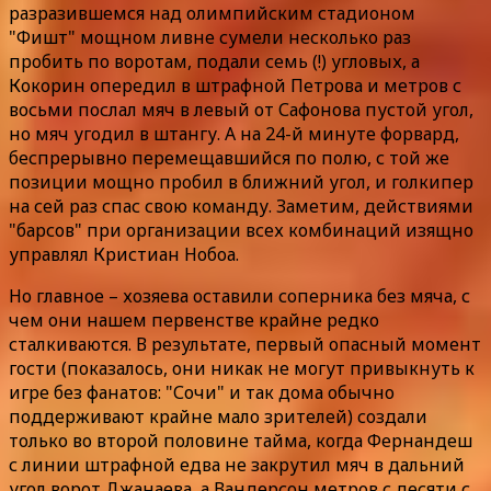
разразившемся над олимпийским стадионом
"Фишт" мощном ливне сумели несколько раз
пробить по воротам, подали семь (!) угловых, а
Кокорин опередил в штрафной Петрова и метров с
восьми послал мяч в левый от Сафонова пустой угол,
но мяч угодил в штангу. А на 24-й минуте форвард,
беспрерывно перемещавшийся по полю, с той же
позиции мощно пробил в ближний угол, и голкипер
на сей раз спас свою команду. Заметим, действиями
"барсов" при организации всех комбинаций изящно
управлял Кристиан Нобоа.
Но главное – хозяева оставили соперника без мяча, с
чем они нашем первенстве крайне редко
сталкиваются. В результате, первый опасный момент
гости (показалось, они никак не могут привыкнуть к
игре без фанатов: "Сочи" и так дома обычно
поддерживают крайне мало зрителей) создали
только во второй половине тайма, когда Фернандеш
с линии штрафной едва не закрутил мяч в дальний
угол ворот Джанаева, а Вандерсон метров с десяти с