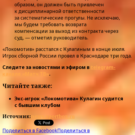
образом, он должен быть привлечен
к дисциплинарной ответственности
за систематические прогулы. Не исключаю,
мы будем требовать возврата
компенсации за выход из контракта через
суд, — отметил руководитель.
«Локомотив» расстался с Кулагиным в конце июля.
Игрок сборной России провел в Краснодаре три года.
Следите за новостями и эфиром в
telegram-
канале «Матч ТВ»
.
Читайте также:
Экс-игрок «Локомотива» Кулагин судится
с бывшим клубом
Источник:
news.sportbox.ru
Поделиться в Facebook
Поделиться в