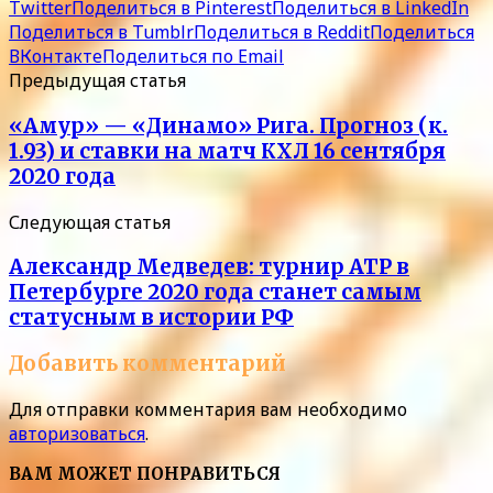
Twitter
Поделиться в Pinterest
Поделиться в LinkedIn
Поделиться в Tumblr
Поделиться в Reddit
Поделиться
ВКонтакте
Поделиться по Email
Предыдущая статья
«Амур» — «Динамо» Рига. Прогноз (к.
1.93) и ставки на матч КХЛ 16 сентября
2020 года
Следующая статья
Александр Медведев: турнир ATP в
Петербурге 2020 года станет самым
статусным в истории РФ
Добавить комментарий
Для отправки комментария вам необходимо
авторизоваться
.
ВАМ МОЖЕТ ПОНРАВИТЬСЯ