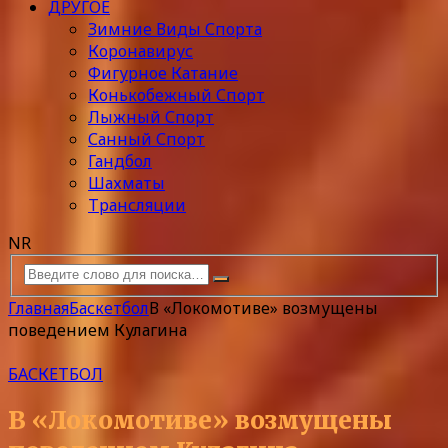
ДРУГОЕ
Зимние Виды Спорта
Коронавирус
Фигурное Катание
Конькобежный Спорт
Лыжный Спорт
Санный Спорт
Гандбол
Шахматы
Трансляции
NR
Главная
Баскетбол
В «Локомотиве» возмущены
поведением Кулагина
БАСКЕТБОЛ
В «Локомотиве» возмущены