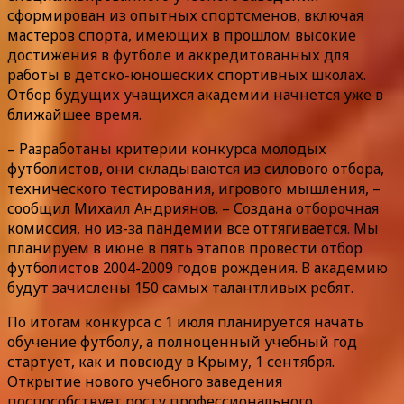
сформирован из опытных спортсменов, включая
мастеров спорта, имеющих в прошлом высокие
достижения в футболе и аккредитованных для
работы в детско-юношеских спортивных школах.
Отбор будущих учащихся академии начнется уже в
ближайшее время.
– Разработаны критерии конкурса молодых
футболистов, они складываются из силового отбора,
технического тестирования, игрового мышления, –
сообщил Михаил Андриянов. – Создана отборочная
комиссия, но из-за пандемии все оттягивается. Мы
планируем в июне в пять этапов провести отбор
футболистов 2004-2009 годов рождения. В академию
будут зачислены 150 самых талантливых ребят.
По итогам конкурса с 1 июля планируется начать
обучение футболу, а полноценный учебный год
стартует, как и повсюду в Крыму, 1 сентября.
Открытие нового учебного заведения
поспособствует росту профессионального