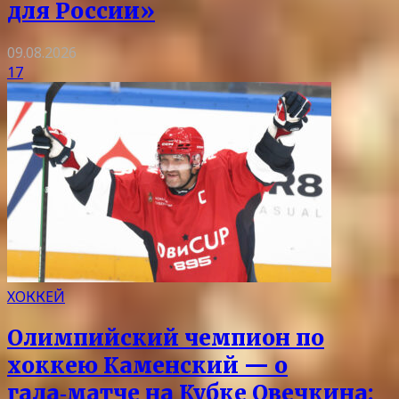
для России»
09.08.2026
17
ХОККЕЙ
Олимпийский чемпион по
хоккею Каменский — о
гала‑матче на Кубке Овечкина: