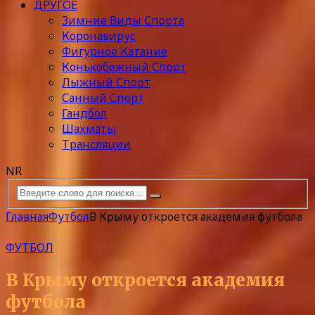
ДРУГОЕ
Зимние Виды Спорта
Коронавирус
Фигурное Катание
Конькобежный Спорт
Лыжный Спорт
Санный Спорт
Гандбол
Шахматы
Трансляции
NR
Главная
Футбол
В Крыму откроется академия футбола
ФУТБОЛ
В Крыму откроется академия
футбола