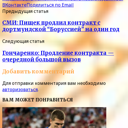
ВКонтакте
Поделиться по Email
Предыдущая статья
СМИ: Пищек продлил контракт с
дортмундской “Боруссией” на один год
Следующая статья
Гончаренко: Продление контракта —
очередной большой вызов
Добавить комментарий
Для отправки комментария вам необходимо
авторизоваться
.
ВАМ МОЖЕТ ПОНРАВИТЬСЯ