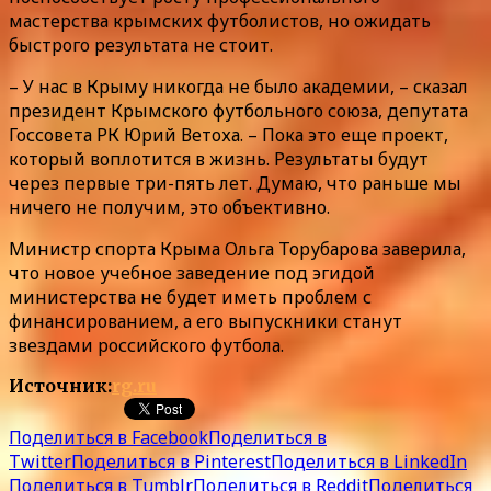
мастерства крымских футболистов, но ожидать
быстрого результата не стоит.
– У нас в Крыму никогда не было академии, – сказал
президент Крымского футбольного союза, депутата
Госсовета РК Юрий Ветоха. – Пока это еще проект,
который воплотится в жизнь. Результаты будут
через первые три-пять лет. Думаю, что раньше мы
ничего не получим, это объективно.
Министр спорта Крыма Ольга Торубарова заверила,
что новое учебное заведение под эгидой
министерства не будет иметь проблем с
финансированием, а его выпускники станут
звездами российского футбола.
Источник:
rg.ru
Поделиться в Facebook
Поделиться в
Twitter
Поделиться в Pinterest
Поделиться в LinkedIn
Поделиться в Tumblr
Поделиться в Reddit
Поделиться