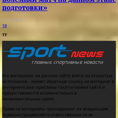
подготовки»
09.08.2026
18
TF
Все материалы на данном сайте взяты из открытых
источников - имеют обратную ссылку на материал в
интернете или присланы посетителями сайта и
предоставляются исключительно в
ознакомительных целях.
Права на материалы принадлежат их владельцам.
Администрация сайта ответственности за