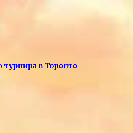
о турнира в Торонто