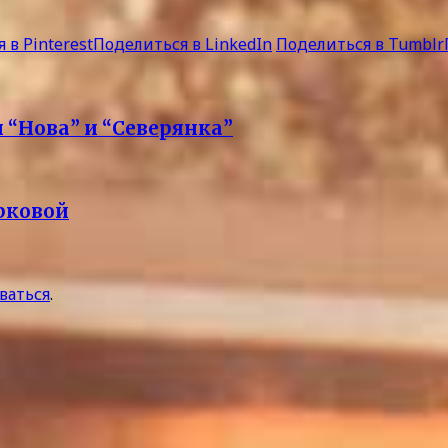
 в Pinterest
Поделиться в LinkedIn
Поделиться в Tumblr
 “Нова” и “Северянка”
ерковой
ваться
.