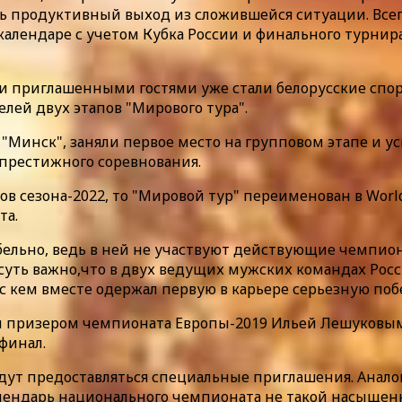
нь продуктивный выход из сложившейся ситуации. Все
 в календаре с учетом Кубка России и финального турн
ми приглашенными гостями уже стали белорусские спо
ей двух этапов "Мирового тура".
 "Минск", заняли первое место на групповом этапе и 
престижного соревнования.
в сезона-2022, то "Мировой тур" переименован в Worl
та.
абельно, ведь в ней не участвуют действующие чемп
 суть важно,что в двух ведущих мужских командах Рос
 кем вместе одержал первую в карьере серьезную побе
м призером чемпионата Европы-2019 Ильей Лешуковым.
финал.
дут предоставляться специальные приглашения. Анал
алендарь национального чемпионата не такой насыщенный