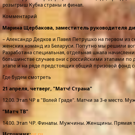
розыгрыш Кубка страны и финал.
Комментарий
Марина Щербакова, заместитель руководителя ди
– Александр Дедков и Павел Петрушко на первом из с
женских команд из Беларуси. Попутно мы решили воп
Разработана специальная, отдельная шкала начисления
большинстве случаев они с российскими этапами по д
этапе и на ряде предстоящих общий призовой фонд со
Где будем смотреть
21 апреля, четверг, "Матч! Страна"
12.00. Этап ЧР в "Волей Граде". Матчи за 3-е место.
"Матч ТВ"
14.00. Этап ЧР. Финалы. Мужчины. Женщины. Прямая 
Источник:
rg.ru