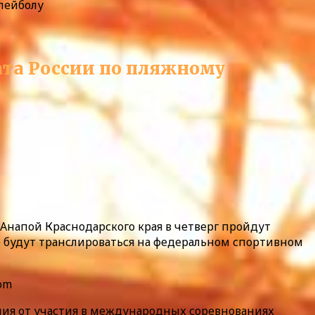
лейболу
ата России по пляжному
Анапой Краснодарского края в четверг пройдут
е будут транслироваться на федеральном спортивном
om
ния от участия в международных соревнованиях