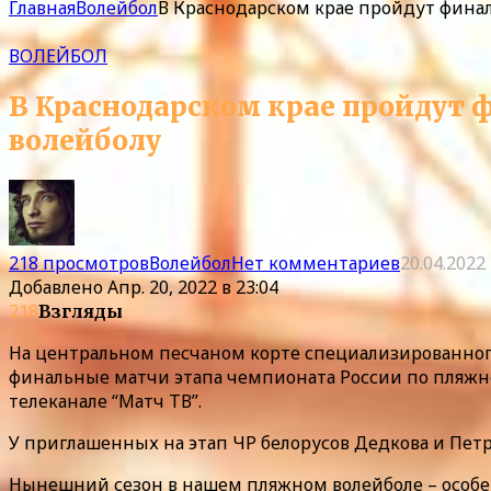
Главная
Волейбол
В Краснодарском крае пройдут фина
ВОЛЕЙБОЛ
В Краснодарском крае пройдут 
волейболу
218 просмотров
Волейбол
Нет комментариев
20.04.2022
Добавлено
Апр. 20, 2022 в 23:04
218
Взгляды
На центральном песчаном корте специализированного
финальные матчи этапа чемпионата России по пляжно
телеканале “Матч ТВ”.
У приглашенных на этап ЧР белорусов Дедкова и Петру
Нынешний сезон в нашем пляжном волейболе – особе