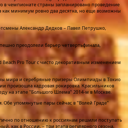
го в чемпионате страны запланировано проведение
ира как минимум ровно два десятка, но еще возможны
ртсмены Александр Дедков – Павел Петрушко,
успешно преодолели барьер четвертьфинала,
d Beach Pro Tour с чисто декоративным изменением
ионы мира и серебряные призеры Олимпиады в Токио
сии произошла кадровая рокировка. Красильников
ду на этапе "Большого Шлема" 2014-м в Москве.
 Обе упомянутые пары сейчас в "Волей Граде"
огично по отношению к россиянам решили поступать
, как в России, – три этапа регулярного сезона,