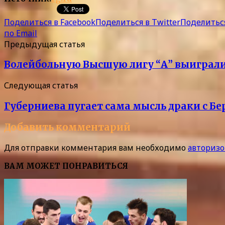
Поделиться в Facebook
Поделиться в Twitter
Поделиться
по Email
Предыдущая статья
Волейбольную Высшую лигу “А” выиграли
Следующая статья
Губерниева пугает сама мысль драки с Б
Добавить комментарий
Для отправки комментария вам необходимо
авторизо
ВАМ МОЖЕТ ПОНРАВИТЬСЯ