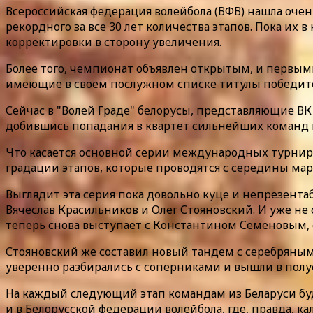
Всероссийская федерация волейбола (ВФВ) нашла оче
рекордного за все 30 лет количества этапов. Пока их
корректировки в сторону увеличения.
Более того, чемпионат объявлен открытым, и первы
имеющие в своем послужном списке титулы победител
Сейчас в "Волей Граде" белорусы, представляющие ВК
добившись попадания в квартет сильнейших команд 
Что касается основной серии международных турниро
градации этапов, которые проводятся с середины мар
Выглядит эта серия пока довольно куце и непрезент
Вячеслав Красильников и Олег Стояновский. И уже не
теперь снова выступает с Константином Семеновым, с
Стояновский же составил новый тандем с серебряны
уверенно разбирались с соперниками и вышли в полу
На каждый следующий этап командам из Беларуси бу
и в Белорусской федерации волейбола, где, правда, к