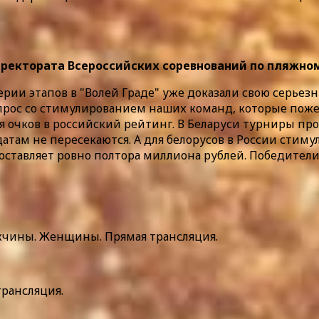
ректората Всероссийских соревнований по пляжном
ерии этапов в "Волей Граде" уже доказали свою серье
рос со стимулированием наших команд, которые пожел
 очков в российский рейтинг. В Беларуси турниры прой
атам не пересекаются. А для белорусов в России стим
ставляет ровно полтора миллиона рублей. Победители п
 Мужчины. Женщины. Прямая трансляция.
трансляция.