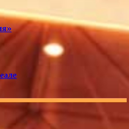
ия»
реале