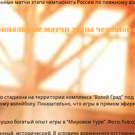
льные матчи этапа чемпионата России по пляжному во
финальные матчи этапа чемпион
 стадиона на территории комплекса “Волей Град” под 
му волейболу. Показательно, что игры в прямом эфир
шко богатый опыт игры в “Мировом туре”. Фото: fivb.c
нный, исторический. В условиях временного отстране