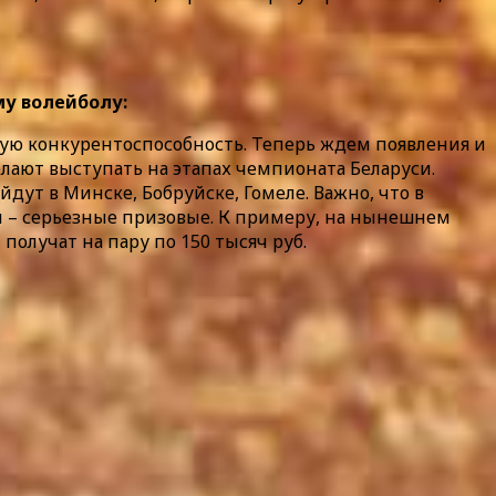
у волейболу:
зную конкурентоспособность. Теперь ждем появления и
ают выступать на этапах чемпионата Беларуси.
дут в Минске, Бобруйске, Гомеле. Важно, что в
ул – серьезные призовые. К примеру, на нынешнем
олучат на пару по 150 тысяч руб.