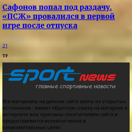
Сафонов попал под раздачу.
«ПСЖ» провалился в первой
игре после отпуска
06.08.2026
21
TF
Все материалы на данном сайте взяты из открытых
источников - имеют обратную ссылку на материал в
интернете или присланы посетителями сайта и
предоставляются исключительно в
ознакомительных целях.