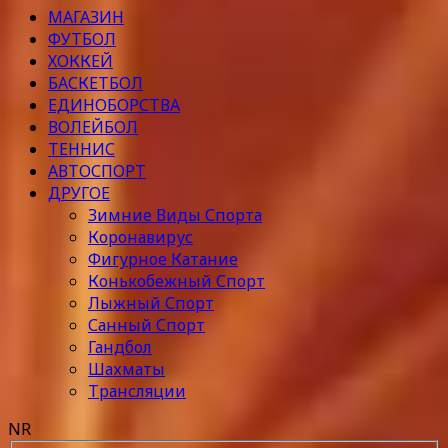
МАГАЗИН
ФУТБОЛ
ХОККЕЙ
БАСКЕТБОЛ
ЕДИНОБОРСТВА
ВОЛЕЙБОЛ
ТЕННИС
АВТОСПОРТ
ДРУГОЕ
Зимние Виды Спорта
Коронавирус
Фигурное Катание
Конькобежный Спорт
Лыжный Спорт
Санный Спорт
Гандбол
Шахматы
Трансляции
NR