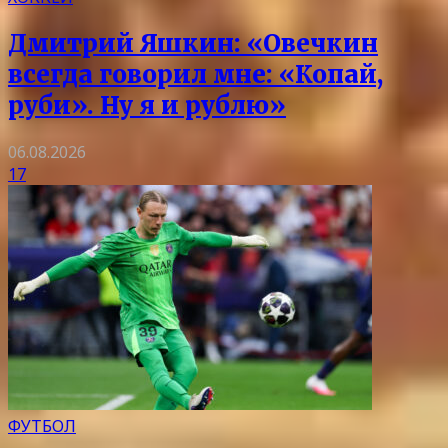
Дмитрий Яшкин: «Овечкин
всегда говорил мне: «Копай,
руби». Ну я и рублю»
06.08.2026
17
ФУТБОЛ