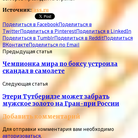
Источник:
tass.ru
Поделиться в Facebook
Поделиться в
Twitter
Поделиться в Pinterest
Поделиться в LinkedIn
Поделиться в Tumblr
Поделиться в Reddit
Поделиться
ВКонтакте
Поделиться по Email
Предыдущая статья
Чемпионка мира по боксу устроила
скандал в самолете
Следующая статья
Этери Тутберидзе может забрать
мужское золото на Гран-при России
Добавить комментарий
Для отправки комментария вам необходимо
авторизоваться
.