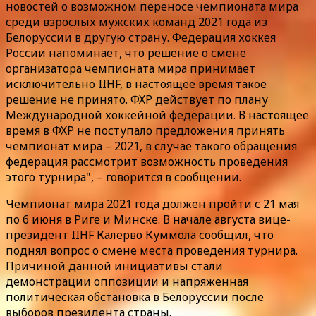
новостей о возможном переносе чемпионата мира
среди взрослых мужских команд 2021 года из
Белоруссии в другую страну. Федерация хоккея
России напоминает, что решение о смене
организатора чемпионата мира принимает
исключительно IIHF, в настоящее время такое
решение не принято. ФХР действует по плану
Международной хоккейной федерации. В настоящее
время в ФХР не поступало предложения принять
чемпионат мира – 2021, в случае такого обращения
федерация рассмотрит возможность проведения
этого турнира", – говорится в сообщении.
Чемпионат мира 2021 года должен пройти с 21 мая
по 6 июня в Риге и Минске. В начале августа вице-
президент IIHF Калерво Куммола сообщил, что
поднял вопрос о смене места проведения турнира.
Причиной данной инициативы стали
демонстрации оппозиции и напряженная
политическая обстановка в Белоруссии после
выборов президента страны.