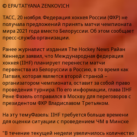
© EPA/TATYANA ZENKOVICH
ТАСС, 20 ноября. Федерация хоккея России (ФХР) не
получала предложений принять матчи чемпионата
мира 2021 года вместо Белоруссии. Об этом сообщает
пресс-служба организации.
Ранее журналист издания The Hockey News Райан
Кеннеди заявил, что Международная федерация
хоккея (IIHF) планирует перенести матчи
первенства из Белоруссии в Россию, в то время как
Латвия, которая является второй страной –
организатором чемпионата, оставит за собой право
проведения турнира. По его информации, глава IIHF
Рене Фазель отправился в Москву для переговоров с
президентом ФХР Владиславом Третьяком.
На эту темуФазель: IIHF требуется больше времени
для оценки ситуации с проведением ЧМ в Минске
"В течение текущей недели увеличилось количество