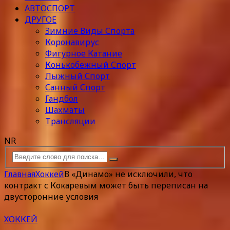
АВТОСПОРТ
ДРУГОЕ
Зимние Виды Спорта
Коронавирус
Фигурное Катание
Конькобежный Спорт
Лыжный Спорт
Санный Спорт
Гандбол
Шахматы
Трансляции
NR
Главная
Хоккей
В «Динамо» не исключили, что
контракт с Кокаревым может быть переписан на
двусторонние условия
ХОККЕЙ