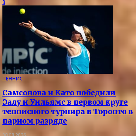
8
ТЕННИС
Самсонова и Като победили
Эалу и Уильямс в первом круге
теннисного турнира в Торонто в
парном разряде
08.08.2026