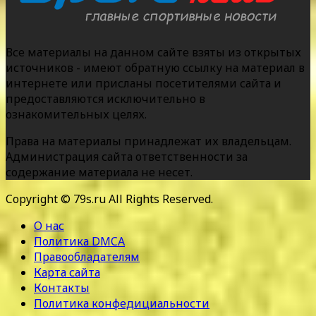
Все материалы на данном сайте взяты из открытых
источников - имеют обратную ссылку на материал в
интернете или присланы посетителями сайта и
предоставляются исключительно в
ознакомительных целях.
Права на материалы принадлежат их владельцам.
Администрация сайта ответственности за
содержание материала не несет.
Copyright © 79s.ru All Rights Reserved.
О нас
Политика DMCA
Правообладателям
Карта сайта
Контакты
Политика конфедициальности