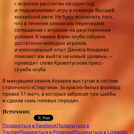
с игроком рассчитан на один год
и подразумевает игру в команде Высшей
хоккейной лиги. Не буду исключать того,
что в течение сезона мы перепишем
соглашение с игроком на двусторонние
условия. В нашем фарм-клубе собрано
достаточно молодых игроков,
и колоссальный опыт Дениса Кокарева
поможет им выйти на новый уровень, ─
приводит слова Кровопускова пресс-
служба клуба.
В минувшем сезоне Кокарев выступал в составе
столичного «Спартака». За красно-белых форвард
провел 51 матч, в которых забросил три шайбы
и сделав семь голевых передач.
Источник:
news.sportbox.ru
Поделиться в Facebook
Поделиться в
Twitter
Поделиться в Pinterest
Поделиться в LinkedIn