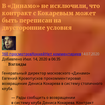
В «Динамо» не исключили, что
контракт с Кокаревым может
быть переписан на
двусторонние условия
160 просмотров
Хоккей
Нет комментариев
14.07.2020
Добавлено
Июл. 14, 2020 в 06:35
160
Взгляды
Генеральный директор московского «Динамо»
Евгений Кровопусков прокомментировал
возвращение Дениса Кокарева в систему столичного
клуба.
— Рады сообщить о возвращении
в систему клуба Дениса Кокарева. Контракт