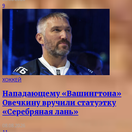
9
ХОККЕЙ
Нападающему «Вашингтона»
Овечкину вручили статуэтку
«Серебряная лань»
08.08.2026
11