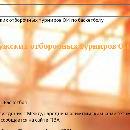
их отборочных турниров ОИ по баскетболу
ужских отборочных турниров ОИ 
нк
Баскетбол
 обсуждения с Международным олимпийским комитетом
ообщается на сайте FIBA.