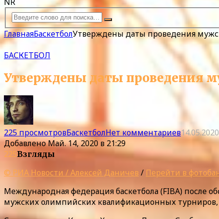
NR
Главная
Баскетбол
Утверждены даты проведения мужск
БАСКЕТБОЛ
Утверждены даты проведения м
225 просмотров
Баскетбол
Нет комментариев
14.05.2020
Добавлено
Май. 14, 2020 в 21:29
225
Взгляды
© РИА Новости / Алексей Даничев
/
Перейти в фотоба
Международная федерация баскетбола (FIBA) после
мужских олимпийских квалификационных турниров, с