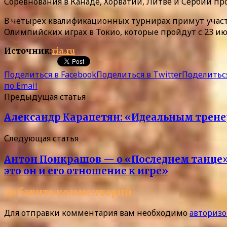
Соревнования в Канаде, Хорватии, Литве и Сербии про
В четырех квалификационных турнирах примут участи
Олимпийских играх в Токио, которые пройдут с 23 июля
Источник:
ria.ru
Поделиться в Facebook
Поделиться в Twitter
Поделиться
по Email
Предыдущая статья
Александр Карапетян: «Идеальным трене
Следующая статья
Антон Понкрашов — о «Последнем танце»: 
это он и его отношение к игре»
Добавить комментарий
Для отправки комментария вам необходимо
авторизо