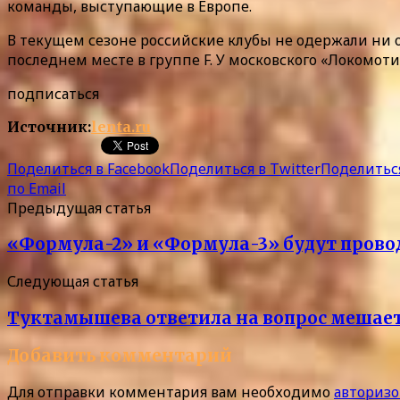
команды, выступающие в Европе.
В текущем сезоне российские клубы не одержали ни о
последнем месте в группе F. У московского «Локомоти
подписаться
Источник:
lenta.ru
Поделиться в Facebook
Поделиться в Twitter
Поделиться
по Email
Предыдущая статья
«Формула-2» и «Формула-3» будут проводи
Следующая статья
Туктамышева ответила на вопрос мешает
Добавить комментарий
Для отправки комментария вам необходимо
авторизо