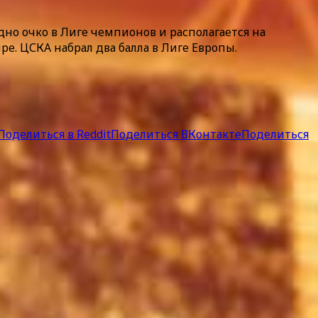
дно очко в Лиге чемпионов и располагается на
ре. ЦСКА набрал два балла в Лиге Европы.
Поделиться в Reddit
Поделиться ВКонтакте
Поделиться