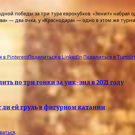
дной победы за три тура еврокубков. «Зенит» набрал о
ва» — два очка, у «Краснодара» — одно в этом же турни
 в Pinterest
Поделиться в LinkedIn
Поделиться в Tumblr
ть по три гонки за уик-энд в 2021 году
 ли ей грудь в фигурном катании
ваться
.