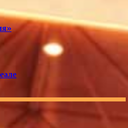
ия»
реале