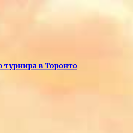
о турнира в Торонто