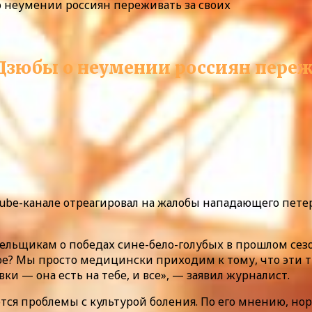
о неумении россиян переживать за своих
Дзюбы о неумении россиян переж
ube-канале отреагировал на жалобы нападающего пете
ельщикам о победах сине-бело-голубых в прошлом сезо
е? Мы просто медицински приходим к тому, что эти т
и — она есть на тебе, и все», — заявил журналист.
ются проблемы с культурой боления. По его мнению, н