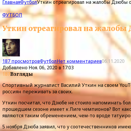
Главная
Футбол
Уткин отреагировал на жалобы Дзюбы 
ФУТБОЛ
Уткин отреагировал на жалобы 
187 просмотров
Футбол
Нет комментариев
06.11.2020
Добавлено
Ноя. 06, 2020 в 17:03
187
Взгляды
Спортивный журналист Василий Уткин на своем YouT
россиян переживать за своих.
Уткин посчитал, что Дзюбе не стоило напоминать бол
прошедшем сезоне имеет к Лиге чемпионов? Вот како
являются таким обременением, чем-то вроде татуировк
5 ноября Дзюба заявил, что у соотечественников име