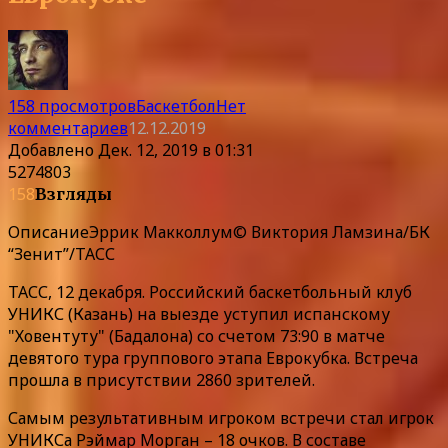
158 просмотров
Баскетбол
Нет
комментариев
12.12.2019
Добавлено
Дек. 12, 2019 в 01:31
5274803
158
Взгляды
Описание
Эррик Макколлум© Виктория Ламзина/БК
“Зенит”/ТАСС
ТАСС, 12 декабря. Российский баскетбольный клуб
УНИКС (Казань) на выезде уступил испанскому
"Ховентуту" (Бадалона) со счетом 73:90 в матче
девятого тура группового этапа Еврокубка. Встреча
прошла в присутствии 2860 зрителей.
Самым результативным игроком встречи стал игрок
УНИКСа Рэймар Морган – 18 очков. В составе