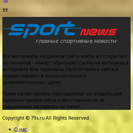
TF
Все материалы на данном сайте взяты из открытых
источников - имеют обратную ссылку на материал в
интернете или присланы посетителями сайта и
предоставляются исключительно в
ознакомительных целях.
Права на материалы принадлежат их владельцам.
Администрация сайта ответственности за
содержание материала не несет.
Copyright © 79s.ru All Rights Reserved.
О нас