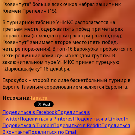
"Ховентута" больше всех очков набрал защитник
Клемен Препелич (15).
В турнирной таблице УНИКС располагается на
третьем месте, одержав пять побед при четырех
поражений (команда проиграла три раза подряд).
"Ховентут" занимает второе место (пять побед,
четыре поражения). В топ-16 Еврокубка пробьются по
четыре лучшие команды из каждой группы. В
заключительном туре УНИКС примет турецкую
"Дарюшшафаку" 18 декабря.
Еврокубок – второй по силе баскетбольный турнир в
Европе. Главным соревнованием является Евролига.
Источник:
tass.ru
Поделиться в Facebook
Поделиться в
Twitter
Поделиться в Pinterest
Поделиться в LinkedIn
Поделиться в Tumblr
Поделиться в Reddit
Поделиться
ВКонтакте
Поделиться по Email