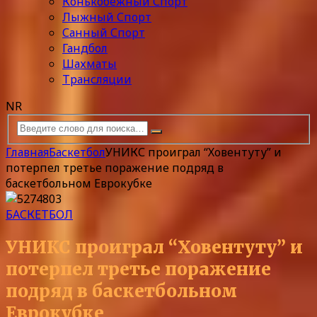
Конькобежный Спорт
Лыжный Спорт
Санный Спорт
Гандбол
Шахматы
Трансляции
NR
Главная
Баскетбол
УНИКС проиграл “Ховентуту” и
потерпел третье поражение подряд в
баскетбольном Еврокубке
БАСКЕТБОЛ
УНИКС проиграл “Ховентуту” и
потерпел третье поражение
подряд в баскетбольном
Еврокубке