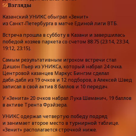
56
Взгляды
Казанский УНИКС обыграл «Зенит»
из Санкт‑Петербурга в матче Единой лиги ВТБ.
Встреча прошла в субботу в Казани и завершилась
победой хозяев паркета со счетом 88:75 (23:14, 23:34,
19:12, 23:15).
Самым результативным игроком встречи стал
Дишон Пьер из УНИКСа, который набрал 24 очка.
Центровой казанцев Маркус Бингэм сделал
дабл‑дабл из 19 очков и 12 подборов, а Алексей Швед
записал в свой актив 8 баллов и 10 передач.
У «Зенита» 20 очков набрал Лука Шаманич, 19 баллов
в активе Трента Фрэйзера.
УНИКС одержал четвертую победу подряд
и занимает второе место в турнирной таблице.
«Зенит» располагается строчкой ниже.