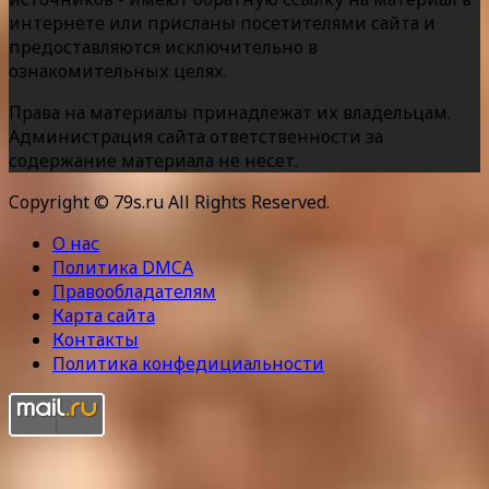
интернете или присланы посетителями сайта и
предоставляются исключительно в
ознакомительных целях.
Права на материалы принадлежат их владельцам.
Администрация сайта ответственности за
содержание материала не несет.
Copyright © 79s.ru All Rights Reserved.
О нас
Политика DMCA
Правообладателям
Карта сайта
Контакты
Политика конфедициальности