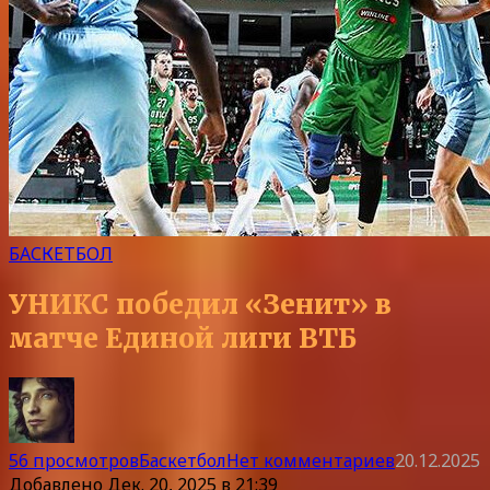
БАСКЕТБОЛ
УНИКС победил «Зенит» в
матче Единой лиги ВТБ
56 просмотров
Баскетбол
Нет комментариев
20.12.2025
Добавлено
Дек. 20, 2025 в 21:39