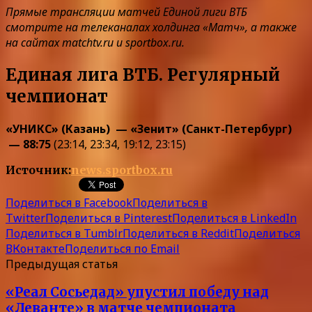
Прямые трансляции матчей Единой лиги ВТБ
смотрите на телеканалах холдинга «Матч», а также
на сайтах matchtv.ru и sportbox.ru.
Единая лига ВТБ. Регулярный
чемпионат
«УНИКС» (Казань) — «Зенит» (Санкт-Петербург)
— 88:75
(23:14, 23:34, 19:12, 23:15)
Источник:
news.sportbox.ru
Поделиться в Facebook
Поделиться в
Twitter
Поделиться в Pinterest
Поделиться в LinkedIn
Поделиться в Tumblr
Поделиться в Reddit
Поделиться
ВКонтакте
Поделиться по Email
Предыдущая статья
«Реал Сосьедад» упустил победу над
«Леванте» в матче чемпионата