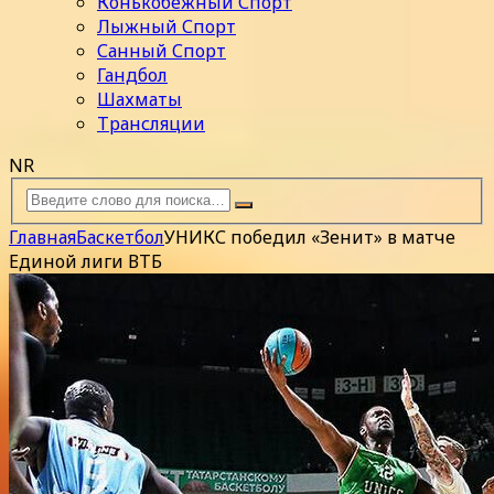
Конькобежный Спорт
Лыжный Спорт
Санный Спорт
Гандбол
Шахматы
Трансляции
NR
Главная
Баскетбол
УНИКС победил «Зенит» в матче
Единой лиги ВТБ