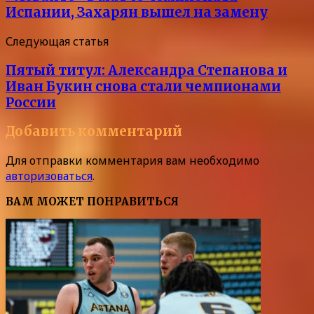
Испании, Захарян вышел на замену
Следующая статья
Пятый титул: Александра Степанова и
Иван Букин снова стали чемпионами
России
Добавить комментарий
Для отправки комментария вам необходимо
авторизоваться
.
ВАМ МОЖЕТ ПОНРАВИТЬСЯ