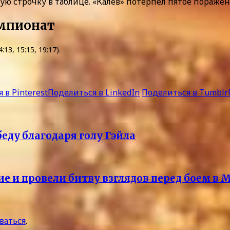
ю строчку в таблице. «Калев» потерпел пятое поражен
емпионат
4:13, 15:15, 19:17).
 в Pinterest
Поделиться в LinkedIn
Поделиться в Tumblr
еду благодаря голу Гэйла
и провели битву взглядов перед боем в 
ваться
.