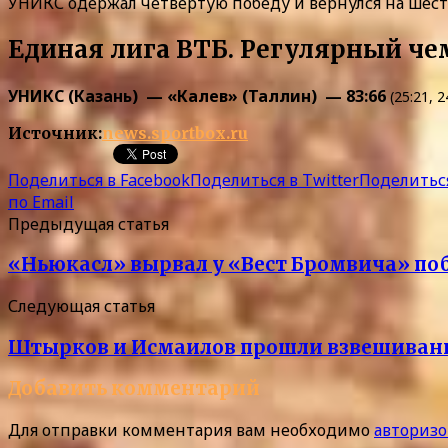
УНИКС одержал четвертую победу и вернулся на шесту
Единая лига ВТБ. Регулярный ч
УНИКС (Казань) — «Калев» (Таллин) — 83:66
(25:21, 2
Источник:
news.sportbox.ru
Поделиться в Facebook
Поделиться в Twitter
Поделиться
по Email
Предыдущая статья
«Ньюкасл» вырвал у «Вест Бромвича» поб
Следующая статья
Штырков и Исмаилов прошли взвешивание 
Добавить комментарий
Для отправки комментария вам необходимо
авторизо