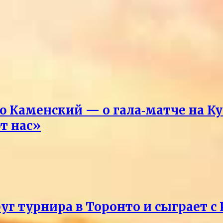
Каменский — о гала‑матче на Ку
т нас»
уг турнира в Торонто и сыграет с