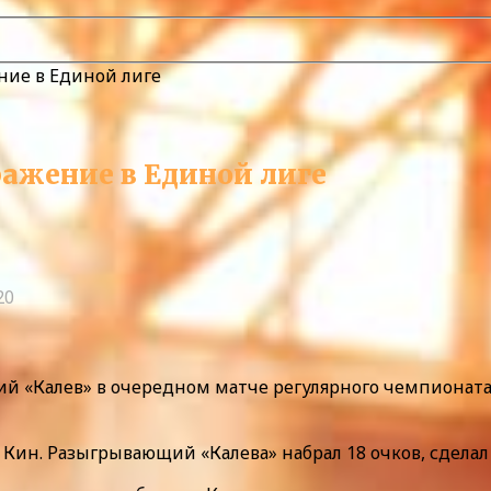
ние в Единой лиге
ражение в Единой лиге
20
й «Калев» в очередном матче регулярного чемпионата 
ин. Разыгрывающий «Калева» набрал 18 очков, сделал 