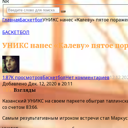
NR
Главная
Баскетбол
УНИКС нанес «Калеву» пятое пораже
БАСКЕТБОЛ
УНИКС нанес «Калеву» пятое по
1.87K просмотров
Баскетбол
Нет комментариев
12.12.20
Добавлено
Дек. 12, 2020 в 20:11
1.87K
Взгляды
Казанский УНИКС на своем паркете обыграл таллински
со счетом 83:66.
Самым результативным игроком встречи стал Маркус К