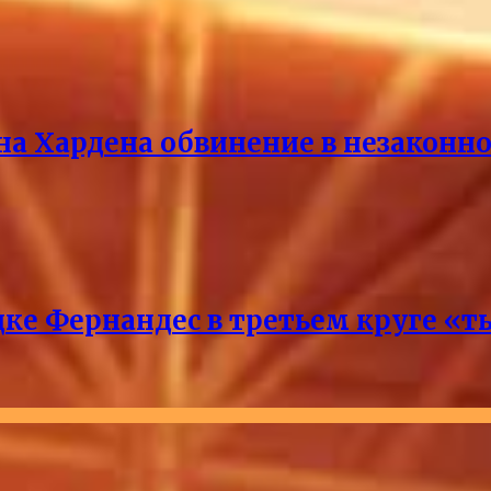
на Хардена обвинение в незакон
ке Фернандес в третьем круге «т