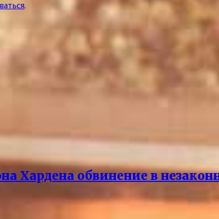
ваться
.
она Хардена обвинение в незако