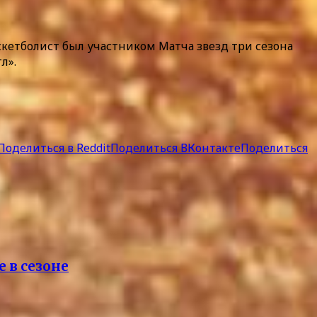
аскетболист был участником Матча звезд три сезона
л».
Поделиться в Reddit
Поделиться ВКонтакте
Поделиться
 в сезоне