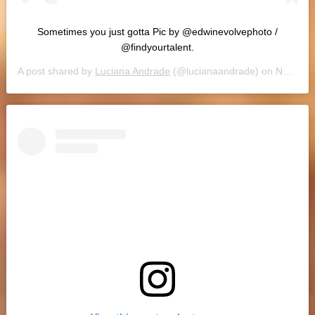
Sometimes you just gotta Pic by @edwinevolvephoto /
@findyourtalent.
A post shared by
Luciana Andrade
(@lucianaandrade) on
Nov 10, 2018 at 2:07pm PST