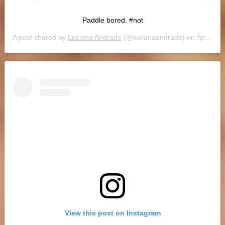
Paddle bored. #not
A post shared by
Luciana Andrade
(@lucianaandrade) on
Apr 6, 2019 at 2:12pm PDT
View this post on Instagram