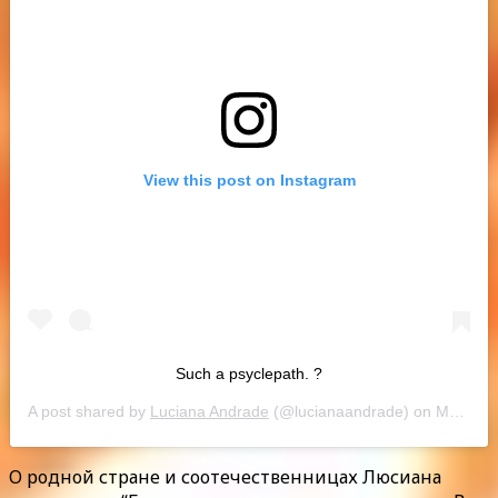
View this post on Instagram
Such a psyclepath. ?
A post shared by
Luciana Andrade
(@lucianaandrade) on
May 19, 2019 at 1:03pm PDT
О родной стране и соотечественницах Люсиана