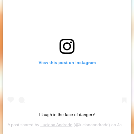
View this post on Instagram
I laugh in the face of danger⚡️
A post shared by
Luciana Andrade
(@lucianaandrade) on
Jan 14, 2019 at 12:19pm PST