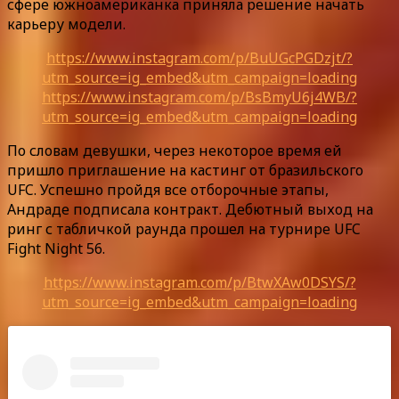
сфере южноамериканка приняла решение начать
карьеру модели.
https://www.instagram.com/p/BuUGcPGDzjt/?
utm_source=ig_embed&utm_campaign=loading
https://www.instagram.com/p/BsBmyU6j4WB/?
utm_source=ig_embed&utm_campaign=loading
По словам девушки, через некоторое время ей
пришло приглашение на кастинг от бразильского
UFC. Успешно пройдя все отборочные этапы,
Андраде подписала контракт. Дебютный выход на
ринг с табличкой раунда прошел на турнире UFC
Fight Night 56.
https://www.instagram.com/p/BtwXAw0DSYS/?
utm_source=ig_embed&utm_campaign=loading