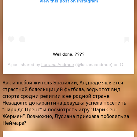
View this post on Instagram
Well done. ????
A post shared by
Luciana Andrade
(@lucianaandrade) on
Oct 18, 2018 at 2:59pm PDT
Как и любой житель Бразилии, Андраде является
страстной болельщицей футбола, ведь этот вид
спорта сродни религии в ее родной стране.
Незадолго до карантина девушка успела посетить
“Парк де Пренс” и посмотреть игру “Пари Сен-
Жермен”. Возможно, Лусиана приехала поболеть за
Неймара?