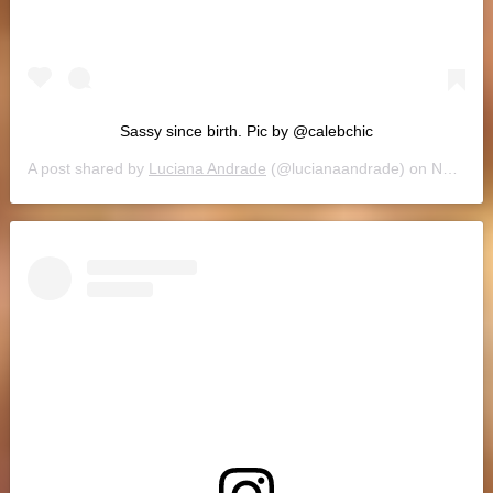
Sassy since birth. Pic by @calebchic
A post shared by
Luciana Andrade
(@lucianaandrade) on
Nov 4, 2018 at 5:44pm PST