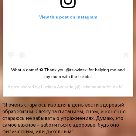
View this post on Instagram
What a game! ⚽️ Thank you @tslovinski for helping me and
my mom with the tickets!
A post shared by
Luciana Andrade
(@lucianaandrade) on
Mar 17, 2019 at 4:03pm PDT
“Я очень стараюсь изо дня в день вести здоровый
образ жизни. Слежу за питанием, сном, и конечно
стараюсь не забывать о упражнениях. Думаю, это
самое важное – заботиться о здоровье, будь оно
физическим, или духовным”.