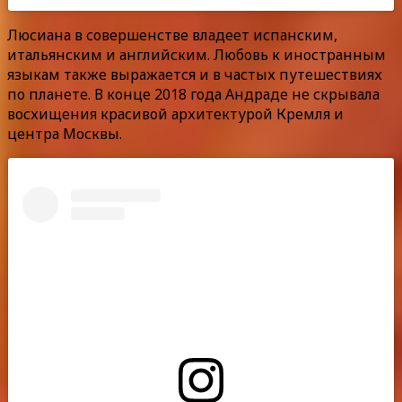
Люсиана в совершенстве владеет испанским,
итальянским и английским. Любовь к иностранным
языкам также выражается и в частых путешествиях
по планете. В конце 2018 года Андраде не скрывала
восхищения красивой архитектурой Кремля и
центра Москвы.