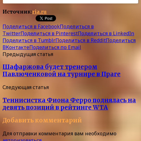
Источник:
ria.ru
Поделиться в Facebook
Поделиться в
Twitter
Поделиться в Pinterest
Поделиться в LinkedIn
Поделиться в Tumblr
Поделиться в Reddit
Поделиться
ВКонтакте
Поделиться по Email
Предыдущая статья
Шафаржова будет тренером
Павлюченковой на турнире в Праге
Следующая статья
Теннисистка Фиона Ферро поднялась на
девять позиций в рейтинге WTA
Добавить комментарий
Для отправки комментария вам необходимо
авторизоваться
.