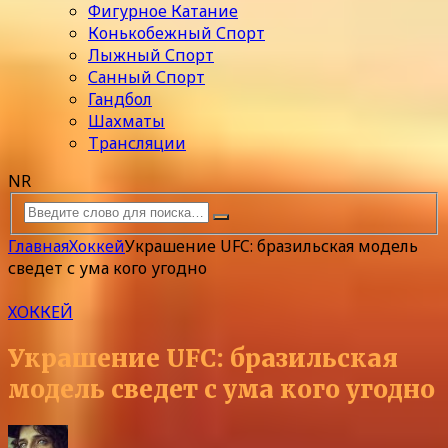
Фигурное Катание
Конькобежный Спорт
Лыжный Спорт
Санный Спорт
Гандбол
Шахматы
Трансляции
NR
Главная
Хоккей
Украшение UFC: бразильская модель
сведет с ума кого угодно
ХОККЕЙ
Украшение UFC: бразильская
модель сведет с ума кого угодно