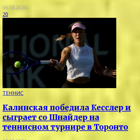
06.08.2026
20
ТЕННИС
Калинская победила Кесслер и
сыграет со Шнайдер на
теннисном турнире в Торонто