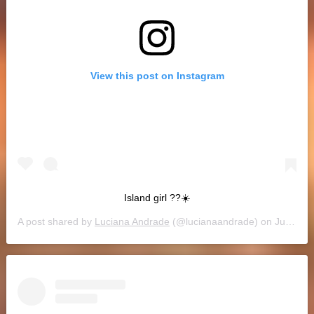
View this post on Instagram
Island girl ??☀️
A post shared by
Luciana Andrade
(@lucianaandrade) on
Jul 1, 2019 at 2:48pm PDT