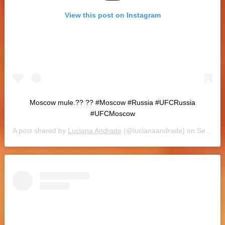
View this post on Instagram
Moscow mule.?? ?? #Moscow #Russia #UFCRussia
#UFCMoscow
A post shared by
Luciana Andrade
(@lucianaandrade) on
Sep 13, 2018 at 1:25pm PDT