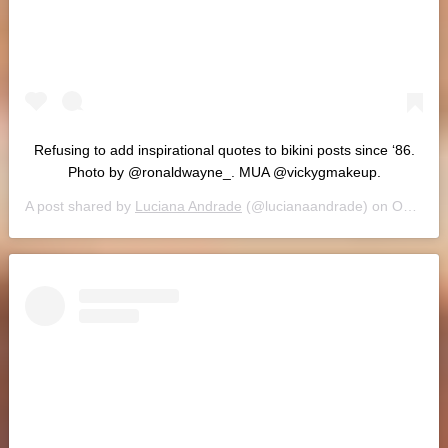
Refusing to add inspirational quotes to bikini posts since ‘86.
Photo by @ronaldwayne_. MUA @vickygmakeup.
A post shared by
Luciana Andrade
(@lucianaandrade) on
Oct 31, 2018 at 12:13pm PDT