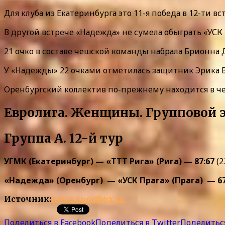
Для клуба из Екатеринбурга это 11-я победа в 12-ти в
В другой встрече «Надежда» не сумела обыграть «УСК П
21 очко в составе чешской команды набрала Брионна
У «Надежды» 22 очками отметилась защитник Эрика 
Оренбургский коллектив по-прежнему находится в чет
Евролига. Женщины. Групповой 
Группа А. 12-й тур
УГМК (Екатеринбург) — «ТТТ Рига» (Рига) — 87:67
(2
«Надежда» (Оренбург) — «УСК Прага» (Прага) — 6
Источник:
news.sportbox.ru
Поделиться в Facebook
Поделиться в Twitter
Поделиться