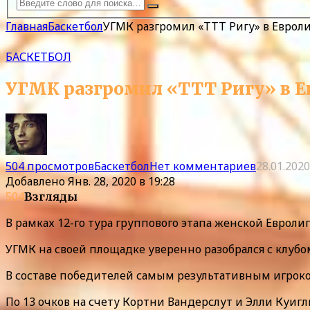
Главная
Баскетбол
УГМК разгромил «ТТТ Ригу» в Евроли
БАСКЕТБОЛ
УГМК разгромил «ТТТ Ригу» в Е
504 просмотров
Баскетбол
Нет комментариев
28.01.2020
Добавлено
Янв. 28, 2020 в 19:28
504
Взгляды
В рамках 12-го тура группового этапа женской Евроли
УГМК на своей площадке уверенно разобрался с клубом
В составе победителей самым результативным игроком
По 13 очков на счету Кортни Вандерслут и Элли Куигл