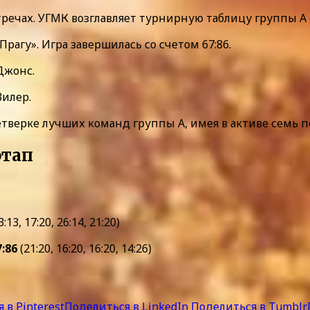
стречах. УГМК возглавляет турнирную таблицу группы А 
рагу». Игра завершилась со счетом 67:86.
 Джонс.
Вилер.
верке лучших команд группы А, имея в активе семь по
этап
3:13, 17:20, 26:14, 21:20)
7:86
(21:20, 16:20, 16:20, 14:26)
 в Pinterest
Поделиться в LinkedIn
Поделиться в Tumblr