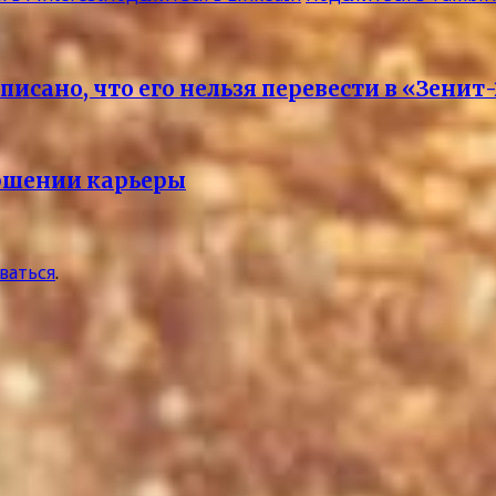
исано, что его нельзя перевести в «Зенит-
ершении карьеры
ваться
.