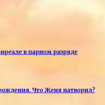
онреале в парном разряде
 рождения. Что Женя натворил?