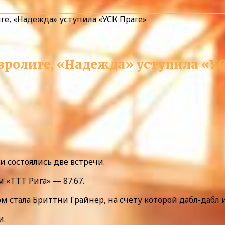
ге, «Надежда» уступила «УСК Праге»
вролиге, «Надежда» уступила «У
ги состоялись две встречи.
 «ТТТ Рига» — 87:67.
 стала Бриттни Грайнер, на счету которой дабл-дабл и
и.