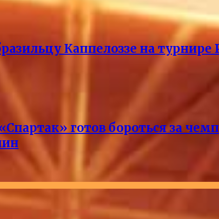
разильцу Каппелоззе на турнире 
 «Спартак» готов бороться за чем
лин