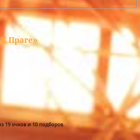
СК Праге»
з 19 очков и 10 подборов.