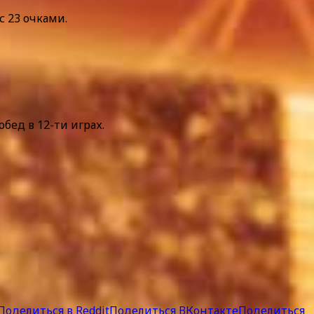
с 23 очками.
бед в 12-ти играх.
Поделиться в Reddit
Поделиться ВКонтакте
Поделиться