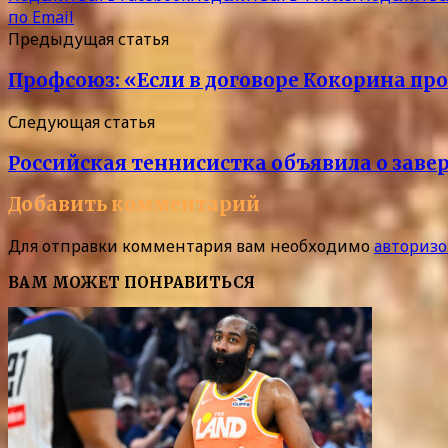
по Email
Предыдущая статья
Профсоюз: «Если в договоре Кокорина проп
Следующая статья
Российская теннисистка объявила о зав
Добавить комментарий
Для отправки комментария вам необходимо
авторизо
ВАМ МОЖЕТ ПОНРАВИТЬСЯ