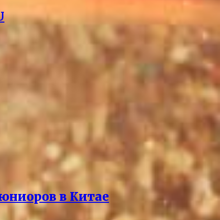
U
 юниоров в Китае