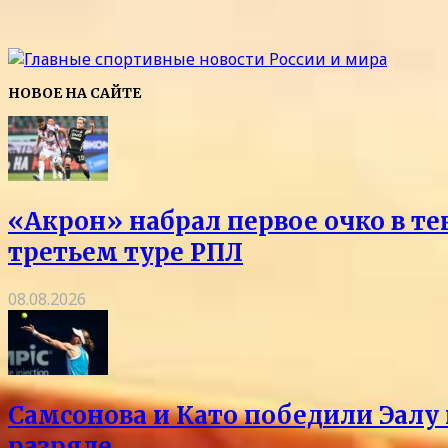
НОВОЕ НА САЙТЕ
«Акрон» набрал первое очко в те
третьем туре РПЛ
08.08.2026
Самсонова и Като победили Эалу 
разряде