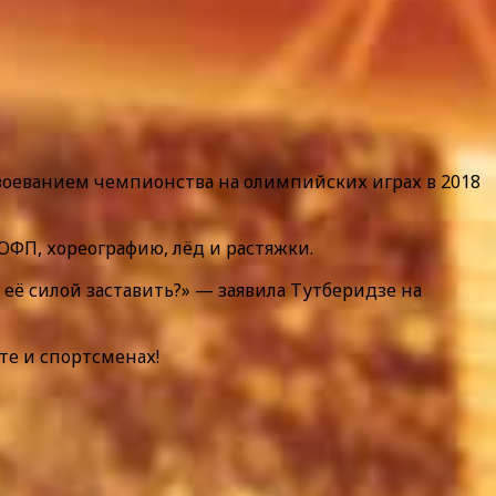
воеванием чемпионства на олимпийских играх в 2018
 ОФП, хореографию, лёд и растяжки.
е её силой заставить?» — заявила Тутберидзе на
те и спортсменах!