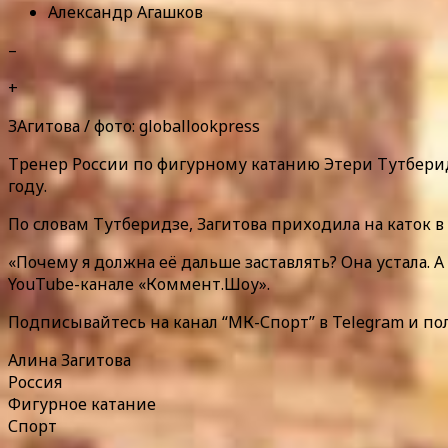
Александр Агашков
–
+
ЗАгитова / фото: globallookpress
Тренер России по фигурному катанию Этери Тутберид
году.
По словам Тутберидзе, Загитова приходила на каток в 
«Почему я должна её дальше заставлять? Она устала. А
YouTube-канале «Коммент.Шоу».
Подписывайтесь на канал “МК-Спорт” в Telegram и по
Алина Загитова
Россия
Фигурное катание
Спорт