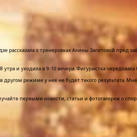
зе рассказала о тренеровках Алины Загитовой пред за
8 утра и уходила в 9-10 вечера. Фигуристка чередовала
 в другом режиме у неё не будет такого результата. Мн
лучайте первыми новости, статьи и фотогалереи о спор