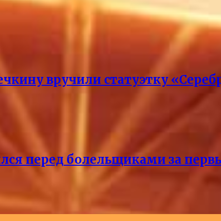
кину вручили статуэтку «Сереб
лся перед болельщиками за перв