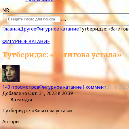
NR
Главная
Другое
Фигурное катание
Тутберидзе: «Загитов
ФИГУРНОЕ КАТАНИЕ
Тутберидзе: «Загитова устала»
143 просмотров
Фигурное катание
1 коммент
31.10.2023
Добавлено
Окт. 31, 2023 в 20:39
143
Взгляды
Тутберидзе: «Загитова устала»
Авторы: