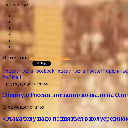
Поделиться
Источник:
www.sportmk.ru
Поделиться в Facebook
Поделиться в Twitter
Поделиться
по Email
Предыдущая статья
Сборную России внезапно позвали на Оли
Следующая статья
«Махачеву надо подняться в полусреднюю