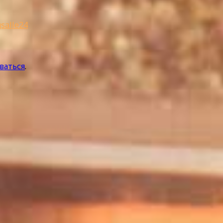
salle24
ваться
.