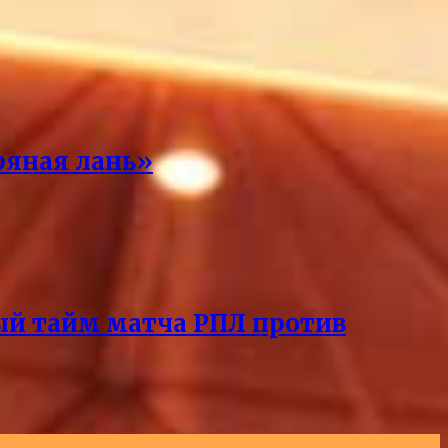
ряная лань»
ый тайм матча РПЛ против