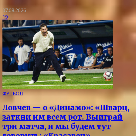
07.08.2026
19
ФУТБОЛ
Ловчев — о «Динамо»: «Шварц,
заткни им всем рот. Выиграй
три матча, и мы будем тут
говорить: «Красавец»