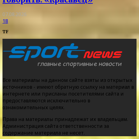
07.08.2026
18
TF
Все материалы на данном сайте взяты из открытых
источников - имеют обратную ссылку на материал в
интернете или присланы посетителями сайта и
предоставляются исключительно в
ознакомительных целях.
Права на материалы принадлежат их владельцам.
Администрация сайта ответственности за
содержание материала не несет.