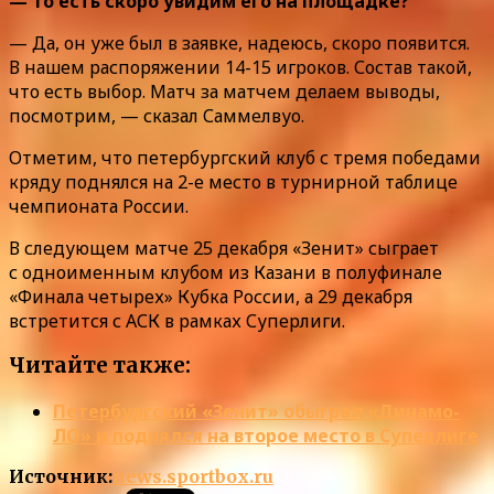
— То есть скоро увидим его на площадке?
— Да, он уже был в заявке, надеюсь, скоро появится.
В нашем распоряжении 14-15 игроков. Состав такой,
что есть выбор. Матч за матчем делаем выводы,
посмотрим, — сказал Саммелвуо.
Отметим, что петербургский клуб с тремя победами
кряду поднялся на 2-е место в турнирной таблице
чемпионата России.
В следующем матче 25 декабря «Зенит» сыграет
с одноименным клубом из Казани в полуфинале
«Финала четырех» Кубка России, а 29 декабря
встретится с АСК в рамках Суперлиги.
Читайте также:
Петербургский «Зенит» обыграл «Динамо-
ЛО» и поднялся на второе место в Суперлиге
Источник:
news.sportbox.ru