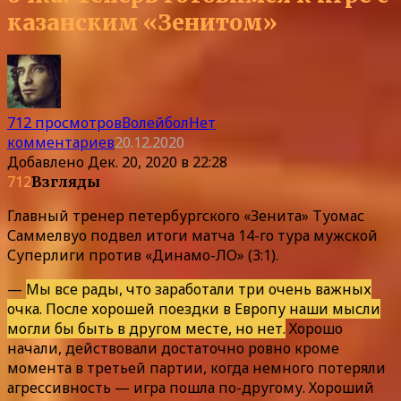
казанским «Зенитом»
712 просмотров
Волейбол
Нет
комментариев
20.12.2020
Добавлено
Дек. 20, 2020 в 22:28
712
Взгляды
Главный тренер петербургского «Зенита» Туомас
Саммелвуо подвел итоги матча 14-го тура мужской
Суперлиги против «Динамо-ЛО» (3:1).
—
Мы все рады, что заработали три очень важных
очка. После хорошей поездки в Европу наши мысли
могли бы быть в другом месте, но нет.
Хорошо
начали, действовали достаточно ровно кроме
момента в третьей партии, когда немного потеряли
агрессивность — игра пошла по-другому. Хороший