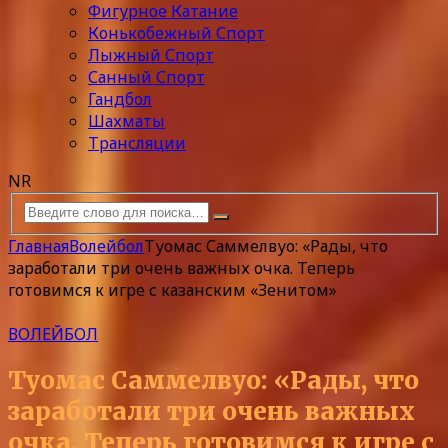
Фигурное Катание
Конькобежный Спорт
Лыжный Спорт
Санный Спорт
Гандбол
Шахматы
Трансляции
NR
Главная
Волейбол
Туомас Саммелвуо: «Рады, что
заработали три очень важных очка. Теперь
готовимся к игре с казанским «Зенитом»
ВОЛЕЙБОЛ
Туомас Саммелвуо: «Рады, что
заработали три очень важных
очка. Теперь готовимся к игре с