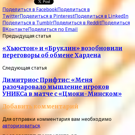
Поделиться в Facebook
Поделиться в
Twitter
Поделиться в Pinterest
Поделиться в LinkedIn
Поделиться в Tumblr
Поделиться в Reddit
Поделиться
ВКонтакте
Поделиться по Email
Предыдущая статья
«Хьюстон» и «Бруклин» возобновили
переговоры об обмене Хардена
Следующая статья
Димитриос Прифтис: «Меня
разочаровало мышление игроков
УНИКСа в матче с «Цмоки-Минском»
Добавить комментарий
Для отправки комментария вам необходимо
авторизоваться
.