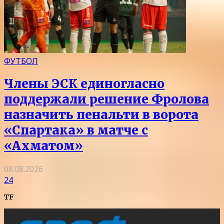
ФУТБОЛ
Члены ЭСК единогласно
поддержали решение Фролова
назначить пенальти в ворота
«Спартака» в матче с
«Ахматом»
08.08.2026
24
TF