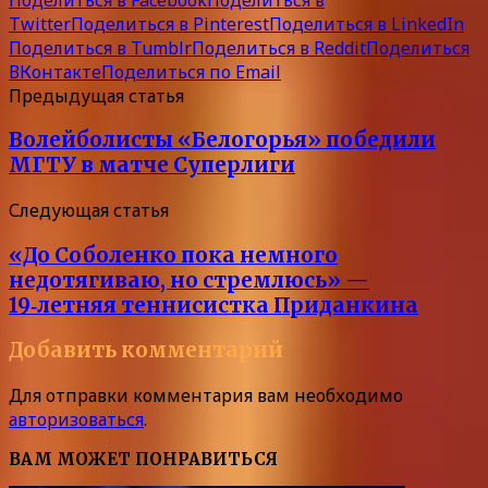
Twitter
Поделиться в Pinterest
Поделиться в LinkedIn
Поделиться в Tumblr
Поделиться в Reddit
Поделиться
ВКонтакте
Поделиться по Email
Предыдущая статья
Волейболисты «Белогорья» победили
МГТУ в матче Суперлиги
Следующая статья
«До Соболенко пока немного
недотягиваю, но стремлюсь» —
19‑летняя теннисистка Приданкина
Добавить комментарий
Для отправки комментария вам необходимо
авторизоваться
.
ВАМ МОЖЕТ ПОНРАВИТЬСЯ