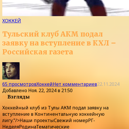
ХОККЕЙ
Тульский клуб АКМ подал
заявку на вступление в КХЛ –
Российская газета
65 просмотров
Хоккей
Нет комментариев
22.11.2024
Добавлено
Ноя. 22, 2024 в 21:50
65
Взгляды
Хоккейный клуб из Тулы АКМ подал заявку на
вступление в Континентальную хоккейную
лигу.”/>
Наши
проекты
Свежий номер
РГ-
Неделя
Родина
Тематические