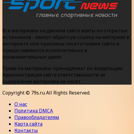
Все материалы на данном сайте взяты из открытых
источников - имеют обратную ссылку на материал в
интернете или присланы посетителями сайта и
предоставляются исключительно в
ознакомительных целях.
Права на материалы принадлежат их владельцам.
Администрация сайта ответственности за
содержание материала не несет.
Copyright © 79s.ru All Rights Reserved.
О нас
Политика DMCA
Правообладателям
Карта сайта
Контакты