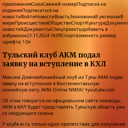
приложения
Союз
Свежий номер
Подписка
на
издание
Подписаться на
новости
Войти
Новости
Власть
Экономика
В регионах
В
мире
Происшествия
Общество
Спорт
Культура
Докумен
новостей
ДокументыСпецпроекты
добавить в
избранное
21.11.2024 16:09Спорт
изменить размер
шрифта: 1.0x
Тульский клуб АКМ подал
заявку на вступление в КХЛ
Максим ДомчевХоккейный клуб из Тулы АКМ подал
заявку на вступление в Континентальную
хоккейную лигу. AKM-Online NMSK/ тyoutube.com
Об этом говорится на официальном сайте команды.
АКМ в КХЛ будет представлять Тульскую область уже
со следующего сезона.
У клуба есть только одно препятствие для получения