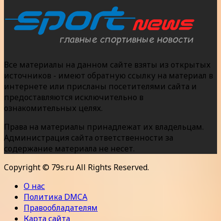
Все материалы на данном сайте взяты из открытых
источников - имеют обратную ссылку на материал в
интернете или присланы посетителями сайта и
предоставляются исключительно в
ознакомительных целях.
Права на материалы принадлежат их владельцам.
Администрация сайта ответственности за
содержание материала не несет.
Copyright © 79s.ru All Rights Reserved.
О нас
Политика DMCA
Правообладателям
Карта сайта