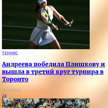
ТЕННИС
Андреева победила Плишкову и
вышла в третий круг турнира в
Торонто
06.08.2026
24