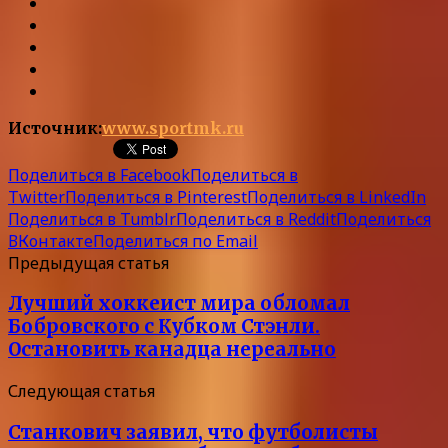
Источник:
www.sportmk.ru
Поделиться в Facebook
Поделиться в
Twitter
Поделиться в Pinterest
Поделиться в LinkedIn
Поделиться в Tumblr
Поделиться в Reddit
Поделиться
ВКонтакте
Поделиться по Email
Предыдущая статья
Лучший хоккеист мира обломал
Бобровского с Кубком Стэнли.
Остановить канадца нереально
Следующая статья
Станкович заявил, что футболисты