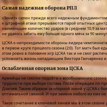
Самая надежная оборона РПЛ
«Зенит» силен прежде всего надежным фундаментом 
к штрафной атаки прерываются парой опытных центра
наименьшее количество ударов (в среднем 10,9 за ма
не удалось забить ему больше одного мяча за 90 минут
ЦСКА о непроходимости обороны лидера чемпионата 
в первом круге прошлого сезона (2:0). Тот матч был
этом ровно в половине игр ЦСКА так и не смог распеч
усложнить жизнь нападающим Виктора Ганчаренко и 
Ослабленная опорная зона ЦСКА
Армейцы не смогли подойти к возобновлению сезона бе
трудности при выборе состава. После операции по-пр
Дзагоев. Таким образом за опорной зоной у ЦСКА с б
оптимальной связкой. И при замене любого из них на
Такое сочетание в ключевой линии мы в этом сезоне