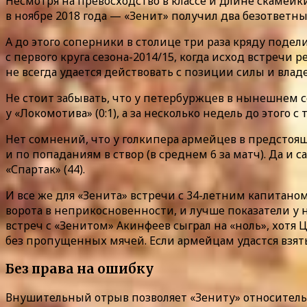
Несмотря на превосходство в классе и длине скамейк
в ноябре 2018 года — «Зенит» получил два безответн
А до этого соперники в столице три раза кряду подел
с первого круга сезона-2014/15, когда исход встречи
не всегда удается действовать с позиции силы и вл
Не стоит забывать, что у петербуржцев в нынешнем се
у «Локомотива» (0:1), а за несколько недель до этого с 
Нет сомнений, что у голкипера армейцев в предстояще
и по попаданиям в створ (в среднем 6 за матч). Да и 
«Спартак» (44).
И все же для «Зенита» встречи с 34-летним капитаном
ворота в неприкосновенности, и лучше показатели у не
встреч с «Зенитом» Акинфеев сыграл на «ноль», хот
без пропущенных мячей. Если армейцам удастся взят
Без права на ошибку
Внушительный отрыв позволяет «Зениту» относительн