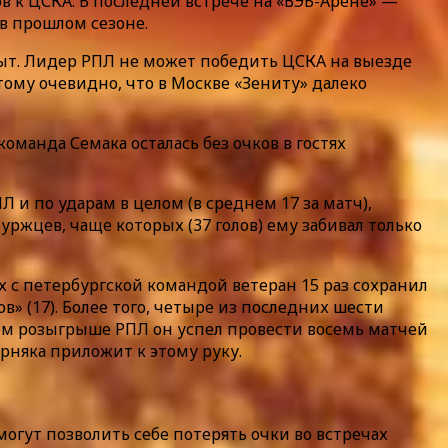
в к ЦСКА. В последней встрече на «ВЭБ-Арене» —
 в прошлом сезоне.
крыт. Лидер РПЛ не может победить ЦСКА на выезде
этому очевидно, что в Москве «Зениту» далеко
оманда Семака осталась без очков в гостях
 и по ударам в целом (в среднем 17 за матч),
буржцев, чаще которых (37 голов) ему забивал только
ах с петербургской командой ветеран 15 раз сохранил
в» (17). Более того, четыре из последних шести
нем розыгрыше РПЛ он успел провести восемь матчей
рняка приложит к этому руку.
гут позволить себе потерять очки во встречах