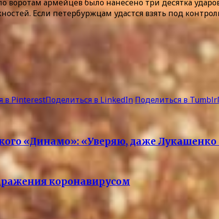
оге по воротам армейцев было нанесено три десятка уда
жностей. Если петербуржцам удастся взять под контрол
 в Pinterest
Поделиться в LinkedIn
Поделиться в Tumblr
ого «Динамо»: «Уверяю, даже Лукашенко в
заражения коронавирусом