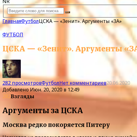
NR
Главная
Футбол
ЦСКА — «Зенит». Аргументы «ЗА»
ФУТБОЛ
ЦСКА — «Зенит». Аргументы «З
282 просмотров
Футбол
Нет комментариев
20.06.2020
Добавлено
Июн. 20, 2020 в 12:49
282
Взгляды
Аргументы за ЦСКА
Москва редко покоряется Питеру