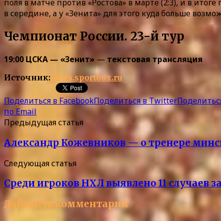
поля в матче против «Ростова» в марте (2:3), и в ит
в середине, а у «Зенита» для этого куда больше возмо
Чемпионат России. 23-й тур
19:00 ЦСКА — «Зенит»
—
текстовая трансляция
Источник:
news.sportbox.ru
Поделиться в Facebook
Поделиться в Twitter
Поделиться
по Email
Предыдущая статья
Александр Кожевников — о тренере минск
Следующая статья
Среди игроков НХЛ выявлено 11 случаев 
Добавить комментарий