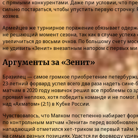
с прямыми конкурентами. Даже при условии, что пре
сильно постараться, чтобы упустить первую строчку.
хозяев.
Армейцев же турнирное поражение обязывает одержат
не решающий момент сезона, так как в случае успеха
увеличиться до восьми очков. По большому счету мос
не удивить «Зенит» внезапным напором с первых м
Аргументы за «Зенит»
Бразилец — самое громкое приобретение петербуржцев
23-летний форвард успел всего два раза надеть сине-
матчам в 2020 году новичок решил все проблемы со зд
проявил неплохо, хотя победить команде и не помог. К
над «Ахматом» (2:1) в Кубке России.
Чувствовалось, что Малком постепенно набирает форму
по контрольным матчам «Зенита» перед возобновление
нападающий отметился хет-триком за первый тайм. К
на самых разных позициях. Удастся ли форварду удив