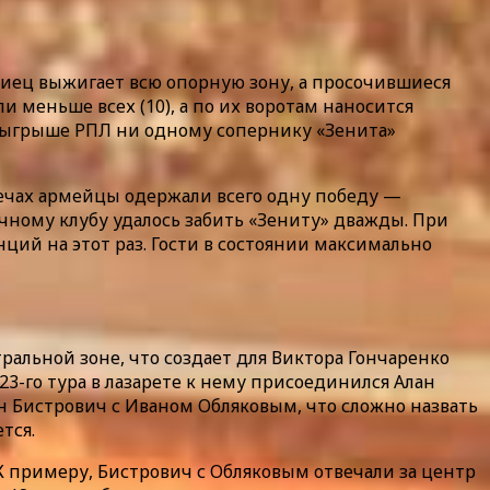
иец выжигает всю опорную зону, а просочившиеся
меньше всех (10), а по их воротам наносится
розыгрыше РПЛ ни одному сопернику «Зенита»
ечах армейцы одержали всего одну победу —
ичному клубу удалось забить «Зениту» дважды. При
нций на этот раз. Гости в состоянии максимально
ральной зоне, что создает для Виктора Гончаренко
23-го тура в лазарете к нему присоединился Алан
н Бистрович с Иваном Обляковым, что сложно назвать
тся.
К примеру, Бистрович с Обляковым отвечали за центр