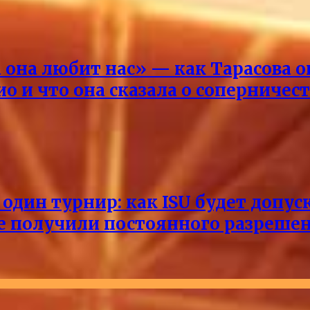
она любит нас» — как Тарасова 
о и что она сказала о соперничес
один турнир: как ISU будет допус
не получили постоянного разреше