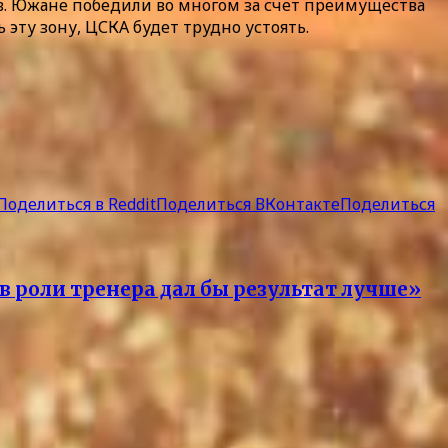
ров. Южане победили во многом за счет преимущества
ь эту зону, ЦСКА будет трудно устоять.
Поделиться в Reddit
Поделиться ВКонтакте
Поделиться
 роли тренера дал бы результат лучше»