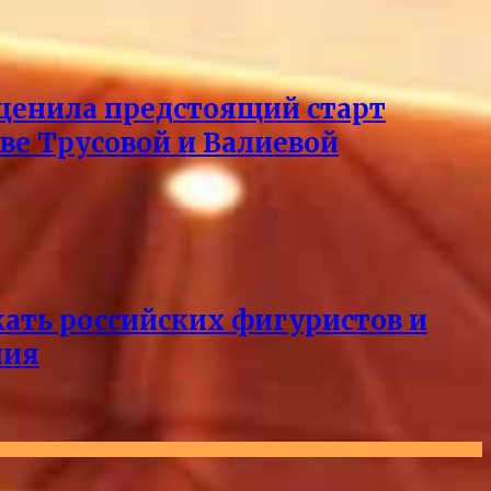
оценила предстоящий старт
тве Трусовой и Валиевой
кать российских фигуристов и
ния