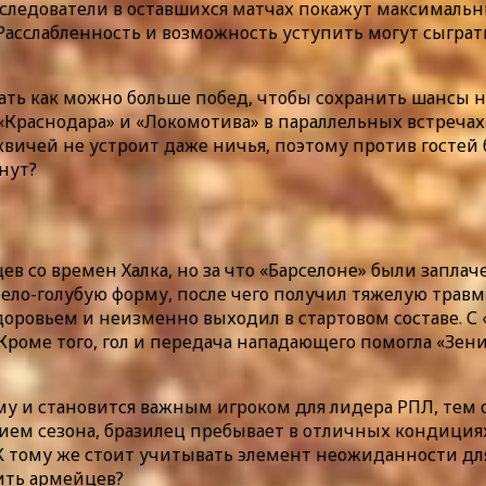
следователи в оставшихся матчах покажут максимальн
 Расслабленность и возможность уступить могут сыгра
ь как можно больше побед, чтобы сохранить шансы на
 «Краснодара» и «Локомотива» в параллельных встреча
квичей не устроит даже ничья, поэтому против гостей 
инут?
 со времен Халка, но за что «Барселоне» были заплаче
бело-голубую форму, после чего получил тяжелую травм
оровьем и неизменно выходил в стартовом составе. С «Л
роме того, гол и передача нападающего помогла «Зениту
 и становится важным игроком для лидера РПЛ, тем оби
м сезона, бразилец пребывает в отличных кондициях. 
 тому же стоит учитывать элемент неожиданности для
ить армейцев?