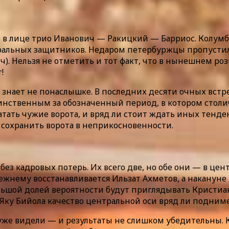
в лице трио Иванович — Ракицкий — Барриос. Колумб
льных защитников. Недаром петербуржцы пропустили 
тч). Нельзя не отметить и тот факт, что в нынешнем 
!
знает не понаслышке. В последних десяти очных встр
 единственным за обозначенный период, в котором стол
атать чужие ворота, и вряд ли стоит ждать иных тенде
сохранить ворота в неприкосновенности.
з кадровых потерь. Их всего две, но обе они — в цент
ежнему восстанавливается Ильзат Ахметов, а накануне 
ольшой долей вероятности будут приглядывать Кристиа
 Яку Бийола качество центральной оси вряд ли подниме
 уже видели — и результаты не слишком убедительны. 