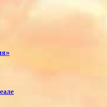
ия»
реале