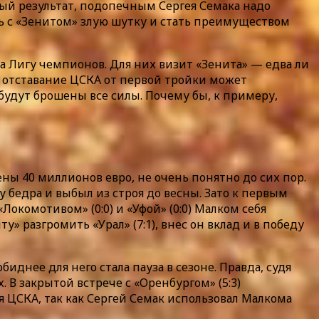
ый результат, подопечным Сергея Семака надо
ть с «Зенитом» злую шутку и стать преимуществом
 Лигу чемпионов. Для них визит «Зенита» — едва ли
х отставание ЦСКА от первой тройки может
будут брошены все силы. Почему бы, к примеру,
ны 40 миллионов евро, не очень понятно до сих пор.
у бедра и выбыл из строя до весны. Зато к первым
окомотивом» (0:0) и «Уфой» (0:0) Малком себя
» разгромить «Урал» (7:1), внес он вклад и в победу
днее для него стала пауза в сезоне. Правда, судя
В закрытой встрече с «Оренбургом» (5:3)
 ЦСКА, так как Сергей Семак использовал Малкома