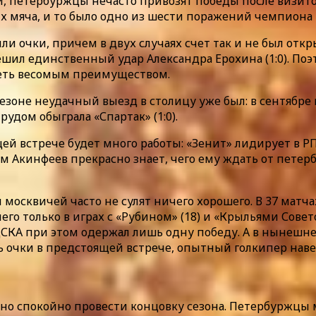
и, петербуржцы нечасто привозят победы после визито
ых мяча, и то было одно из шести поражений чемпиона
или очки, причем в двух случаях счет так и не был от
 решил единственный удар Александра Ерохина (1:0). По
адеть весомым преимуществом.
зоне неудачный выезд в столицу уже был: в сентябре к
трудом обыграла «Спартак» (1:0).
й встрече будет много работы: «Зенит» лидирует в РПЛ
сам Акинфеев прекрасно знает, чего ему ждать от петер
 москвичей часто не сулят ничего хорошего. В 37 матч
го только в играх с «Рубином» (18) и «Крыльями Совето
я ЦСКА при этом одержал лишь одну победу. А в нынеш
ь очки в предстоящей встрече, опытный голкипер наве
о спокойно провести концовку сезона. Петербуржцы мо