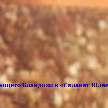
ющего Бландизи в «Салават Юла