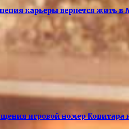
ршения карьеры вернется жить в
щения игровой номер Копитара и