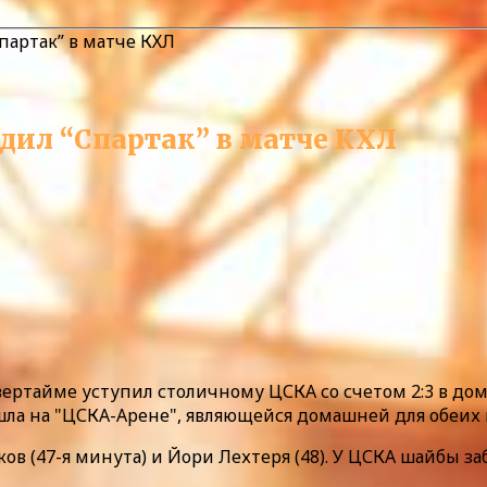
партак” в матче КХЛ
едил “Спартак” в матче КХЛ
 овертайме уступил столичному ЦСКА со счетом 2:3 в д
ла на "ЦСКА-Арене", являющейся домашней для обеих к
ов (47-я минута) и Йори Лехтеря (48). У ЦСКА шайбы за