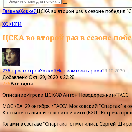
Главная
Хоккей
ЦСКА во второй раз в сезоне победил “С
ХОККЕЙ
ЦСКА во второй раз в сезоне поб
236 просмотров
Хоккей
Нет комментариев
29.10.2020
Добавлено
Окт. 29, 2020 в 22:28
236
Взгляды
Описание
Игроки ЦСКА© Антон Новодережкин/ТАСС
МОСКВА, 29 октября. /ТАСС/. Московский "Спартак" в
Континентальной хоккейной лиги (КХЛ). Встреча прош
Голами в составе "Спартака" отметились Сергей Широк