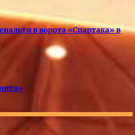
нальти в ворота «Спартака» в
енита»