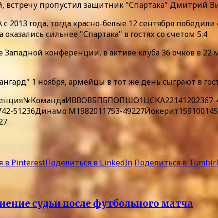
й, встречу пропустил защитник "Спартака" Дмитрий В
с 2013 года, тогда красно-белые 12 сентября победил
казались сильнее "Спартака" в гостях со счетом 5:4.
Западной конференции, в активе клуба 36 очков в 22 ма
гард" 1 ноября, армейцы в тот же день сыграют в гос
ференция№КомандаИВВОВБПБПОПШО1ЦСКА22141202367-4
42-51236Динамо М1982011753-49227Йокерит1591001454
27
 в Pinterest
Поделиться в LinkedIn
Поделиться в Tumblr
иение судьи после футбольного матча