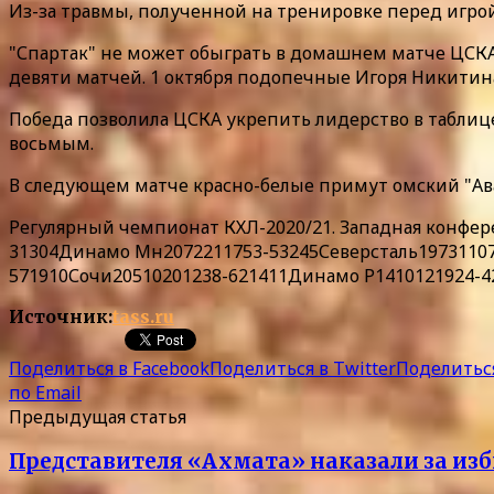
Из-за травмы, полученной на тренировке перед игро
"Спартак" не может обыграть в домашнем матче ЦСКА 
девяти матчей. 1 октября подопечные Игоря Никитина о
Победа позволила ЦСКА укрепить лидерство в таблице 
восьмым.
В следующем матче красно-белые примут омский "Аван
Регулярный чемпионат КХЛ-2020/21. Западная кон
31304Динамо Мн2072211753-53245Северсталь19731107
571910Сочи20510201238-621411Динамо Р1410121924-4
Источник:
tass.ru
Поделиться в Facebook
Поделиться в Twitter
Поделиться
по Email
Предыдущая статья
Представителя «Ахмата» наказали за изб