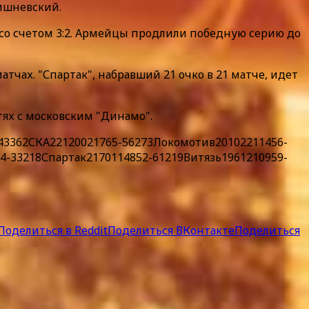
ишневский.
и со счетом 3:2. Армейцы продлили победную серию до
тчах. "Спартак", набравший 21 очко в 21 матче, идет
тях с московским "Динамо".
3362СКА22120021765-56273Локомотив20102211456-
-33218Спартак2170114852-61219Витязь1961210959-
Поделиться в Reddit
Поделиться ВКонтакте
Поделиться