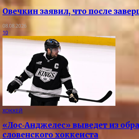
Овечкин заявил, что после заве
08.08.2026
10
ХОККЕЙ
«Лос‑Анджелес» выведет из обра
словенского хоккеиста