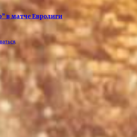
” в матче Евролиги
ваться
.