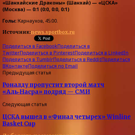
«Шанхайские Драконы» (Шанхай) — «ЦСКА»
(Москва) — 0:1 (0:0, 0:0, 0:1)
Голы:
Карнаухов, 45:00.
Источник:
news.sportbox.ru
Поделиться в Facebook
Поделиться в
Twitter
Поделиться в Pinterest
Поделиться в LinkedIn
Поделиться в Tumblr
Поделиться в Reddit
Поделиться
ВКонтакте
Поделиться по Email
Предыдущая статья
Роналду пропустит второй матч
«Аль‑Насра» подряд — СМИ
Следующая статья
ЦСКА вышел в «Финал четырех» Winline
Basket Cup