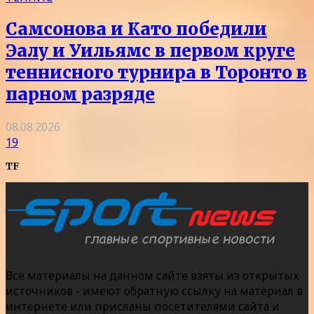
Самсонова и Като победили
Эалу и Уильямс в первом круге
теннисного турнира в Торонто в
парном разряде
08.08.2026
19
TF
Все материалы на данном сайте взяты из открытых
источников - имеют обратную ссылку на материал в
интернете или присланы посетителями сайта и