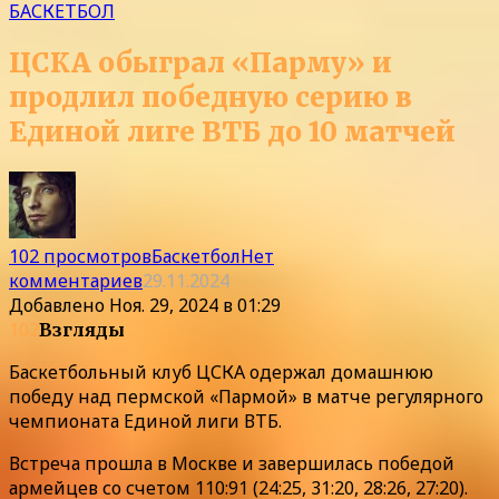
БАСКЕТБОЛ
ЦСКА обыграл «Парму» и
продлил победную серию в
Единой лиге ВТБ до 10 матчей
102 просмотров
Баскетбол
Нет
комментариев
29.11.2024
Добавлено
Ноя. 29, 2024 в 01:29
102
Взгляды
Баскетбольный клуб ЦСКА одержал домашнюю
победу над пермской «Пармой» в матче регулярного
чемпионата Единой лиги ВТБ.
Встреча прошла в Москве и завершилась победой
армейцев со счетом 110:91 (24:25, 31:20, 28:26, 27:20).