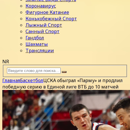
Коронавирус
Фигурное Катание
Конькобежный Спорт
Лыжный Спорт
Санный Спорт
Гандбол
Шахматы
Трансляции
NR
Главная
Баскетбол
ЦСКА обыграл «Парму» и продлил
победную серию в Единой лиге ВТБ до 10 матчей