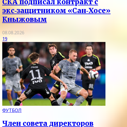
СКА подписал контракт с
экс‑защитником «Сан‑Хосе»
Кныжовым
08.08.2026
19
ФУТБОЛ
Член совета директоров