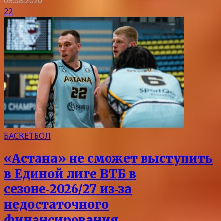
08.08.2026
22
БАСКЕТБОЛ
«Астана» не сможет выступить
в Единой лиге ВТБ в
сезоне‑2026/27 из‑за
недостаточного
финансирования