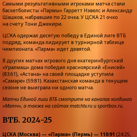
Самыми результативными игроками матча стали
баскетболисты «Пармы» Гарретт Нэвелс и Александр
Шашков, набравшие по 22 очка. У ЦСКА 21 очко
на счету Тони Джекири.
ЦСКА одержал десятую победу в Единой лиге ВТБ
подряд, команда лидирует в турнирной таблице
чемпионата. «Парма» идет девятой.
В других матчах игрового дня екатеринбургский
«Уралмаш» дома победил красноярский «Енисей»
(83:61), «Астана» на своей площадке уступила
«Самаре» (59:81). Казахстанская команда в текущем
сезоне не выиграла ни одного матча.
Матчи Единой лиги ВТБ смотрите на каналах холдинга
«Матч», а также на сайтах matchtv.ru и sportbox.ru.
ВТБ. 2024-25
ЦСКА (Москва) — «Парма» (Пермь) — 110:91
(24:25,