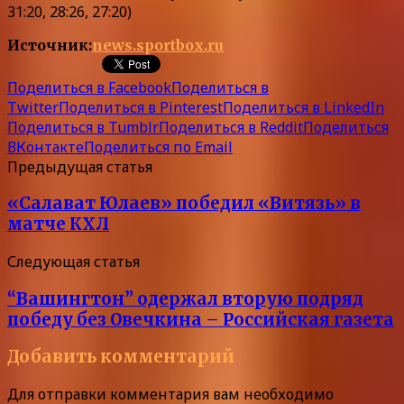
31:20, 28:26, 27:20)
Источник:
news.sportbox.ru
Поделиться в Facebook
Поделиться в
Twitter
Поделиться в Pinterest
Поделиться в LinkedIn
Поделиться в Tumblr
Поделиться в Reddit
Поделиться
ВКонтакте
Поделиться по Email
Предыдущая статья
«Салават Юлаев» победил «Витязь» в
матче КХЛ
Следующая статья
“Вашингтон” одержал вторую подряд
победу без Овечкина – Российская газета
Добавить комментарий
Для отправки комментария вам необходимо