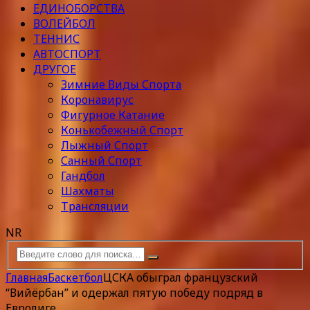
ЕДИНОБОРСТВА
ВОЛЕЙБОЛ
ТЕННИС
АВТОСПОРТ
ДРУГОЕ
Зимние Виды Спорта
Коронавирус
Фигурное Катание
Конькобежный Спорт
Лыжный Спорт
Санный Спорт
Гандбол
Шахматы
Трансляции
NR
Главная
Баскетбол
ЦСКА обыграл французский
“Вийёрбан” и одержал пятую победу подряд в
Евролиге