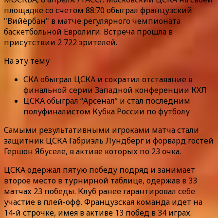
площадке со счетом 88:70 обыграл французский
"Вийёрбан" в матче регулярного чемпионата
баскетбольной Евролиги. Встреча прошла в
присутствии 2 722 зрителей.
На эту тему
СКА обыграл ЦСКА и сократил отставание в
финальной серии Западной конференции КХЛ
ЦСКА обыграл “Арсенал” и стал последним
полуфиналистом Кубка России по футболу
Самыми результативными игроками матча стали
защитник ЦСКА Габриэль Лундберг и форвард гостей
Гершон Ябуселе, в активе которых по 23 очка.
ЦСКА одержал пятую победу подряд и занимает
второе место в турнирной таблице, одержав в 33
матчах 23 победы. Клуб ранее гарантировал себе
участие в плей-офф. Французская команда идет на
14-й строчке, имея в активе 13 побед в 34 играх.