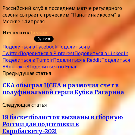
Российский клуб в последнем матче регулярного
сезона сыграет с греческим "Панатинаикосом" в
Москве 14 апреля.
Источник:
tass.ru
Поделиться в Facebook
Поделиться в
Twitter
Поделиться в Pinterest
Поделиться в LinkedIn
Поделиться в Tumblr
Поделиться в Reddit
Поделиться
ВКонтакте
Поделиться по Email
Предыдущая статья
СКА обыграл ЦСКА и размочил счет в
полуфинальной серии Кубка Гагарина
Следующая статья
18 баскетболисток вызваны в сборную
России для подготовки к
Евробаскету-2021