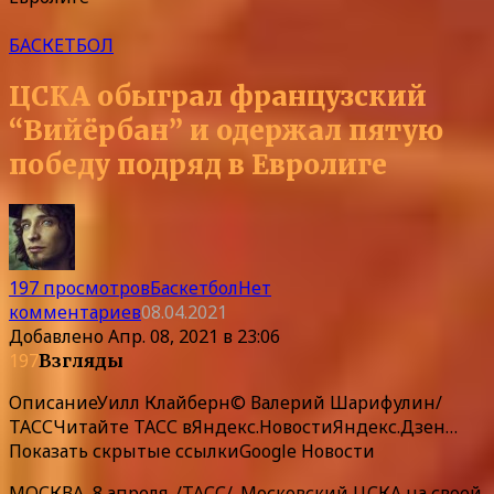
БАСКЕТБОЛ
ЦСКА обыграл французский
“Вийёрбан” и одержал пятую
победу подряд в Евролиге
197 просмотров
Баскетбол
Нет
комментариев
08.04.2021
Добавлено
Апр. 08, 2021 в 23:06
197
Взгляды
Описание
Уилл Клайберн© Валерий Шарифулин/
ТАССЧитайте ТАСС в
Яндекс.Новости
Яндекс.Дзен
…
Показать скрытые ссылки
Google Новости
МОСКВА, 8 апреля. /ТАСС/. Московский ЦСКА на своей