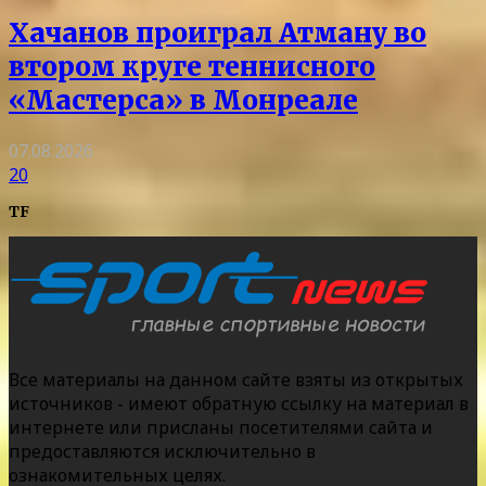
Хачанов проиграл Атману во
втором круге теннисного
«Мастерса» в Монреале
07.08.2026
20
TF
Все материалы на данном сайте взяты из открытых
источников - имеют обратную ссылку на материал в
интернете или присланы посетителями сайта и
предоставляются исключительно в
ознакомительных целях.