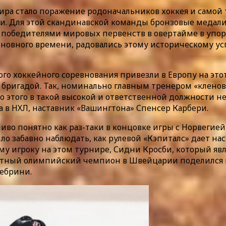
а стало поражение родоначальников хоккея и самой
гии. Для этой скандинавской команды бронзовые меда
победителями мировых первенств в овертайме в упорн
новного времени, радовались этому историческому ус
го хоккейного соревнования привезли в Европу на это
й бригадой. Так, номинально главным тренером «кленов
этого в такой высокой и ответственной должности не р
в НХЛ, наставник «Вашингтона» Спенсер Карбери.
тливо понятно как раз-таки в концовке игры с Норвеги
о забавно наблюдать, как рулевой «Кэпиталс» дает на
 игроку на этом турнире, Сидни Кросби, который явля
ратный олимпийский чемпион в Швейцарии поделился 
лебрини.