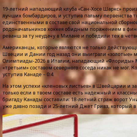
19-летний нападающий клуба «Сан-Хосе Шаркс» произв
лучших бомбардиров, и уступив пальму первенства т
единственными в составе свой национальной сборной
родоначальников хоккея обидным поражением в финал
реванш за ту неудачу в Милане и победили тех в чет
Американцы, которые являются не только действующ
Швеции и Дании год назад они выиграли «золотые» мед
Олимпиады-2026 в Италии, нападающий «Флориды» Мэт
«третьим» составом северного соседа никак не мог. 
уступив Канаде – 0:4.
На этом успехи «кленовых листьев» в Швейцарии и за
только если в твоем составе есть надежный и классны
бригаду Канады составили: 18-летний страж ворот У
уже давно позади и 25-летний Джет Гривз, который