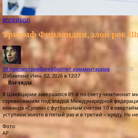
ВОЛЕЙБОЛ
Триумф Финляндии, злой рок Шв
39 просмотров
Волейбол
Нет комментариев
02.06.2026
Добавлено
Июн. 02, 2026 в 12:07
39
Взгляды
В Швейцарии завершился 89-й по счету чемпионат ми
соревнованиях под эгидой Международной федерации 
команда «Суоми» с футбольным счетом 1:0 в овертай
уступили золото в пятый раз и в третий – кряду. Но 
Фото:
AP