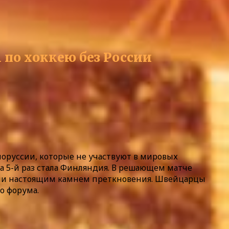
 по хоккею без России
лоруссии, которые не участвуют в мировых
а 5-й раз стала Финляндия. В решающем матче
тали настоящим камнем преткновения. Швейцарцы
о форума.