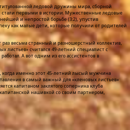
 титулованной ледовой дружины мира, сборной
ли стали первыми в истории. Мужественные ледовые
ейшей и непростой борьбе (3:2), упустив
пеху как малые дети, которые получили от родителей
т раз весьма странный и разношерстный коллектив,
ых листьев» считался 49-летний специалист с
аботал. А вот одним из его ассистентов в
ей, когда именно этот 45-летний лысый мужчина
ставления в самый важный для «кленовых листьев»
ется капитаном заклятого соперника клуба
капитанской нашивкой со своим партнером,