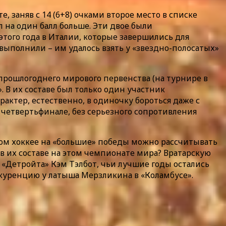
заняв с 14 (6+8) очками второе место в списке
 на один балл больше. Эти двое были
того года в Италии, которые завершились для
ыполнили – им удалось взять у «звездно-полосатых»
рошлогоднего мирового первенства (на турнире в
. В их составе был только один участник
ктер, естественно, в одиночку бороться даже с
 четвертьфинале, без серьезного сопротивления
нном хоккее на «большие» победы можно рассчитывать
 в их составе на этом чемпионате мира? Вратарскую
 «Детройта» Кэм Тэлбот, чьи лучшие годы остались
куренцию у латыша Мерзликина в «Коламбусе».