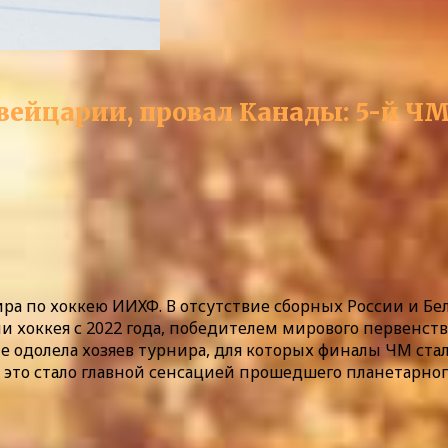
ейцарии, провал Канады: 5-й ЧМ
ра по хоккею ИИХФ. В отсутствие сборных России и Бе
хоккея с 2022 года, победителем мирового первенств
ме одолела хозяев турнира, для которых финалы ЧМ с
не это стало главной сенсацией прошедшего планетарног