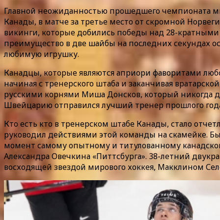
Главной неожиданностью прошедшего чемпионата мир
Канады, в матче за третье место от скромной Норве
викинги, которые добились победы над 28-кратными 
преимущество в две шайбы на последних секундах ос
любимую игрушку.
Канадцы, которые являются априори фаворитами любо
начиная с тренерского штаба и заканчивая вратарско
русскими корнями Миша Донсков, который никогда до 
Швейцарию отправился лучший тренер прошлого года 
Кто есть кто в тренерском штабе Канады, стало отче
руководил действиями этой команды на скамейке. Был
момент самому опытному и титулованному канадскому
Александра Овечкина «Питтсбурга». 38-летний двук
восходящей звездой мирового хоккея, Макклином Се