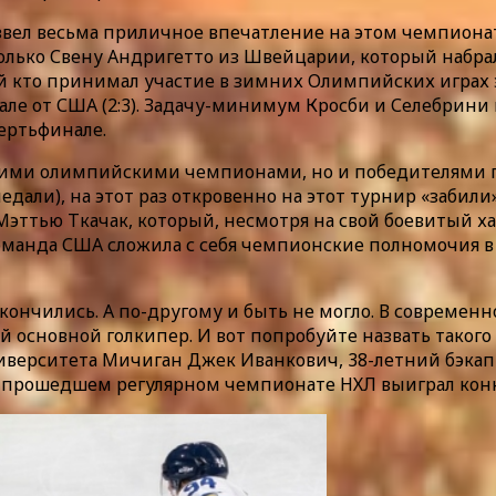
ел весьма приличное впечатление на этом чемпионате, 
олько Свену Андригетто из Швейцарии, который набрал
 кто принимал участие в зимних Олимпийских играх э
е от США (2:3). Задачу-минимум Кросби и Селебрини в
вертьфинале.
ими олимпийскими чемпионами, но и победителями п
али), на этот раз откровенно на этот турнир «забили»
тью Ткачак, который, несмотря на свой боевитый хара
Команда США сложила с себя чемпионские полномочия в
кончились. А по-другому и быть не могло. В совреме
й основной голкипер. И вот попробуйте назвать такого
ниверситета Мичиган Джек Иванкович, 38-летний бэкап
 в прошедшем регулярном чемпионате НХЛ выиграл кон