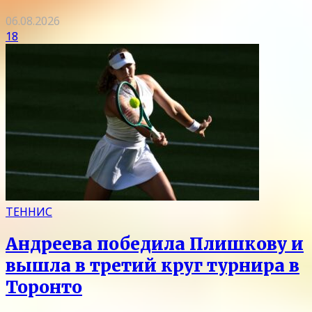
06.08.2026
18
ТЕННИС
Андреева победила Плишкову и
вышла в третий круг турнира в
Торонто