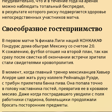
Неудивительно, что и в течение года на аренах
можно наблюдать тотальный беспредел,
в результате которого риску подвергается здоровье
непосредственных участников матча.
Своеобразное гостеприимство
В первом матче ¼ финала Лиги наций КОНКАКАФ
Гондурас дома обыграл Мексику со счетом 2:0.
К сожалению, футбол отошел на второй план, так как
сразу после свистка об окончании встречи зрители
стали свидетелями кровопролития.
В момент, когда главный тренер мексиканцев Хавьер
Агирре шел жать руку коллеге Рейнальдо Руэде,
с трибун прилетела банка пива. Она попала точно
в голову наставника гостей, превратив ее в кровавое
месиво. Даже когда пострадавшего уводили с поля
работники стадиона, болельщики продолжали
бросать посторонние предметы.