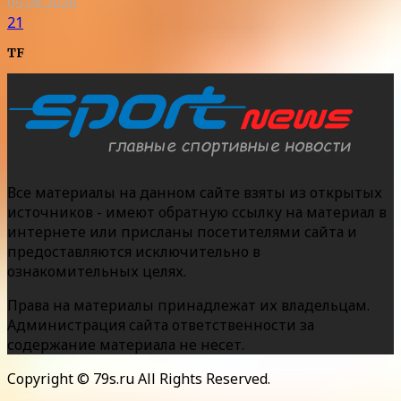
05.08.2026
21
TF
Все материалы на данном сайте взяты из открытых
источников - имеют обратную ссылку на материал в
интернете или присланы посетителями сайта и
предоставляются исключительно в
ознакомительных целях.
Права на материалы принадлежат их владельцам.
Администрация сайта ответственности за
содержание материала не несет.
Copyright © 79s.ru All Rights Reserved.