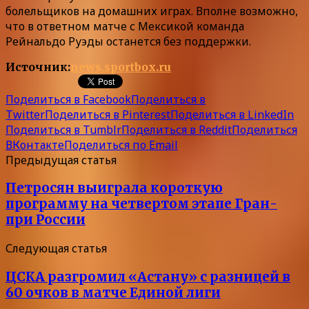
болельщиков на домашних играх. Вполне возможно,
что в ответном матче с Мексикой команда
Рейнальдо Руэды останется без поддержки.
Источник:
news.sportbox.ru
Поделиться в Facebook
Поделиться в
Twitter
Поделиться в Pinterest
Поделиться в LinkedIn
Поделиться в Tumblr
Поделиться в Reddit
Поделиться
ВКонтакте
Поделиться по Email
Предыдущая статья
Петросян выиграла короткую
программу на четвертом этапе Гран-
при России
Следующая статья
ЦСКА разгромил «Астану» с разницей в
60 очков в матче Единой лиги