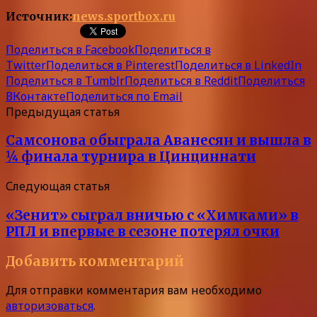
Источник:
news.sportbox.ru
Поделиться в Facebook
Поделиться в
Twitter
Поделиться в Pinterest
Поделиться в LinkedIn
Поделиться в Tumblr
Поделиться в Reddit
Поделиться
ВКонтакте
Поделиться по Email
Предыдущая статья
Самсонова обыграла Аванесян и вышла в
¼ финала турнира в Цинциннати
Следующая статья
«Зенит» сыграл вничью с «Химками» в
РПЛ и впервые в сезоне потерял очки
Добавить комментарий
Для отправки комментария вам необходимо
авторизоваться
.