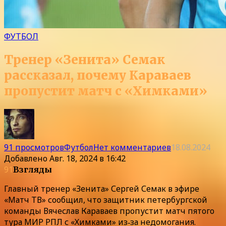
ФУТБОЛ
Тренер «Зенита» Семак
рассказал, почему Караваев
пропустит матч с «Химками»
91 просмотров
Футбол
Нет комментариев
18.08.2024
Добавлено
Авг. 18, 2024 в 16:42
91
Взгляды
Главный тренер «Зенита» Сергей Семак в эфире
«Матч ТВ» сообщил, что защитник петербургской
команды Вячеслав Караваев пропустит матч пятого
тура МИР РПЛ с «Химками» из‑за недомогания.