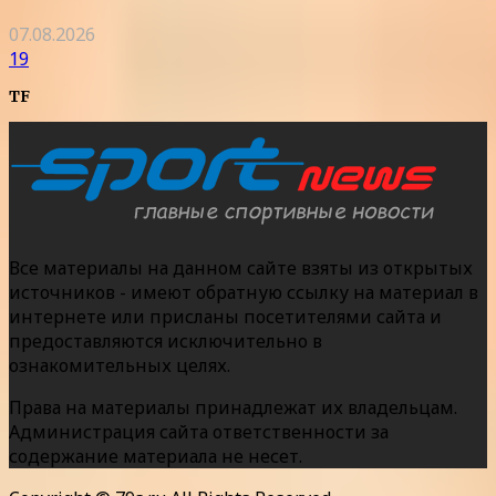
07.08.2026
19
TF
Все материалы на данном сайте взяты из открытых
источников - имеют обратную ссылку на материал в
интернете или присланы посетителями сайта и
предоставляются исключительно в
ознакомительных целях.
Права на материалы принадлежат их владельцам.
Администрация сайта ответственности за
содержание материала не несет.