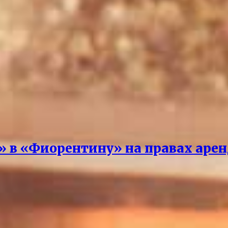
» в «Фиорентину» на правах аре