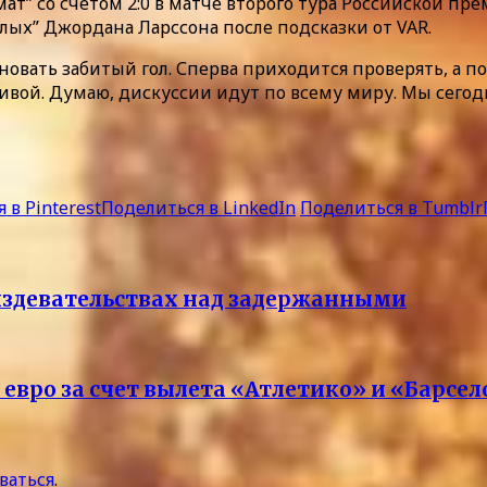
ат” со счетом 2:0 в матче второго тура Российской пр
лых” Джордана Ларссона после подсказки от VAR.
овать забитый гол. Сперва приходится проверять, а пот
ивой. Думаю, дискуссии идут по всему миру. Мы сегодн
 в Pinterest
Поделиться в LinkedIn
Поделиться в Tumblr
издевательствах над задержанными
 евро за счет вылета «Атлетико» и «Барсе
ваться
.