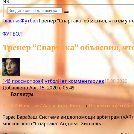
NR
Главная
Футбол
Тренер “Спартака” объяснил, что ему не
ФУТБОЛ
Тренер “Спартака” объяснил, что
146 просмотров
Футбол
Нет комментариев
15.08.2020
Добавлено
Авг. 15, 2020 в 05:49
146
Взгляды
© РИА Новости / Александр Вильф
/
Перейти в фотоба
Тарас Барабаш. Система видеопомощи арбитрам (VAR) 
московского “Спартака” Андреас Хинкель.