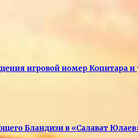
щения игровой номер Копитара и у
ющего Бландизи в «Салават Юлаев