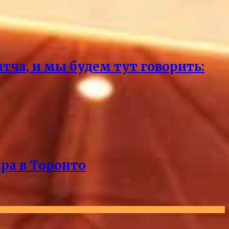
тча, и мы будем тут говорить:
ра в Торонто