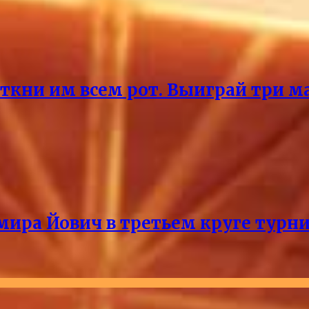
ткни им всем рот. Выиграй три ма
мира Йович в третьем круге турни