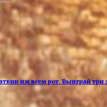
аткни им всем рот. Выиграй три 