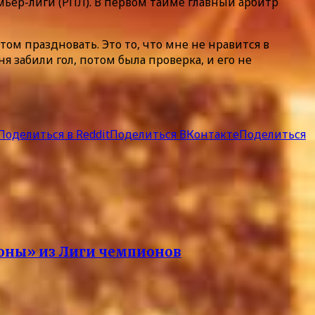
емьер-лиги (РПЛ). В первом тайме главный арбитр
ом праздновать. Это то, что мне не нравится в
я забили гол, потом была проверка, и его не
Поделиться в Reddit
Поделиться ВКонтакте
Поделиться
лоны» из Лиги чемпионов