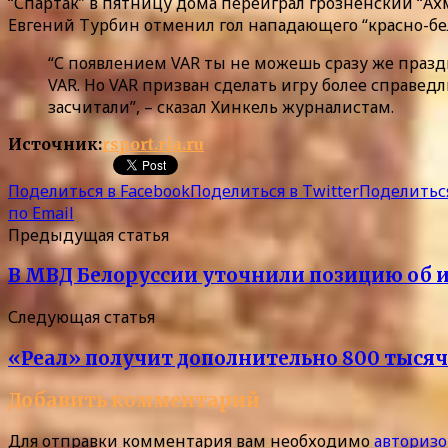
“Спартак” в пятницу дома переиграл грозненский “Ахм
Евгений Турбин отменил гол нападающего “красно-бе
“С появлением VAR ты не можешь сразу же праздн
VAR. Но VAR призван сделать игру более справедл
засчитали”, – сказал Хинкель журналистам.
Источник:
rsport.ria.ru
Поделиться в Facebook
Поделиться в Twitter
Поделиться
по Email
Предыдущая статья
В МВД Белоруссии уточнили позицию об 
Следующая статья
«Реал» получит дополнительно 800 тысяч
Добавить комментарий
Для отправки комментария вам необходимо
авторизо