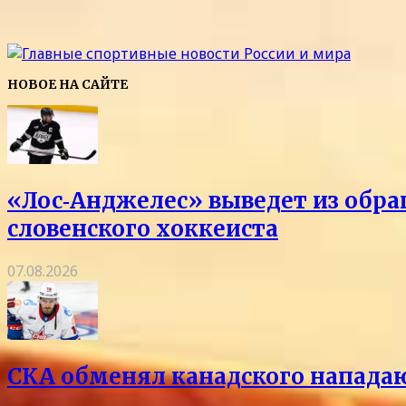
НОВОЕ НА САЙТЕ
«Лос‑Анджелес» выведет из обра
словенского хоккеиста
07.08.2026
СКА обменял канадского напада