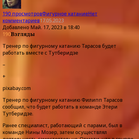
190 просмотров
Фигурное катание
Нет
комментариев
17.05.2023
Добавлено
Май. 17, 2023 в 18:40
190
Взгляды
Тренер по фигурному катанию Тарасов будет
работать вместе с Тутберидзе
–
+
pixabay.com
Тренер по фигурному катанию Филипп Тарасов
сообщил, что будет работать в команде Этери
Тутберидзе.
Ранее специалист, работающий с парами, был в
команде Нины Мозер, затем осуществлял
деятельность самостоятельно. Отмети, что в группе