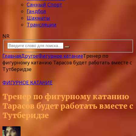
Санный Спорт
Гандбол
Шахматы
Трансляции
NR
Главная
Другое
Фигурное катание
Тренер по
фигурному катанию Тарасов будет работать вместе с
Тутберидзе
ФИГУРНОЕ КАТАНИЕ
Тренер по фигурному катанию
Тарасов будет работать вместе с
Тутберидзе