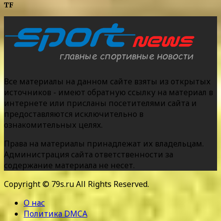
TF
Все материалы на данном сайте взяты из открытых
источников - имеют обратную ссылку на материал в
интернете или присланы посетителями сайта и
предоставляются исключительно в
ознакомительных целях.
Права на материалы принадлежат их владельцам.
Администрация сайта ответственности за
содержание материала не несет.
Copyright © 79s.ru All Rights Reserved.
О нас
Политика DMCA