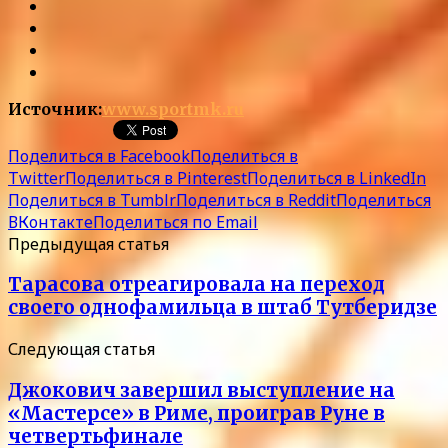
Источник:
www.sportmk.ru
Поделиться в Facebook
Поделиться в
Twitter
Поделиться в Pinterest
Поделиться в LinkedIn
Поделиться в Tumblr
Поделиться в Reddit
Поделиться
ВКонтакте
Поделиться по Email
Предыдущая статья
Тарасова отреагировала на переход
своего однофамильца в штаб Тутберидзе
Следующая статья
Джокович завершил выступление на
«Мастерсе» в Риме, проиграв Руне в
четвертьфинале