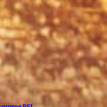
урнире PFL