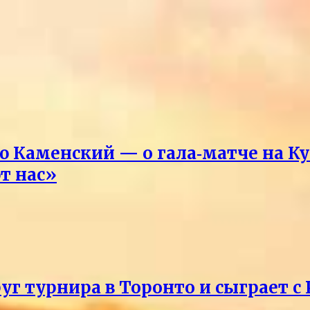
Каменский — о гала‑матче на Ку
т нас»
уг турнира в Торонто и сыграет с