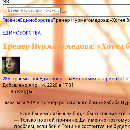
NR
Главная
Единоборства
Тренер Нурмагомедова: «Хотел б
ЕДИНОБОРСТВА
Тренер Нурмагомедова: «Хотел 
285 просмотров
Единоборства
Нет комментариев
14.04
Добавлено
Апр. 14, 2020 в 17:01
285
Взгляды
Глава зала АКА и тренер российского бойца Хабиба Н
— Если бы у меня был выбор, я бы хотел видеть с
— Только по этой причине. Да, именно поэтому я 
проблем, если бой с Тони не состоится, не будет