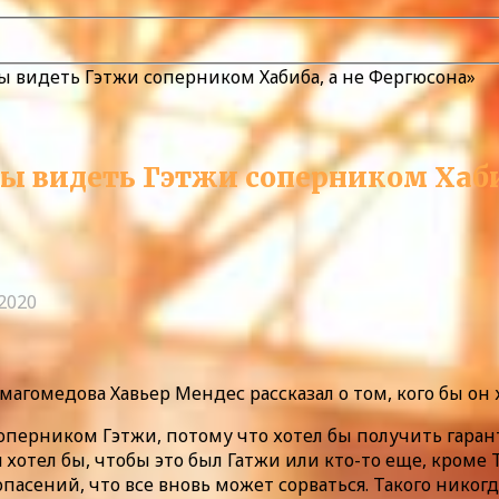
ы видеть Гэтжи соперником Хабиба, а не Фергюсона»
бы видеть Гэтжи соперником Хаби
.2020
урмагомедова Хавьер Мендес рассказал о том, кого бы 
оперником Гэтжи, потому что хотел бы получить гарант
хотел бы, чтобы это был Гатжи или кто-то еще, кроме Т
 опасений, что все вновь может сорваться. Такого никог