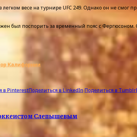
легком весе на турнире UFC 249. Однако он не смог п
жен был поспорить за временный пояс с Фергюсоном. 
атор Калифорнии
 в Pinterest
Поделиться в LinkedIn
Поделиться в Tumblr
 хоккеистом Слепышевым