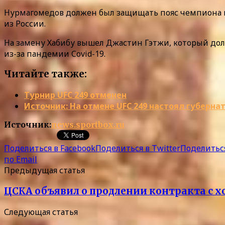
Нурмагомедов должен был защищать пояс чемпиона в 
из России.
На замену Хабибу вышел Джастин Гэтжи, который дол
из-за пандемии Covid-19.
Читайте также:
Турнир UFC 249 отменен
Источник: На отмене UFC 249 настоял губерн
Источник:
news.sportbox.ru
Поделиться в Facebook
Поделиться в Twitter
Поделиться
по Email
Предыдущая статья
ЦСКА объявил о продлении контракта с
Следующая статья