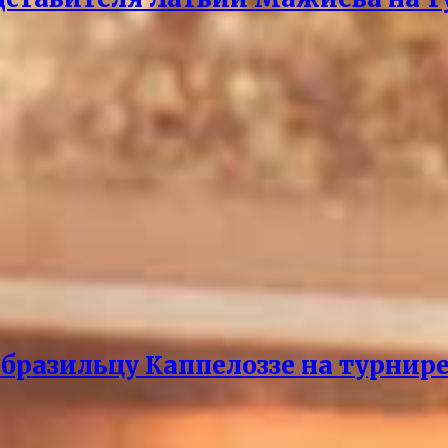
бразильцу Каппелоззе на турнире