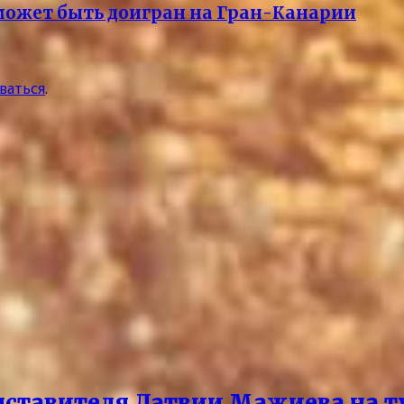
может быть доигран на Гран-Канарии
ваться
.
дставителя Латвии Мажиева на т