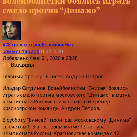
волейболистки боялись играть
смело против “Динамо”
478 просмотров
Волейбол
Нет
комментариев
01.02.2020
Добавлено
Фев. 01, 2020 в 23:28
478
Взгляды
Главный тренер “Енисея” Андрей Петров
Ильдар Сатдинов. Волейболистки “Енисея” боялись
играть смело против московского “Динамо” в матче
чемпионата России, сказал главный тренер
красноярской команды Андрей Петров.
В субботу “Енисей” проиграл московскому “Динамо”
со счетом 0-3 в гостевом матче 13-го тура
чемпионата России. Красноярская команда с 12