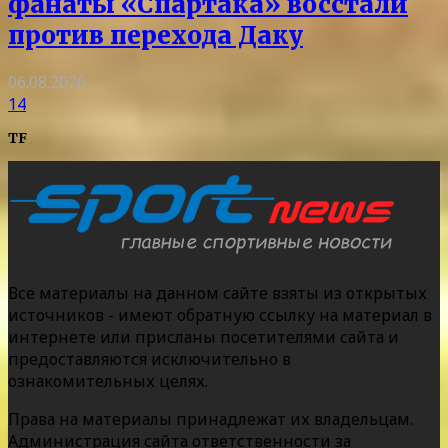
фанаты «Спартака» восстали
против перехода Даку
06.08.2026
14
TF
Все материалы на данном сайте взяты из открытых
источников - имеют обратную ссылку на материал в
интернете или присланы посетителями сайта и
предоставляются исключительно в
ознакомительных целях.
Права на материалы принадлежат их владельцам.
Администрация сайта ответственности за