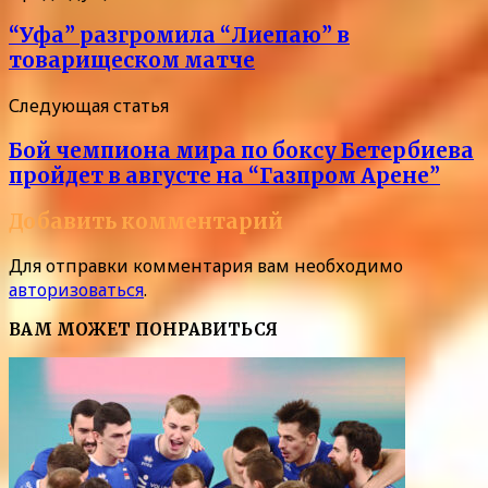
“Уфа” разгромила “Лиепаю” в
товарищеском матче
Следующая статья
Бой чемпиона мира по боксу Бетербиева
пройдет в августе на “Газпром Арене”
Добавить комментарий
Для отправки комментария вам необходимо
авторизоваться
.
ВАМ МОЖЕТ ПОНРАВИТЬСЯ