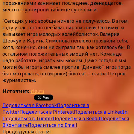
поражениями занимает последнее, двенадцатое,
место в турнирной таблице суперлиги.
“Сегодня у нас вообще ничего не получалось. В этом
году у нас состав несбалансированный. Оптимизм
вызывает игра молодых волейболисток. Валерия
Шевчук и Карина Симонова неплохо проявили себя,
хотя, конечно, они не сыграли так, как хотелось бы. В
остальном положительных эмоций нет. Команде
надо работать, играть мы можем. Даже сегодня мы
могли бы играть смелее против “Динамо”, игра тогда
бы смотрелась, но (игроки) боятся”, – сказал Петров
журналистам.
Источник:
ria.ru
Поделиться в Facebook
Поделиться в
Twitter
Поделиться в Pinterest
Поделиться в LinkedIn
Поделиться в Tumblr
Поделиться в Reddit
Поделиться
ВКонтакте
Поделиться по Email
Предыдущая статья