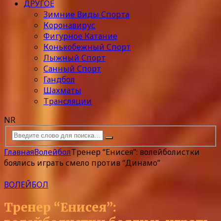
ДРУГОЕ
Зимние Виды Спорта
Коронавирус
Фигурное Катание
Конькобежный Спорт
Лыжный Спорт
Санный Спорт
Гандбол
Шахматы
Трансляции
NR
Главная
Волейбол
Тренер “Енисея”: волейболистки
боялись играть смело против “Динамо”
ВОЛЕЙБОЛ
Тренер “Енисея”: