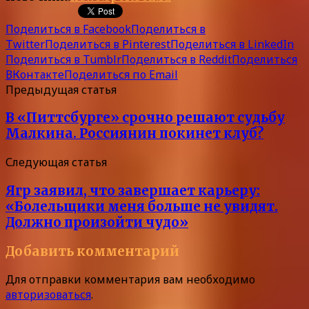
Поделиться в Facebook
Поделиться в
Twitter
Поделиться в Pinterest
Поделиться в LinkedIn
Поделиться в Tumblr
Поделиться в Reddit
Поделиться
ВКонтакте
Поделиться по Email
Предыдущая статья
В «Питтсбурге» срочно решают судьбу
Малкина. Россиянин покинет клуб?
Следующая статья
Ягр заявил, что завершает карьеру:
«Болельщики меня больше не увидят.
Должно произойти чудо»
Добавить комментарий
Для отправки комментария вам необходимо
авторизоваться
.