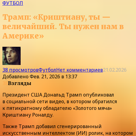
ФУТБОЛ
Трамп: «Криштиану, ты —
величайший. Ты нужен нам в
Америке»
38 просмотров
Футбол
Нет комментариев
21.02.2026
Добавлено
Фев. 21, 2026 в 13:37
38
Взгляды
Президент США Дональд Трамп опубликовал
в социальной сети видео, в котором обратился
к пятикратному обладателю «Золотого мяча»
Криштиану Роналду.
Также Трамп добавил сгенерированный
искусственным интеллектом (ИИ) ролик, на котором