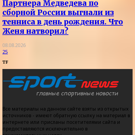
Партнера Медведева по
сборной России выгнали из
тенниса в день рождения. Что
Женя натворил?
08.08.2026
25
TF
Все материалы на данном сайте взяты из открытых
источников - имеют обратную ссылку на материал в
интернете или присланы посетителями сайта и
предоставляются исключительно в