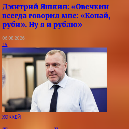
Дмитрий Яшкин: «Овечкин
всегда говорил мне: «Копай,
руби». Ну я и рублю»
06.08.2026
19
ХОККЕЙ