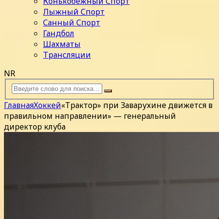
Конькобежный Спорт
Лыжный Спорт
Санный Спорт
Гандбол
Шахматы
Трансляции
NR
Главная
Хоккей
«Трактор» при Заварухине движется в
правильном направлении» — генеральный
директор клуба