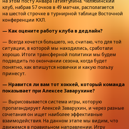
на этом посту Анвара Гатиятулина. Челябинский
клуб, набрав 57 очков в 49 матчах, располагается
на шестой строчке в турнирной таблице Восточной
конференции КХЛ.
— Как оцените работу клуба в дедлайн?
— Всегда хочется большего, но, считаю, что для той
ситуации, в которой мы находились, сработали
хорошо. Итоги трансферной политики мы будем
подводить по окончании сезона, когда будет
понятно, как впишутся новички и какую пользу
принесут.
— Нравится ли вам тот хоккей, который команда
показывает при Алексее Заварухине?
— Вырисовывается система игры, которую
пропагандирует Алексей Заварухин, и через разные
сочетания он ищет наиболее эффективные
взаимодействия. На данном этапе мы видим, что
движемся в правильном направлении. Игру