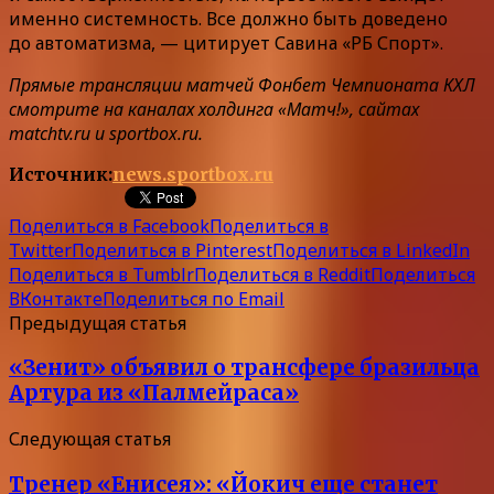
именно системность. Все должно быть доведено
до автоматизма, — цитирует Савина «РБ Спорт».
Прямые трансляции матчей Фонбет Чемпионата КХЛ
смотрите на каналах холдинга «Матч!», сайтах
matchtv.ru и sportbox.ru.
Источник:
news.sportbox.ru
Поделиться в Facebook
Поделиться в
Twitter
Поделиться в Pinterest
Поделиться в LinkedIn
Поделиться в Tumblr
Поделиться в Reddit
Поделиться
ВКонтакте
Поделиться по Email
Предыдущая статья
«Зенит» объявил о трансфере бразильца
Артура из «Палмейраса»
Следующая статья
Тренер «Енисея»: «Йокич еще станет