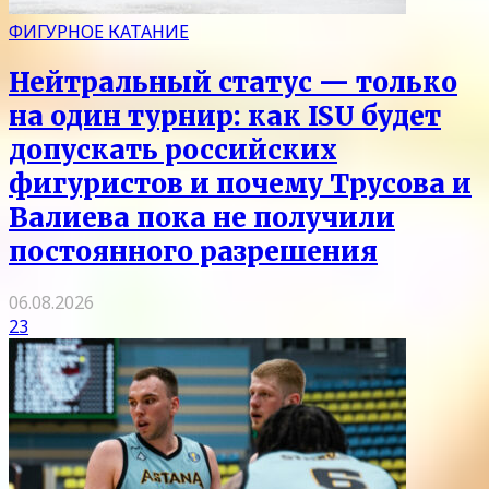
ФИГУРНОЕ КАТАНИЕ
Нейтральный статус — только
на один турнир: как ISU будет
допускать российских
фигуристов и почему Трусова и
Валиева пока не получили
постоянного разрешения
06.08.2026
23