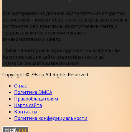
Все материалы на данном сайте взяты из открытых
источников - имеют обратную ссылку на материал в
интернете или присланы посетителями сайта и
предоставляются исключительно в
ознакомительных целях.
Права на материалы принадлежат их владельцам.
Администрация сайта ответственности за
содержание материала не несет.
Copyright © 79s.ru All Rights Reserved.
О нас
Политика DMCA
Правообладателям
Карта сайта
Контакты
Политика конфедициальности