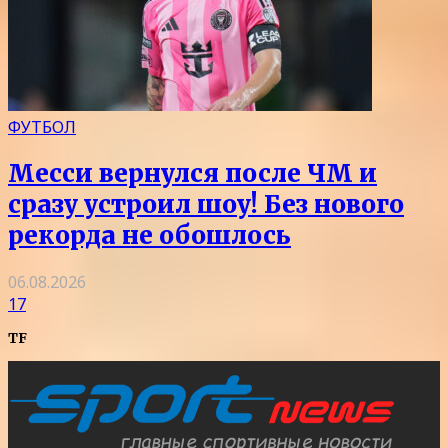
ФУТБОЛ
Месси вернулся после ЧМ и
сразу устроил шоу! Без нового
рекорда не обошлось
06.08.2026
17
TF