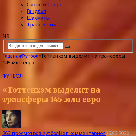
Санный Спорт
Гандбол
Шахматы
Трансляции
NR
Главная
Футбол
«Тоттенхэм выделит на трансферы
145 млн евро
ФУТБОЛ
«Тоттенхэм выделит на
трансферы 145 млн евро
263 просмотров
Футбол
Нет комментариев
26.03.2020