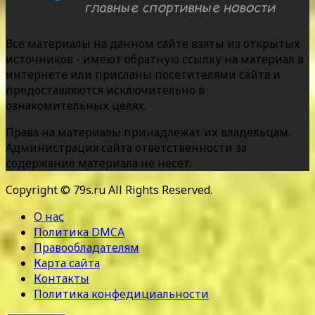
Все материалы на данном сайте взяты из открытых
источников - имеют обратную ссылку на материал в
интернете или присланы посетителями сайта и
предоставляются исключительно в
ознакомительных целях.
Права на материалы принадлежат их владельцам.
Администрация сайта ответственности за
содержание материала не несет.
Copyright © 79s.ru All Rights Reserved.
О нас
Политика DMCA
Правообладателям
Карта сайта
Контакты
Политика конфедициальности