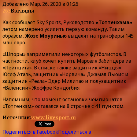
Добавлено
Мар. 26, 2020 в 01:26
263
Взгляды
Как сообщает Sky Sports, Руководство
«Тоттенхэма»
летом намерено усилить первую команду. Таким
образом,
Жозе Моуринью
выделят на трансферы 145
млн евро.
«Шпоры» заприметили некоторых футболистов. В
частности, клуб хочет купить Марселя Забитцера из
«Лейпцига». В списке также защитник «Ниццы»
Юсеф Аталь, защитник «Норвича» Джамал Льюис и
защитник «Реала» Эдер Милитао и полузащитник
«Валенсии» Жоффре Кондогбия.
Напомним, что момент остановки чемпионатов
«Тоттенхэм» оставался на 8 строчке с 41 пунктом.
Источник:
www.livesport.ru
Поделиться в Facebook
Поделиться в