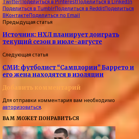
Twitter
Поделиться в Pinterest
Поделиться в LinkedIn
Поделиться в Tumblr
Поделиться в Reddit
Поделиться
ВКонтакте
Поделиться по Email
Предыдущая статья
Источник: НХЛ планирует доиграть
текущий сезон в июле-августе
Следующая статья
СМИ: футболист “Сампдории” Баррето и
его жена находятся в изоляции
Добавить комментарий
Для отправки комментария вам необходимо
авторизоваться
.
ВАМ МОЖЕТ ПОНРАВИТЬСЯ