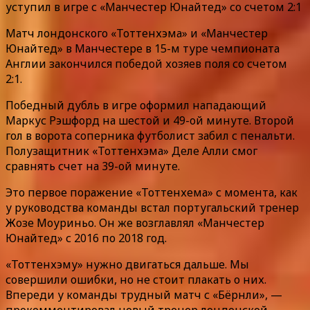
уступил в игре с «Манчестер Юнайтед» со счетом 2:1
Матч лондонского «Тоттенхэма» и «Манчестер
Юнайтед» в Манчестере в 15-м туре чемпионата
Англии закончился победой хозяев поля со счетом
2:1.
Победный дубль в игре оформил нападающий
Маркус Рэшфорд на шестой и 49-ой минуте. Второй
гол в ворота соперника футболист забил с пенальти.
Полузащитник «Тоттенхэма» Деле Алли смог
сравнять счет на 39-ой минуте.
Это первое поражение «Тоттенхема» с момента, как
у руководства команды встал португальский тренер
Жозе Моуриньо. Он же возглавлял «Манчестер
Юнайтед» с 2016 по 2018 год.
«Тоттенхэму» нужно двигаться дальше. Мы
совершили ошибки, но не стоит плакать о них.
Впереди у команды трудный матч с «Бёрнли», —
прокомментировал новый тренер лондонской