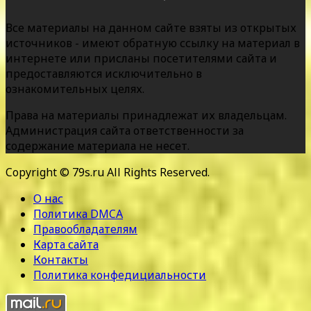
Все материалы на данном сайте взяты из открытых
источников - имеют обратную ссылку на материал в
интернете или присланы посетителями сайта и
предоставляются исключительно в
ознакомительных целях.
Права на материалы принадлежат их владельцам.
Администрация сайта ответственности за
содержание материала не несет.
Copyright © 79s.ru All Rights Reserved.
О нас
Политика DMCA
Правообладателям
Карта сайта
Контакты
Политика конфедициальности