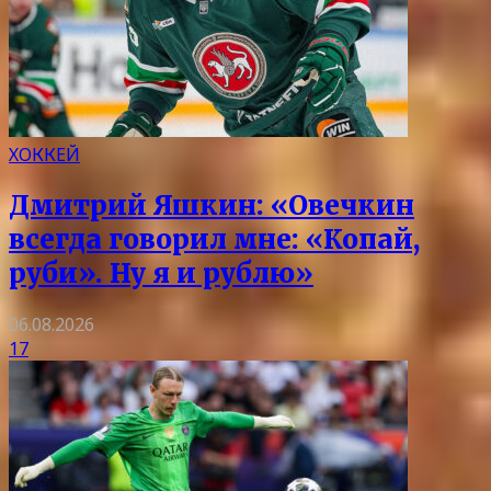
ХОККЕЙ
Дмитрий Яшкин: «Овечкин
всегда говорил мне: «Копай,
руби». Ну я и рублю»
06.08.2026
17