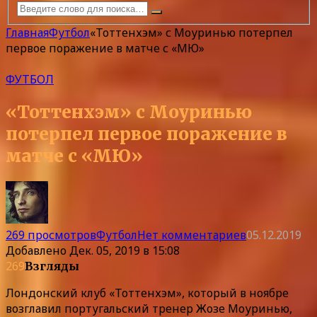
Главная
Футбол
«Тоттенхэм» с Моуринью потерпел
первое поражение в матче с «МЮ»
ФУТБОЛ
«Тоттенхэм» с Моуринью
потерпел первое поражение в
матче с «МЮ»
269 просмотров
Футбол
Нет комментариев
05.12.2019
Добавлено
Дек. 05, 2019 в 15:08
269
Взгляды
Лондонский клуб «Тоттенхэм», который в ноябре
возглавил португальский тренер Жозе Моуринью,