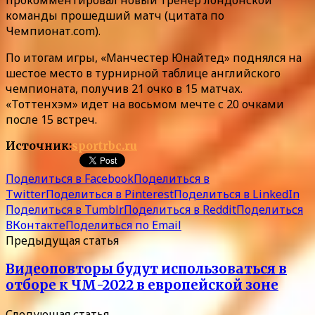
команды прошедший матч (цитата по
Чемпионат.соm).
По итогам игры, «Манчестер Юнайтед» поднялся на
шестое место в турнирной таблице английского
чемпионата, получив 21 очко в 15 матчах.
«Тоттенхэм» идет на восьмом мечте с 20 очками
после 15 встреч.
Источник:
sportrbc.ru
Поделиться в Facebook
Поделиться в
Twitter
Поделиться в Pinterest
Поделиться в LinkedIn
Поделиться в Tumblr
Поделиться в Reddit
Поделиться
ВКонтакте
Поделиться по Email
Предыдущая статья
Видеоповторы будут использоваться в
отборе к ЧМ-2022 в европейской зоне
Следующая статья