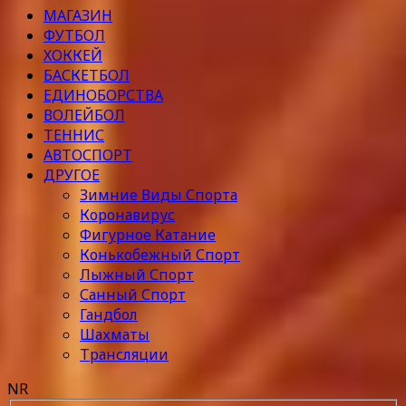
МАГАЗИН
ФУТБОЛ
ХОККЕЙ
БАСКЕТБОЛ
ЕДИНОБОРСТВА
ВОЛЕЙБОЛ
ТЕННИС
АВТОСПОРТ
ДРУГОЕ
Зимние Виды Спорта
Коронавирус
Фигурное Катание
Конькобежный Спорт
Лыжный Спорт
Санный Спорт
Гандбол
Шахматы
Трансляции
NR