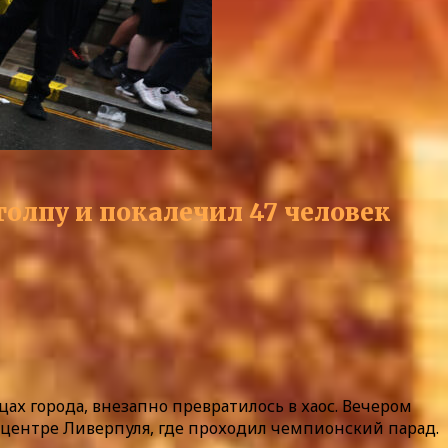
толпу и покалечил 47 человек
х города, внезапно превратилось в хаос. Вечером
в центре Ливерпуля, где проходил чемпионский парад.