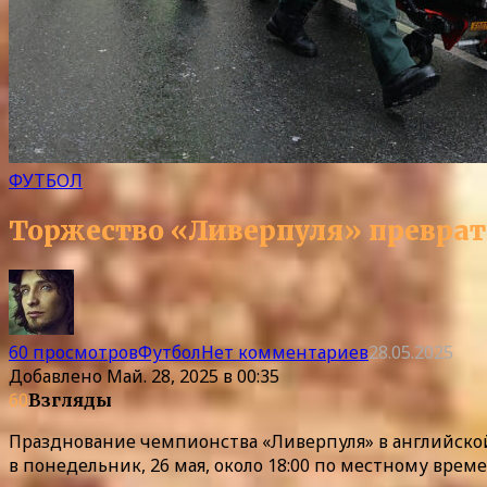
ФУТБОЛ
Торжество «Ливерпуля» преврати
60 просмотров
Футбол
Нет комментариев
28.05.2025
Добавлено
Май. 28, 2025 в 00:35
60
Взгляды
Празднование чемпионства «Ливерпуля» в английской 
в понедельник, 26 мая, около 18:00 по местному врем