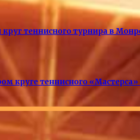
й круг теннисного турнира в Монр
ром круге теннисного «Мастерса»