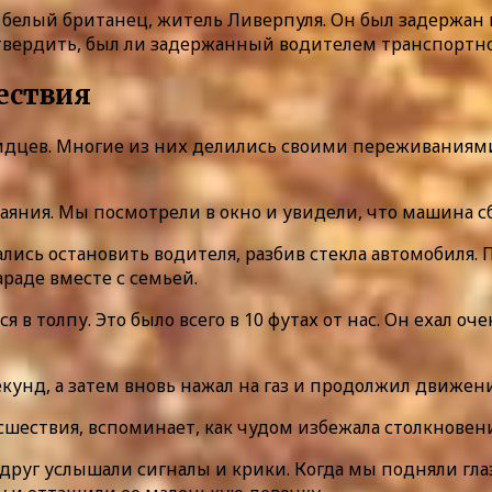
й белый британец, житель Ливерпуля. Он был задержан
твердить, был ли задержанный водителем транспортно
ествия
видцев. Многие из них делились своими переживаниям
яния. Мы посмотрели в окно и увидели, что машина с
лись остановить водителя, разбив стекла автомобиля.
араде вместе с семьей.
 в толпу. Это было всего в 10 футах от нас. Он ехал о
екунд, а затем вновь нажал на газ и продолжил движен
сшествия, вспоминает, как чудом избежала столкновени
 вдруг услышали сигналы и крики. Когда мы подняли гл