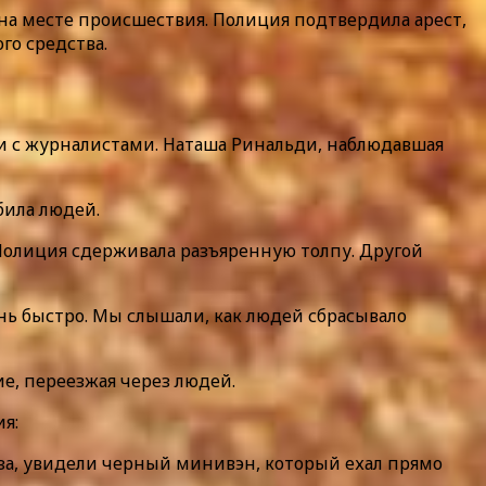
 на месте происшествия. Полиция подтвердила арест,
го средства.
и с журналистами. Наташа Ринальди, наблюдавшая
била людей.
 Полиция сдерживала разъяренную толпу. Другой
чень быстро. Мы слышали, как людей сбрасывало
ие, переезжая через людей.
я:
аза, увидели черный минивэн, который ехал прямо