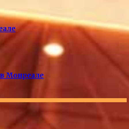
еале
 в Монреале