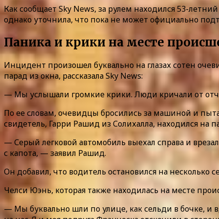
Как сообщает Sky News, за рулем находился 53-летни
однако уточнила, что пока не может официально под
Паника и крики на месте происш
Инцидент произошел буквально на глазах сотен оче
парад из окна, рассказала Sky News:
— Мы услышали громкие крики. Люди кричали от отча
По ее словам, очевидцы бросились за машиной и пыта
свидетель, Гарри Рашид из Солихалла, находился на п
— Серый легковой автомобиль выехал справа и врезался
с капота, — заявил Рашид.
Он добавил, что водитель остановился на несколько с
Челси Юэнь, которая также находилась на месте прои
— Мы буквально шли по улице, как сельди в бочке, и