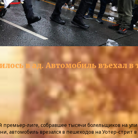
лось в ад. Автомобиль въехал в 
премьер-лиге, собравшее тысячи болельщиков на улица
ени, автомобиль врезался в пешеходов на Уотер-стрит 