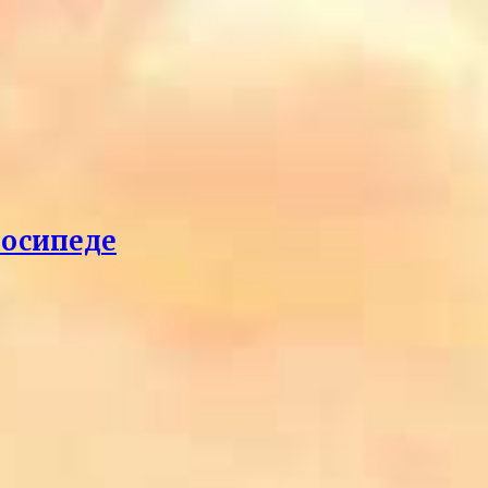
лосипеде