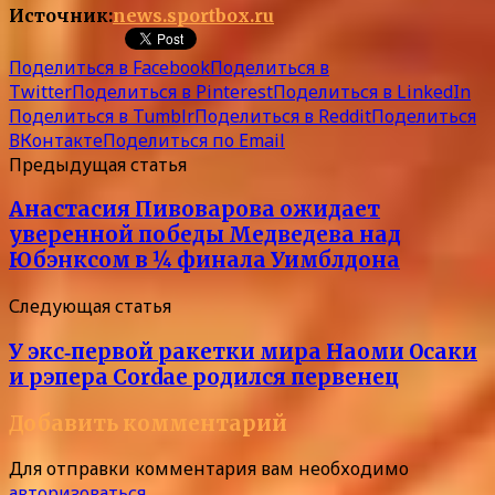
Источник:
news.sportbox.ru
Поделиться в Facebook
Поделиться в
Twitter
Поделиться в Pinterest
Поделиться в LinkedIn
Поделиться в Tumblr
Поделиться в Reddit
Поделиться
ВКонтакте
Поделиться по Email
Предыдущая статья
Анастасия Пивоварова ожидает
уверенной победы Медведева над
Юбэнксом в ¼ финала Уимблдона
Следующая статья
У экс‑первой ракетки мира Наоми Осаки
и рэпера Cordae родился первенец
Добавить комментарий
Для отправки комментария вам необходимо
авторизоваться
.