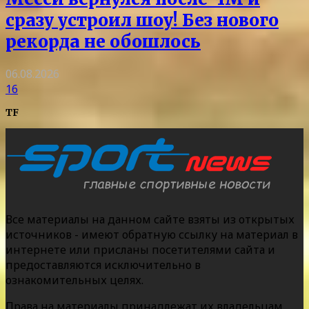
сразу устроил шоу! Без нового
рекорда не обошлось
06.08.2026
16
TF
Все материалы на данном сайте взяты из открытых
источников - имеют обратную ссылку на материал в
интернете или присланы посетителями сайта и
предоставляются исключительно в
ознакомительных целях.
Права на материалы принадлежат их владельцам.