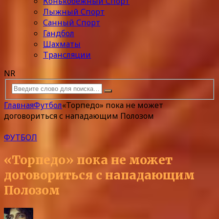
Конькобежный Спорт
Лыжный Спорт
Санный Спорт
Гандбол
Шахматы
Трансляции
NR
Главная
Футбол
«Торпедо» пока не может
договориться с нападающим Полозом
ФУТБОЛ
«Торпедо» пока не может
договориться с нападающим
Полозом