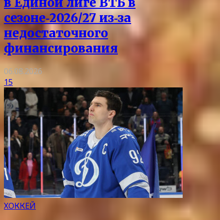
в Единой лиге ВТБ в
сезоне‑2026/27 из‑за
недостаточного
финансирования
06.08.2026
15
ХОККЕЙ