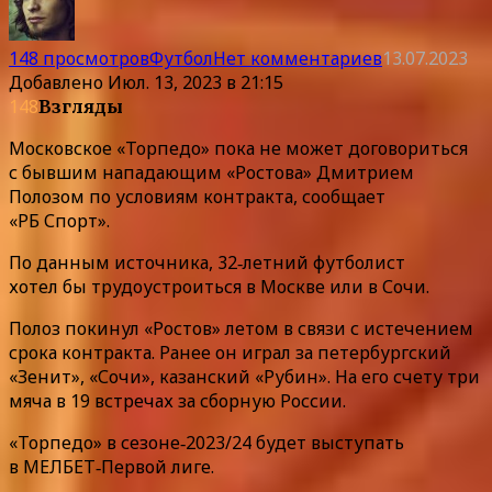
148 просмотров
Футбол
Нет комментариев
13.07.2023
Добавлено
Июл. 13, 2023 в 21:15
148
Взгляды
Московское «Торпедо» пока не может договориться
с бывшим нападающим «Ростова» Дмитрием
Полозом по условиям контракта, сообщает
«РБ Спорт».
По данным источника, 32‑летний футболист
хотел бы трудоустроиться в Москве или в Сочи.
Полоз покинул «Ростов» летом в связи с истечением
срока контракта. Ранее он играл за петербургский
«Зенит», «Сочи», казанский «Рубин». На его счету три
мяча в 19 встречах за сборную России.
«Торпедо» в сезоне‑2023/24 будет выступать
в МЕЛБЕТ‑Первой лиге.