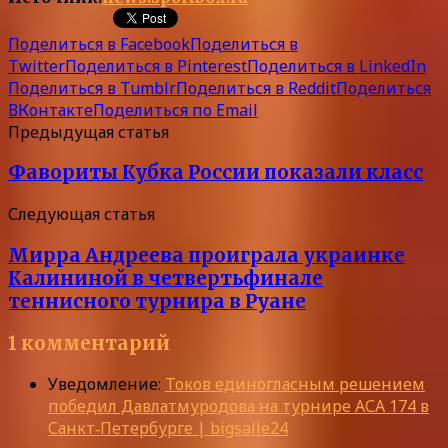
Поделиться в Facebook
Поделиться в
Twitter
Поделиться в Pinterest
Поделиться в LinkedIn
Поделиться в Tumblr
Поделиться в Reddit
Поделиться
ВКонтакте
Поделиться по Email
Предыдущая статья
Фавориты Кубка России показали класс
Следующая статья
Мирра Андреева проиграла украинке
Калининой в четвертьфинале
теннисного турнира в Руане
1 комментарий
Уведомление:
Токов единогласным решением
победил Давлатмуродова на турнире АСА 174 в
Санкт‑Петербурге | bigsalle24