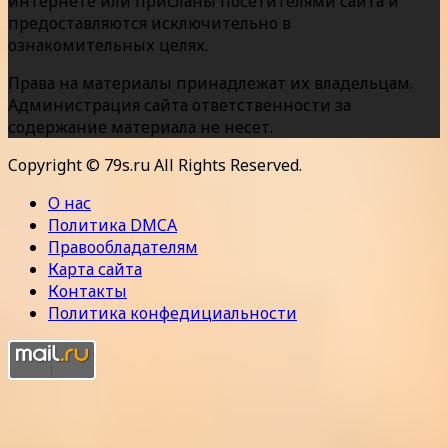
интернете или присланы посетителями сайта и
предоставляются исключительно в
ознакомительных целях.
Права на материалы принадлежат их владельцам.
Администрация сайта ответственности за
содержание материала не несет.
Copyright © 79s.ru All Rights Reserved.
О нас
Политика DMCA
Правообладателям
Карта сайта
Контакты
Политика конфедициальности