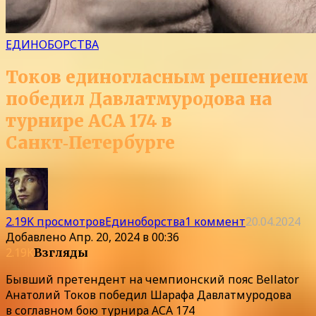
ЕДИНОБОРСТВА
Токов единогласным решением
победил Давлатмуродова на
турнире АСА 174 в
Санкт‑Петербурге
2.19K просмотров
Единоборства
1 коммент
20.04.2024
Добавлено
Апр. 20, 2024 в 00:36
2.19K
Взгляды
Бывший претендент на чемпионский пояс Bellator
Анатолий Токов победил Шарафа Давлатмуродова
в соглавном бою турнира АСА 174