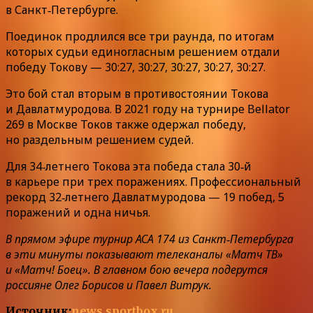
в Санкт‑Петербурге.
Поединок продлился все три раунда, по итогам
которых судьи единогласным решением отдали
победу Токову — 30:27, 30:27, 30:27, 30:27, 30:27.
Это бой стал вторым в противостоянии Токова
и Давлатмуродова. В 2021 году на турнире Bellator
269 в Москве Токов также одержал победу,
но раздельным решением судей.
Для 34‑летнего Токова эта победа стала 30‑й
в карьере при трех поражениях. Профессиональный
рекорд 32‑летнего Давлатмуродова — 19 побед, 5
поражений и одна ничья.
В прямом эфире турнир АСА 174 из Санкт‑Петербурга
в эти минуты показывают телеканалы «Матч ТВ»
и «Матч! Боец». В главном бою вечера подерутся
россияне Олег Борисов и Павел Витрук.
Источник:
news.sportbox.ru