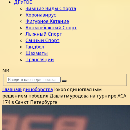
ДРУГОЕ
Зимние Виды Спорта
Коронавирус
Фигурное Катание
Конькобежный Спорт
Лыжный Спорт
Санный Спорт
Гандбол
Шахматы
Трансляции
NR
Главная
Единоборства
Токов единогласным
решением победил Давлатмуродова на турнире АСА
174 в Санкт‑Петербурге