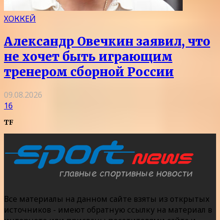
ХОККЕЙ
Александр Овечкин заявил, что
не хочет быть играющим
тренером сборной России
09.08.2026
16
TF
Все материалы на данном сайте взяты из открытых
источников - имеют обратную ссылку на материал в