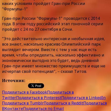
каких условиях пройдет Гран-при России
"Формулы-1"
Гран-при России "Формулы-1" проводится с 2014
года. В этом году российский этап гоночной серии
пройдет с 24 по 27 сентября в Сочи.
"Это действительно интересная и необычная идея,
все знают, насколько красиво Олимпийский парк
выглядит вечером. Вместе с тем у нас еще есть
время, чтобы определить, насколько эффективно и
экономически выгодно это будет, ведь дневной
Гран-при имеет множество преимуществ и еще не
исчерпал свой потенциал", – сказал Титов.
Источник:
tass.ru
Поделиться в Facebook
Поделиться в
Twitter
Поделиться в Pinterest
Поделиться в LinkedIn
Поделиться в Tumblr
Поделиться в Reddit
Поделиться
ВКонтакте
Поделиться по Email