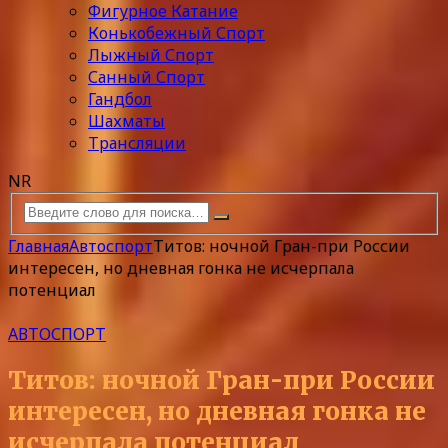
Фигурное Катание
Конькобежный Спорт
Лыжный Спорт
Санный Спорт
Гандбол
Шахматы
Трансляции
NR
Главная
Автоспорт
Титов: ночной Гран-при России
интересен, но дневная гонка не исчерпала
потенциал
АВТОСПОРТ
Титов: ночной Гран-при России
интересен, но дневная гонка не
исчерпала потенциал