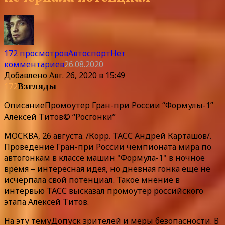
172 просмотров
Автоспорт
Нет
комментариев
26.08.2020
Добавлено
Авг. 26, 2020 в 15:49
172
Взгляды
Описание
Промоутер Гран-при России “Формулы-1”
Алексей Титов© “Росгонки”
МОСКВА, 26 августа. /Корр. ТАСС Андрей Карташов/.
Проведение Гран-при России чемпионата мира по
автогонкам в классе машин "Формула-1" в ночное
время – интересная идея, но дневная гонка еще не
исчерпала свой потенциал. Такое мнение в
интервью ТАСС высказал промоутер российского
этапа Алексей Титов.
На эту тему
Допуск зрителей и меры безопасности.
В