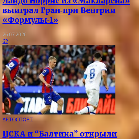
Ландо Норрис из «Макларена»
выиграл Гран‑при Венгрии
«Формулы‑1»
26.07.2026
62
АВТОСПОРТ
ЦСКА и “Балтика” открыли