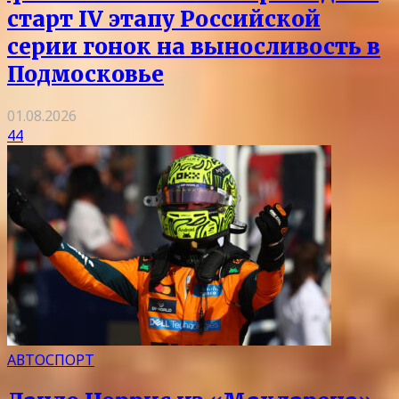
старт IV этапу Российской
серии гонок на выносливость в
Подмосковье
01.08.2026
44
АВТОСПОРТ