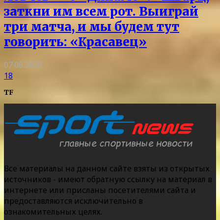
заткни им всем рот. Выиграй
три матча, и мы будем тут
говорить: «Красавец»
07.08.2026
18
TF
Все материалы на данном сайте взяты из открытых
источников - имеют обратную ссылку на материал в
интернете или присланы посетителями сайта и
предоставляются исключительно в
ознакомительных целях.