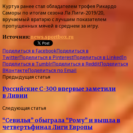
Куртуа ранее стал обладателем трофея Рикардо
Саморы по итогам сезона Ла Лиги-2019/20,
вручаемый вратарю с лучшим показателем
пропущенных мячей в среднем за игру.
Источник:
news.sportbox.ru
Поделиться в Facebook
Поделиться в
Twitter
Поделиться в Pinterest
Поделиться в LinkedIn
Поделиться в Tumblr
Поделиться в Reddit
Поделиться
ВКонтакте
Поделиться по Email
Предыдущая статья
Российские С-300 впервые заметили
в Ливии
Следующая статья
“Севилья” обыграла “Рому” и вышла в
четвертьфинал Лиги Европы