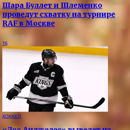
Шара Буллет и Шлеменко
проведут схватку на турнире
RAF в Москве
07.08.2026
16
ХОККЕЙ
«Лос‑Анджелес» выведет из