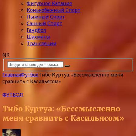
Фигурное Катание
Конькобежный Спорт
Лыжный Спорт
Санный Спорт
Гандбол
Шахматы
Трансляции
NR
Главная
Футбол
Тибо Куртуа: «Бессмысленно меня
сравнить с Касильясом»
ФУТБОЛ
Тибо Куртуа: «Бессмысленно
меня сравнить с Касильясом»