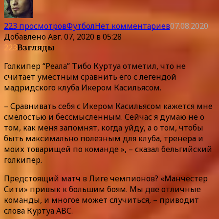
223 просмотров
Футбол
Нет комментариев
07.08.2020
Добавлено
Авг. 07, 2020 в 05:28
223
Взгляды
Голкипер “Реала” Тибо Куртуа отметил, что не
считает уместным сравнить его с легендой
мадридского клуба Икером Касильясом.
– Сравнивать себя с Икером Касильясом кажется мне
смелостью и бессмысленным. Сейчас я думаю не о
том, как меня запомнят, когда уйду, а о том, чтобы
быть максимально полезным для клуба, тренера и
моих товарищей по команде », – сказал бельгийский
голкипер.
Предстоящий матч в Лиге чемпионов? «Манчестер
Сити» привык к большим боям. Мы две отличные
команды, и многое может случиться, – приводит
слова Куртуа ABC.